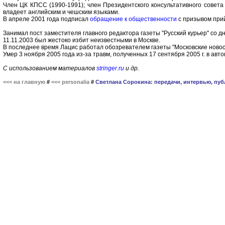
Член ЦК КПСС (1990-1991); член Президентского консультативного совета
владеет английским и чешским языками.
В апреле 2001 года подписал
обращение к общественности
с призывом прий
Занимал пост заместителя главного редактора газеты "Русский курьер" со дн
11.11.2003 был жестоко избит неизвестными в Москве.
В последнее время Лацис работал обозревателем газеты "Московские новос
Умер 3 ноября 2005 года из-за травм, полученных 17 сентября 2005 г. в авт
С использованием материалов
stringer.ru
и др.
<<< на главную
#
<<< personalia
#
Светлана Сорокина: передачи, интервью, пуб