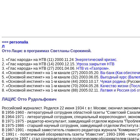
<<< personalia
Л
Отто Лацис в программах Светланы Сорокиной.
1. «Глас народа» на НТВ (11) 2000.11.24
Энергетический кризис
.
2. «Глас народа» на НТВ (14) 2000.12.15.
Угроза закрытия НТВ
3. «Глас народа» на НТВ (27) 2001.04.06.
НТВ vs «Газпром»
.
4. «Основной инстинкт» на 1-м канале (27) 2003.05.20.
Ва-банк (Как обеспеч
5. «Основной инстинкт» на 1-м канале (32) 2003.06.05.
Выгодный курс (Валют
6. «Основной инстинкт» на 1-м канале (44) 2003.10.17.
Чужая родина
(Русски
7. «Основной инстинкт» на 1-м канале (70) 2004.05.28.
Качество жизни (Пос
8. «Основной инстинкт» на 1-м канале (88) 2005.02.11.
Латвия и Россия (об 
ЛАЦИС Отто Рудольфович
Российский журналист. Родился 22 июня 1934 г. в г. Москве; окончил экономич
В 1956-1960 - литературный сотрудник областной газеты "Советский Сахали
В 1964-1971 - литературный сотрудник, специальный корреспондент, эконом
В 1971-1975 - редактор-консультант, заведующий отделом журнала "Пробле
В 1975-1986 - старший научный сотрудник, заведующий отделом Института
В 1987-1991 - первый заместитель главного редактора журнала "Коммунист"
С 1991 г. - политический обозреватель газеты "Известия", 1993-1996 - член
В августе 1997 г. стал соучредителем и политическим обозревателем газеты