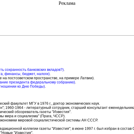
Реклама
ить сохранность банковских вкладов?)
.
а, финансы, бюджет, налоги)
.
е на постсоветском пространстве, на примере Латвии).
лание президента федеральному собранию)
.
отношении ко Дню Победы)
.
еский факультет МГУ в 1976 г., доктор экономических наук.
н"; 1960-1964 - литературный сотрудник, старший консультант еженедельника
ический обозреватель газеты "Известия".
мы мира и социализма" (Прага, ЧССР).
 экономики мировой социалистической системы АН СССР.
.
 редакционной коллегии газеты "Известия"; в июне 1997 г. был избран в соста
 "Новые "Известия".