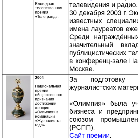
телевидения и радио.
Ежегодная
телевизионная
30 декабря 2003 г. Э
премия
«Телегранд».
известных специали
имена лауреатов еже
Среди награждённых
значительный вкл
публицистических те
в конференц-зале На
Москве.
2004
За подготовку о
журналистских матер
Национальная
премия
общественного
признания
«Олимпия» была уч
достижений
женщин
бизнеса и предприн
«Олимпия» в
номинации
союзом промышленн
«Журналистка
года»
(РСПП).
Сайт премии
.