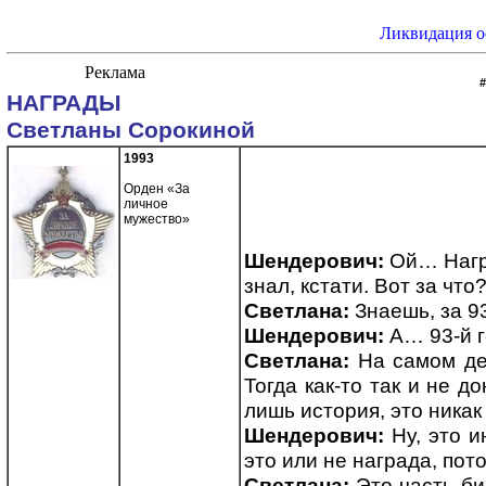
Ликвидация о
НАГРАДЫ
Светланы Сорокиной
1993
Орден «За
личное
мужество»
Шендерович:
Ой… Награ
знал, кстати. Вот за что
Светлана:
Знаешь, за 93
Шендерович:
А… 93-й 
Светлана:
На самом дел
Тогда как-то так и не д
лишь история, это никак
Шендерович:
Ну, это и
это или не награда, пот
Светлана:
Это часть би