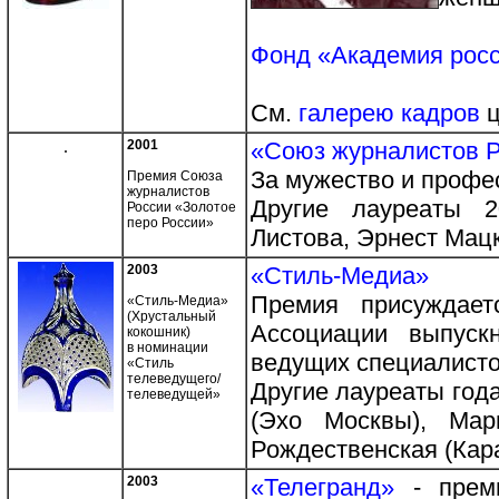
Фонд «Академия росс
См.
галерею кадров
ц
.
2001
«Союз журналистов 
За мужество и профе
Премия Союза
журналистов
Другие лауреаты 2
России «Золотое
перо России»
Листова, Эрнест Мац
2003
«Стиль-Медиа»
Премия присуждает
«Стиль-Медиа»
(Хрустальный
Ассоциации выпуск
кокошник)
в номинации
ведущих специалисто
«Стиль
телеведущего/
Другие лауреаты год
телеведущей»
(Эхо Москвы), Мар
Рождественская (Кара
2003
«Телегранд»
- преми