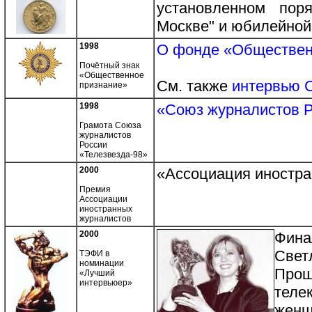
установленном пор
Москве" и юбилейной
1998
О фонде «Обществен
Почётный знак
«Общественное
См. также
интервью 
признание»
1998
«Союз журналистов 
Грамота Союза
журналистов
России
«Телезвезда-98»
2000
«Ассоциация иностр
Премия
Ассоциации
иностранных
журналистов
2000
Фина
Све
ТЭФИ в
номинации
Про
«Лучший
интервьюер»
теле
женщ