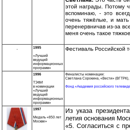
этой награды. Потому ч
вспоминаю, - это всег
очень тяжёлые, и мать
перенервничав из-за все
меня очень такое тяжкое
.
1995
Фестиваль Российской 
«Лучший
ведущий
информационных
программ»
1996
Финалисты номинации:
Светлана Сорокина, «Вести» (ВГТРК), 
ТЭФИ
в номинации
Фонд «Академия российского телевид
«Лучший
ведущий
информационных
программ»
1997
Из указа президент
летия основания Мос
Медаль «850 лет
Москве»
«5. Согласиться с п