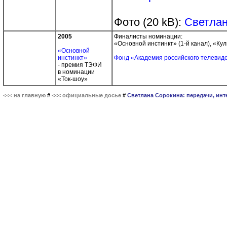
Фото (20 kB):
Светлан
2005
Финалисты номинации:
«Основной инстинкт» (1-й канал), «Ку
«Основной
инстинкт»
Фонд «Академия российского телевид
- премия ТЭФИ
в номинации
«Ток-шоу»
<<< на главную
#
<<< официальные досье
#
Светлана Сорокина: передачи, инт