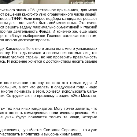
Почетного знака «Общественное признание», для меня
от решения какого-то узко ограниченного числа людей,
ример, в ТЭФИ. Если вопрос подбора кандидатов решают
чным для того, чтобы быть «объективным». Это очень
тся решить задачу максимально объективной и гласной
прочую деятельность Фонда. И конечно же, еще мало
рять «базу» выборщиков. Главное заключается в том,
ею нельзя дискредитировать.
ди Кавалеров Почетного знака есть много узнаваемых
ству. Но ведь немало и совсем незнакомых лиц, как
азных уголков страны, но как проверить правильность
сь. И искренне хочется с достоинством носить звание
 политическое ток-шоу, но пока это только идея. И
большим, а вот что делать в следующем году, - надо
и многое понимать в этом. Хочется использовать багаж
я». Сотрудничаю по-прежнему с радио «Эхо Москвы»,
» тех или иных кандидатов. Могу точно заявить, что
для этого есть коммерческая политическая реклама. Мы
е дня» будут появлятся только те люди, которые
и движениях, - улыбается Светлана Сорокина, - то я уже
 участвовать в политике и выборных компаниях.