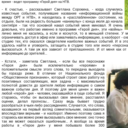
время - ведет программу «Герой дня» на НТВ.
- К счастью, - рассказывает Светлана Сорокина, - когда случились
известные события, получившие название «информационной войны
между ОРТ и НТВ», я находилась в «расслабленном» состоянии, на
отдыхе, были на редкость большие «каникулы» с конца июля до начала
сентября - так что основной накал событий меня миновал. Я очень
довольна, что работаю именно в программе «Герой дня», эти «войны»
лично меня не касались, а если и коснутся, то в меньшей степени. У м
ограничивать доступ в эфир или замалчивать информацию, а наоборот - охва
студию тех, кто оказался свидетелем наиболее важных событий. И в эт
удалось найти и уговорить, затащить в студию того или иного «персона
высказаться. А там уж все зависит от приглашенного. И от меня как о
информацию до зрителей...
- Кстати, - заметила Светлана, - если бы все персонажи
«Героя дня» были исключительно «героями» в
положительном смысле этого слова, то передача выходила
бы гораздо реже. В отличии от Национального фонда
«Общественное признание», который строит свою работу на
позитивных составляющих, моя задача - с максимальной
полнотой довести до зрителя любую информацию о самом
важном событии дня. И поэтому для меня ценен и важен
любой «герой» дня - человек, оказавшийся в гуще событий. Я
стараюсь, чтобы он высказывал свое мнение, расставлял
оценки, делал прогнозы... Сразу ведь бывает трудно
разобраться в чьих-либо рассуждениях. Случается, что слова,
казавшиеся на первый взгляд сомнительными, оказываются
впоследствии верными - и наоборот. Именно поэтому сама я
стараюсь как можно реже высказывать свое мнение: оно точно
так же может оказаться ошибочным... А вообще за время
работы в «Герое дня» у меня побывало более 300