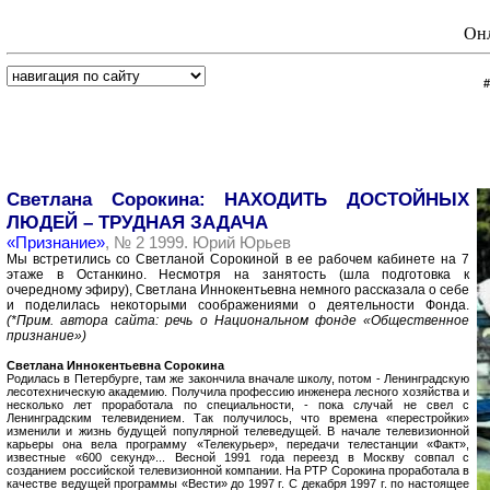
Онл
Светлана Сорокина: НАХОДИТЬ ДОСТОЙНЫХ
ЛЮДЕЙ – ТРУДНАЯ ЗАДАЧА
«Признание»
, № 2 1999. Юрий Юрьев
Мы встретились со Светланой Сорокиной в ее рабочем кабинете на 7
этаже в Останкино. Несмотря на занятость (шла подготовка к
очередному эфиру), Светлана Иннокентьевна немного рассказала о себе
и поделилась некоторыми соображениями о деятельности Фонда.
(*Прим. автора сайта: речь о Национальном фонде «Общественное
признание»)
Светлана Иннокентьевна Сорокина
Родилась в Петербурге, там же закончила вначале школу, потом - Ленинградскую
лесотехническую академию. Получила профессию инженера лесного хозяйства и
несколько лет проработала по специальности, - пока случай не свел с
Ленинградским телевидением. Так получилось, что времена «перестройки»
изменили и жизнь будущей популярной телеведущей. В начале телевизионной
карьеры она вела программу «Телекурьер», передачи телестанции «Факт»,
известные «600 секунд»... Весной 1991 года переезд в Москву совпал с
созданием российской телевизионной компании. На РТР Сорокина проработала в
качестве ведущей программы «Вести» до 1997 г. С декабря 1997 г. по настоящее