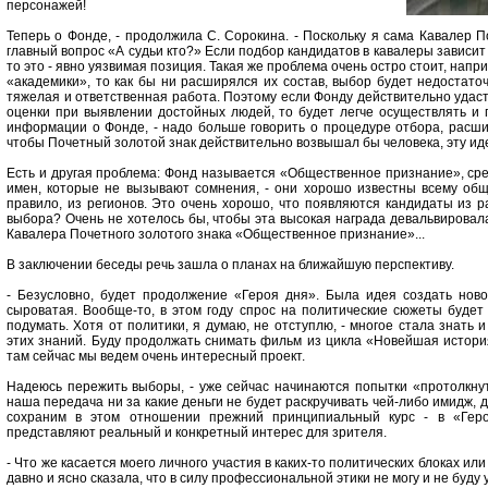
персонажей!
Теперь о Фонде, - продолжила С. Сорокина. - Поскольку я сама Кавалер 
главный вопрос «А судьи кто?» Если подбор кандидатов в кавалеры зависит 
то это - явно уязвимая позиция. Такая же проблема очень остро стоит, нап
«академики», то как бы ни расширялся их состав, выбор будет недостато
тяжелая и ответственная работа. Поэтому если Фонду действительно удас
оценки при выявлении достойных людей, то будет легче осуществлять и 
информации о Фонде, - надо больше говорить о процедуре отбора, расши
чтобы Почетный золотой знак действительно возвышал бы человека, эту ид
Есть и другая проблема: Фонд называется «Общественное признание», сре
имен, которые не вызывают сомнения, - они хорошо известны всему обще
правило, из регионов. Это очень хорошо, что появляются кандидаты из р
выбора? Очень не хотелось бы, чтобы эта высокая награда девальвировала
Кавалера Почетного золотого знака «Общественное признание»...
В заключении беседы речь зашла о планах на ближайшую перспективу.
- Безусловно, будет продолжение «Героя дня». Была идея создать новое
сыроватая. Вообще-то, в этом году спрос на политические сюжеты будет 
подумать. Хотя от политики, я думаю, не отступлю, - многое стала знать 
этих знаний. Буду продолжать снимать фильм из цикла «Новейшая истори
там сейчас мы ведем очень интересный проект.
Надеюсь пережить выборы, - уже сейчас начинаются попытки «протолкнуть
наша передача ни за какие деньги не будет раскручивать чей-либо имидж, 
сохраним в этом отношении прежний принципиальный курс - в «Геро
представляют реальный и конкретный интерес для зрителя.
- Что же касается моего личного участия в каких-то политических блоках ил
давно и ясно сказала, что в силу профессиональной этики не могу и не буду