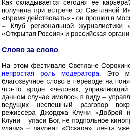
Как складывается сегодня ее карьер
получила при встрече со Светланой И
«Время действовать» - он прошел в Мос
– Клуб региональной журналистики 
«Открытая Россия» и российская орган
Слово за слово
На этом фестивале Светлане Сорокино
непростая роль модератора
. Это м
благозвучное слово в переводе на пон
что-то вроде «человек, управляющий
данном случае имелось в виду – управ
ведущих неспешный разговор вокр
режиссера Джорджа Клуни «Доброй н
Клуни – упаси Бог, не подпольное кино
удачи» – лауреат «Оскара», лента уж