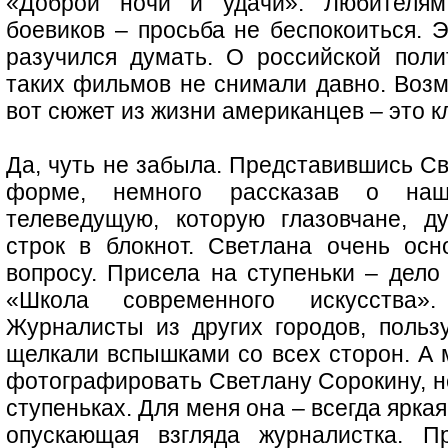
«Доброй ночи и удачи». Любителям
боевиков – просьба не беспокоиться. Э
разучился думать. О российской пол
таких фильмов не снимали давно. Возм
вот сюжет из жизни американцев – это к
Да, чуть не забыла. Представившись С
форме, немного рассказав о наш
телеведущую, которую глазовчане, д
строк в блокнот. Светлана очень ос
вопросу. Присела на ступеньки – дело
«Школа современного искусства»
Журналисты из других городов, польз
щелкали вспышками со всех сторон. А 
фотографировать Светлану Сорокину, н
ступеньках. Для меня она – всегда ярка
опускающая взгляда журналистка. П