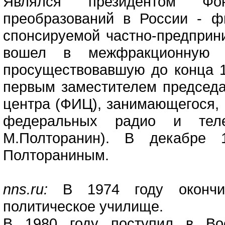
Являлся президентом Фон
преобразований в России - ф
спонсируемой частно-предприни
вошел в межфракционную п
просуществовавшую до конца 19
первым заместителем председ
центра (ФИЦ), занимающегося, 
федеральных радио и теле
М.Полторанин). В декабре
Полтораниным.
nns.ru:
В 1974 году окончил
политическое училище.
В 1980 году поступил в Вое