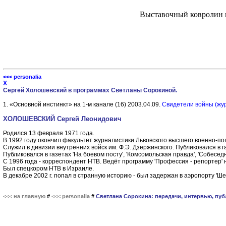
Выставочный ковролин 
<<< personalia
Х
Сергей Холошевский в программах Светланы Сорокиной.
1. «Основной инстинкт» на 1-м канале (16) 2003.04.09.
Свидетели войны (жур
ХОЛОШЕВСКИЙ Сергей Леонидович
Родился 13 февраля 1971 года.
В 1992 году окончил факультет журналистики Львовского высшего военно-по
Служил в дивизии внутренних войск им. Ф.Э. Дзержинского. Публиковался в г
Публиковался в газетах 'На боевом посту', 'Комсомольская правда', 'Собеседн
С 1996 года - корреспондент НТВ. Ведёт программу 'Профессия - репортер' 
Был спецкором НТВ в Израиле.
В декабре 2002 г. попал в странную историю - был задержан в аэропорту '
<<< на главную
#
<<< personalia
#
Светлана Сорокина: передачи, интервью, пуб