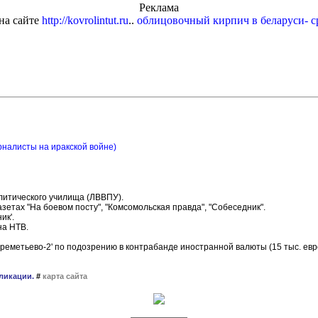
Реклама
на сайте
http://kovrolintut.ru
..
облицовочный кирпич в беларуси- с
налисты на иракской войне)
литического училища (ЛВВПУ).
азетах "На боевом посту", "Комсомольская правда", "Собеседник".
ик'.
на НТВ.
Шереметьево-2' по подозрению в контрабанде иностранной валюты (15 тыс. ев
ликации.
#
карта сайта