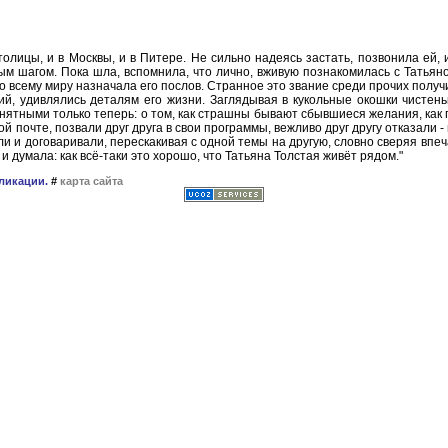
олицы, и в Москвы, и в Питере. Не сильно надеясь застать, позвонила ей, и 
м шагом. Пока шла, вспомнила, что лично, вживую познакомилась с Татьяной
о всему миру назначала его послов. Странное это звание среди прочих полу
ий, удивлялись деталям его жизни. Заглядывая в кукольные окошки чистень
ятными только теперь: о том, как страшны бывают сбывшиеся желания, как пр
почте, позвали друг друга в свои программы, вежливо друг другу отказали - 
и и договаривали, перескакивая с одной темы на другую, словно сверяя впеч
думала: как всё-таки это хорошо, что Татьяна Толстая живёт рядом."
ликации.
#
карта сайта