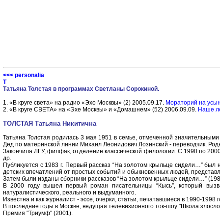
<<< personalia
Т
Татьяна Толстая в программах Светланы Сорокиной.
1. «В круге света» на радио «Эхо Москвы» (2) 2005.09.17.
Мораторий на усы
2. «В круге СВЕТА» на «Эхе Москвы» и «Домашнем» (52) 2006.09.09.
Наше ле
ТОЛСТАЯ Татьяна Никитична
Татьяна Толстая родилась 3 мая 1951 в семье, отмеченной значительными
Дед по материнской линии Михаил Леонидович Лозинский - переводчик. Род
Закончила ЛГУ, филфак, отделение классической филологии. С 1990 по 2000 
др.
Публикуется с 1983 г. Первый рассказ “На золотом крыльце сидели…” был на
детских впечатлений от простых событий и обыкновенных людей, предста
Затем были изданы сборники рассказов “На золотом крыльце сидели…” (1987),
В 2000 году вышел первый роман писательницы “Кысь”, который вызвал
натуралистического, реального и выдуманного.
Известна и как журналист - эссе, очерки, статьи, печатавшиеся в 1990-1998 
В последние годы в Москве, ведущая телевизионного ток-шоу "Школа злослов
Премия "Триумф" (2001).