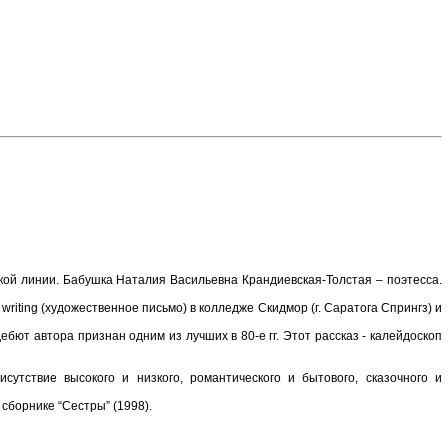
кой линии. Бабушка Наталия Васильевна Крандиевская-Толстая – поэтесса.
riting (художественное письмо) в колледже Скидмор (г. Саратога Спрингз) и
ебют автора признан одним из лучших в 80-е гг. Этот рассказ - калейдоскоп
утствие высокого и низкого, романтического и бытового, сказочного и
 сборнике “Сестры” (1998).