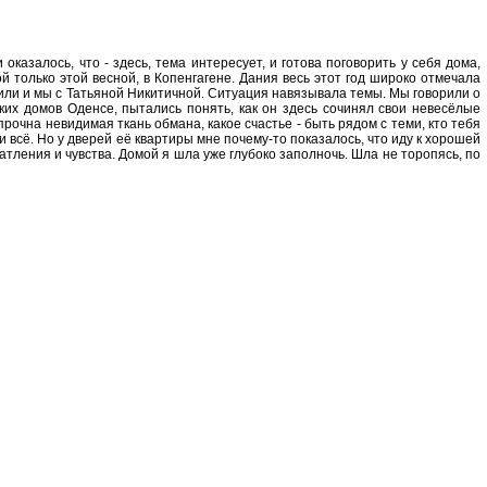
оказалось, что - здесь, тема интересует, и готова поговорить у себя дома,
 только этой весной, в Копенгагене. Дания весь этот год широко отмечала
чили и мы с Татьяной Никитичной. Ситуация навязывала темы. Мы говорили о
ких домов Оденсе, пытались понять, как он здесь сочинял свои невесёлые
очна невидимая ткань обмана, какое счастье - быть рядом с теми, кто тебя
и всё. Но у дверей её квартиры мне почему-то показалось, что иду к хорошей
атления и чувства. Домой я шла уже глубоко заполночь. Шла не торопясь, по