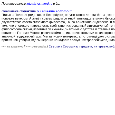
По материалам
tntolstaya.narod.ru
и др.
Светлана Сорокина
о Татьяне Толстой
:
"Татьяна Толстая родилась в Петербурге, но уже много лет живёт на две ст
попозже вечером. А живёт совсем рядом со мной, пятнадцать минут быстры
двухсотлетие своего сказочного философа, Ганса Христиана Андерсена, и п
том, что у каждого народа есть свой канонизированный литературный ген
философские сказки, вспоминали сюжеты, знакомые с детства и ставшие пон
понимает. Потом в Москве разочек обменялись приветствиями по электронной 
знакомой, в дружеский дом. Мы записали интервью, а потом ещё долго сидел
притихшим улицам, вдоль шеренги ненадолго заснувших троллейбусов, шла и 
<<< на главную
#
<<< personalia
#
Светлана Сорокина: передачи, интервью, пуб