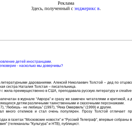
Реклама
Здесь, полученный с
энджерикс в
.
новление детей иностранцами
.
гковерие - насколько мы доверчивы?
 литературными дарованиями. Алексей Николаевич Толстой – дед по отцовс
ная сестра Наталия Толстая – писательница.
г. жила преимущественно в США, преподавала русскую литературу и creative w
печатан в журнале “Аврора” и сразу же замечен читателями и критикой, а д
вляющихся детям различными таинственными и сказочными персонажами.
 “Любишь - не любишь” (1997), “Река Оккервиль” (1999) и другие.
 много откликов и стал очень популярен. Прозу Толстой отличает прис
годах в газетах “Московские новости” и “Русский Телеграф”, впервые собраны в
ия" (телеканалы "Культура" и НТВ), публицист.