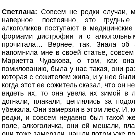
Светлана:
Совсем не редки случаи, м
наверное, постоянно, это грудны
алкоголиков поступают в медицински
формами дистрофии и с алкогольным
прочитала… Вернее, так. Знала об 
напомнила мне в своей статье, совсем 
Мариетта Чудакова, о том, как он
помилованию, была у нас такая, они р
которая с сожителем жила, и у нее были
когда этот ее сожитель сказал, что он н
видеть их, то она увела их зимой в 
догнали, плакали, цеплялись за подо
убежала. Они замерзли в этом лесу. И, к
редки, и совсем недавно был такой же
поле, алкоголичка, они ей мешали, пла
они тоже замерзли, нашли потом уже по 