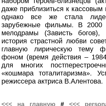
набором героев-близнецов (ак
даже приблизиться к кассовым 
однако все же стала лидер
зарубежные фильмы. В 2000 
мелодрамы (Зависть богов),
история страстной любви сове
главную лирическую тему фи
фоном (время действия – 1984
для многих постперестроеч
«кошмара тоталитаризма». У
режиссера актриса В.Алентова.
<<< на главную
#
<<< persona