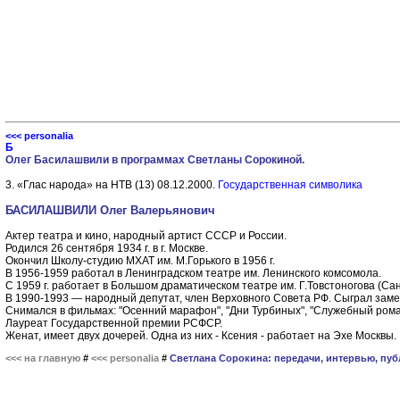
<<< personalia
Б
Олег Басилашвили в программах Светланы Сорокиной.
3. «Глас народа» на НТВ (13) 08.12.2000.
Государственная символика
БАСИЛАШВИЛИ Олег Валерьянович
Актер театра и кино, народный артист СССР и России.
Родился 26 сентября 1934 г. в г. Москве.
Окончил Школу-студию МХАТ им. М.Горького в 1956 г.
В 1956-1959 работал в Ленинградском театре им. Ленинского комсомола.
С 1959 г. работает в Большом драматическом театре им. Г.Товстоногова (Сан
В 1990-1993 — народный депутат, член Верховного Совета РФ. Сыграл заме
Снимался в фильмах: "Осенний марафон", "Дни Турбиных", "Служебный роман"
Лауреат Государственной премии РСФСР.
Женат, имеет двух дочерей. Одна из них - Ксения - работает на Эхе Москвы.
<<< на главную
#
<<< personalia
#
Светлана Сорокина: передачи, интервью, пуб