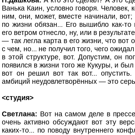
П.Дашкова:
А кто это сделал? А это сде
Ванька Каин, условно говоря. Человек, 
ним, они, может, вместе начинали, вот;
по жизни обязан... Его вышибло как-то 
его ветром отнесло, ну, или в результате
— так легла карта в его жизни, что вот 
с чем, но... не получил того, чего ожида
в этой структуре, вот. Допустим, он по
появился в жизни того же Кукуры, и был
вот он решил вот так вот... опустить
амбиций неудовлетворённых — это серь
<студия>
Светлана:
Вот на самом деле в прессе
очень активно обсуждают вот эту вер
каких-то... по поводу внутреннего кон