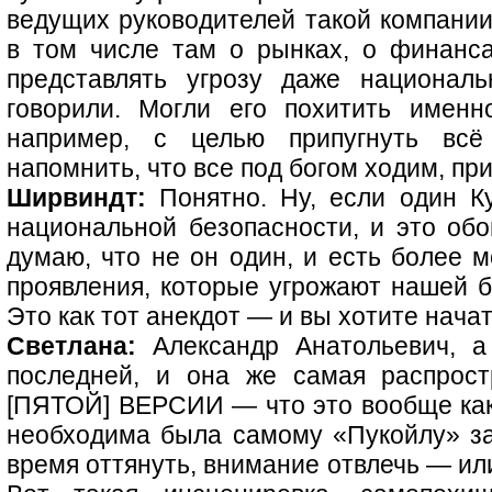
ведущих руководителей такой компании
в том числе там о рынках, о финанса
представлять угрозу даже националь
говорили. Могли его похитить имен
например, с целью припугнуть всё
напомнить, что все под богом ходим, п
Ширвиндт:
Понятно. Ну, если один Ку
национальной безопасности, и это обо
думаю, что не он один, и есть более 
проявления, которые угрожают нашей б
Это как тот анекдот — и вы хотите нача
Светлана:
Александр Анатольевич, а
последней, и она же самая распрост
[ПЯТОЙ] ВЕРСИИ — что это вообще кака
необходима была самому «Пукойлу» за
время оттянуть, внимание отвлечь — ил