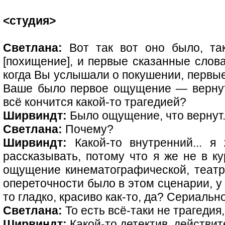
<студия>
Светлана:
Вот так вот оно было, та
[похищение], и первые сказанные слова
когда Вы услышали о покушении, первые 
Ваше было первое ощущение — вернут 
всё кончится какой-то трагедией?
Ширвиндт:
Было ощущение, что вернут
Светлана:
Почему?
Ширвиндт:
Какой-то внутренний... я
рассказывать, потому что я же не в кур
ощущение кинематографической, театра
опереточности было в этом сценарии, у 
то гладко, красиво как-то, да? Сериально
Светлана:
То есть всё-таки не трагедия,
Ширвиндт:
Какой-то детектив, действите