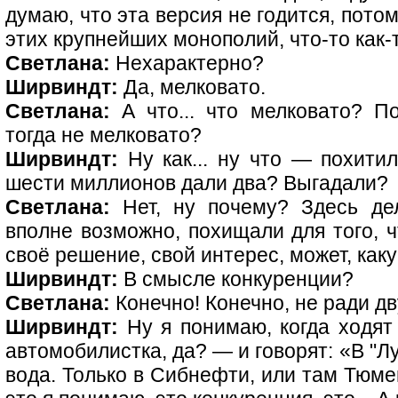
думаю, что эта версия не годится, потом
этих крупнейших монополий, что-то как-т
Светлана:
Нехарактерно?
Ширвиндт:
Да, мелковато.
Светлана:
А что... что мелковато? П
тогда не мелковато?
Ширвиндт:
Ну как... ну что — похити
шести миллионов дали два? Выгадали?
Светлана:
Нет, ну почему? Здесь дел
вполне возможно, похищали для того, ч
своё решение, свой интерес, может, как
Ширвиндт:
В смысле конкуренции?
Светлана:
Конечно! Конечно, не ради д
Ширвиндт:
Ну я понимаю, когда ходят 
автомобилистка, да? — и говорят: «В "Л
вода. Только в Сибнефти, или там Тюме