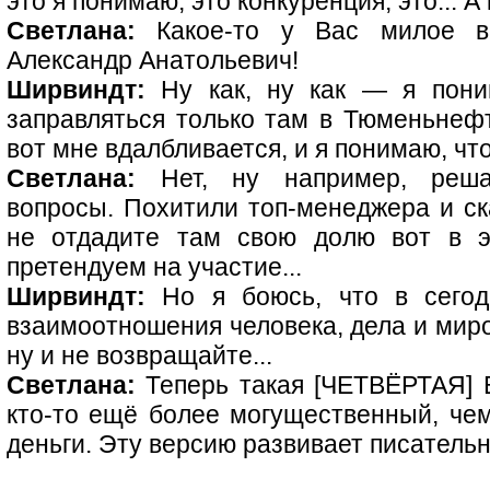
это я понимаю, это конкуренция, это... А к
Светлана:
Какое-то у Вас милое вп
Александр Анатольевич!
Ширвиндт:
Ну как, ну как — я пони
заправляться только там в Тюменьнефти
вот мне вдалбливается, и я понимаю, что
Светлана:
Нет, ну например, решаю
вопросы. Похитили топ-менеджера и ск
не отдадите там свою долю вот в э
претендуем на участие...
Ширвиндт:
Но я боюсь, что в сегод
взаимоотношения человека, дела и мир
ну и не возвращайте...
Светлана:
Теперь такая [ЧЕТВЁРТАЯ] 
кто-то ещё более могущественный, чем
деньги. Эту версию развивает писатель