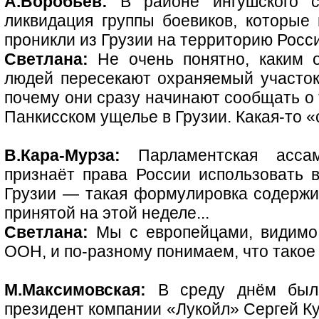
А.Воробьёв:
В районе ингушского с
ликвидация группы боевиков, которые 
проникли из Грузии на территорию России
Светлана:
Не очень понятно, каким 
людей пересекают охраняемый участок 
почему они сразу начинают сообщать о 
Панкисском ущелье в Грузии. Какая-то «
В.Кара-Мурза:
Парламентская асса
признаёт права России использовать 
Грузии — такая формулировка содержи
принятой на этой неделе...
Светлана:
Мы с европейцами, видимо,
ООН, и по-разному понимаем, что такое
М.Максимовская:
В среду днём был 
президент компании «Лукойл» Сергей Ку