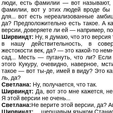
люди, есть фамилии — вот называют,
фамилии, вот у этих людей вроде бы 
для... вот есть нереализованные амби
да? Предположительно есть такое. А ка
версии, доверяете ли ей — например, п
Ширвиндт:
Ну, я думаю, что это версия
в нашу действительность, в сове
жестокости век, да? — это какой-то нем
сад... Месть — пугануть, что ли? Есл
этого Кукуру, очевидно, наверное, мс
такое — вот ты-де, имей в виду? Это к
ль, да?
Светлана:
Ну, получается, что так.
Ширвиндт:
Да, вот это мне кажется, н
Я этой версии не очень...
Светлана:
Не верите этой версии, да? А
Ширвиндт:
... шершавым языком Станис