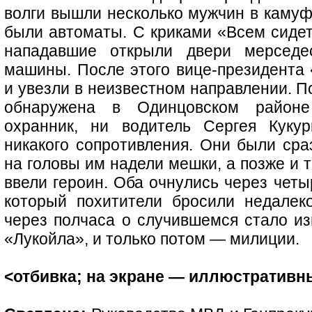
волги вышли несколько мужчин в камуфл
были автоматы. С криками «Всем сидет
нападавшие открыли двери мерсед
машины. После этого вице-президента 
и увезли в неизвестном направлении. П
обнаружена в Одинцовском районе
охранник, ни водитель Сергея Куку
никакого сопротивления. Они были сра
на головы им надели мешки, а позже и т
ввели героин. Оба очнулись через четы
который похитители бросили недалек
через полчаса о случившемся стало из
«Лукойла», и только потом — милиции.
<отбивка; на экране — иллюстративн