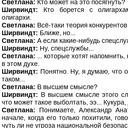
Светлана:
Кто может на это посягнуть?
Ширвиндт:
Кто борется с олигарха
олигархи.
Светлана:
Всё-таки теория конкурентов
Ширвиндт:
Ближе, но...
Светлана:
А если какие-нибудь спецсл
Ширвиндт:
Ну, спецслужбы...
Светлана:
... которые хотят напомнить, 
в этом духе.
Ширвиндт:
Понятно. Ну, я думаю, что о
таком...
Светлана:
В высшем смысле?
Ширвиндт:
В высшем смысле этого сло
что может такое выболтать, ээ... Кукура,
Светлана:
Понимаете, Александр Анат
начале, когда его только похитили, гов
чуть ли не угроза национальной безопас