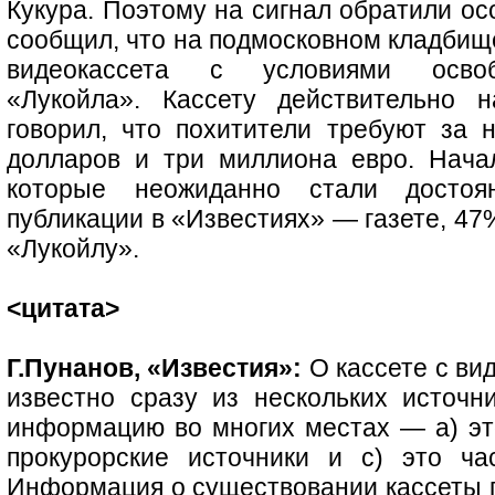
Кукура. Поэтому на сигнал обратили о
сообщил, что на подмосковном кладбище
видеокассета с условиями освоб
«Лукойла». Кассету действительно 
говорил, что похитители требуют за
долларов и три миллиона евро. Нача
которые неожиданно стали достоя
публикации в «Известиях» — газете, 47
«Лукойлу».
<цитата>
Г.Пунанов, «Известия»:
О кассете с ви
известно сразу из нескольких источн
информацию во многих местах — а) это
прокурорские источники и c) это ча
Информация о существовании кассеты по