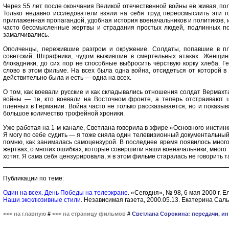
Через 55 лет после окончания Великой отечественной войны её живая, пол
Только недавно исследователи взяли на себя труд переосмыслить эти г
приглаженная пропагандой, удобная история военачальников и политиков, и
часто бессмысленные жертвы и страдания простых людей, подлинных по
замалчивались.
Ополченцы, пережившие разгром и окружение. Солдаты, попавшие в п
советский. Штрафники, чудом выжившие в смертельных атаках. Женщин
блокадники, до сих пор не способные выбросить чёрствую корку хлеба. Г
слово в этом фильме. На всех была одна война, отсидеться от которой в
действительно была и есть — одна на всех.
О том, как воевали русские и как складывались отношения солдат Вермах
войны — те, кто воевали на Восточном фронте, а теперь отстраивают ц
пленных в Германии. Война часто не только рассказывается, но и показы
большое количество трофейной хроники.
Уже работая на 1-м канале, Светлана говорила в эфире «Основного инстинкт
Я могу по себе судить ― я тоже сняла один телевизионный документальный
помню, как занималась самоцензурой. В последнее время появилось много
жертвах, о многих ошибках, которые совершили наши военачальники, много т
хотят. Я сама себя цензурировала, я в этом фильме старалась не говорить т
Публикации по теме:
Один на всех. День Победы на телеэкране
. «Сегодня», № 98, 6 мая 2000 г. 
Наши эксклюзивные стили
. Независимая газета, 2000.05.13. Екатерина Сал
<<< на главную
#
<<< на страницу фильмов
#
Светлана Сорокина: передачи, и