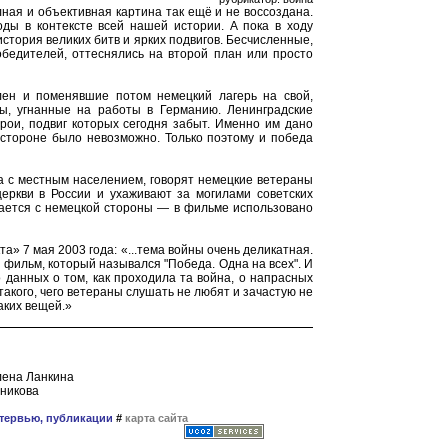
ная и объективная картина так ещё и не воссоздана.
оды в контексте всей нашей истории. А пока в ходу
стория великих битв и ярких подвигов. Бесчисленные,
бедителей, оттеснялись на второй план или просто
лен и поменявшие потом немецкий лагерь на свой,
ы, угнанные на работы в Германию. Ленинградские
ерои, подвиг которых сегодня забыт. Именно им дано
 стороне было невозможно. Только поэтому и победа
та с местным населением, говорят немецкие ветераны
еркви в России и ухаживают за могилами советских
вается с немецкой стороны — в фильме использовано
а» 7 мая 2003 года: «...тема войны очень деликатная.
 фильм, который назывался "Победа. Одна на всех". И
 данных о том, как проходила та война, о напрасных
акого, чего ветераны слушать не любят и зачастую не
аких вещей.»
Елена Ланкина
ьникова
нтервью, публикации
#
карта сайта