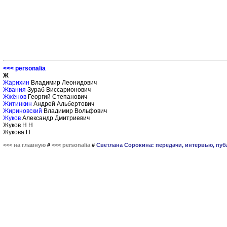
<<< personalia
Ж
Жарихин
Владимир Леонидович
Жвания
Зураб Виссарионович
Жжёнов
Георгий Степанович
Житинкин
Андрей Альбертович
Жириновский
Владимир Вольфович
Жуков
Александр Дмитриевич
Жуков Н Н
Жукова Н
<<< на главную
#
<<< personalia
#
Светлана Сорокина: передачи, интервью, пу