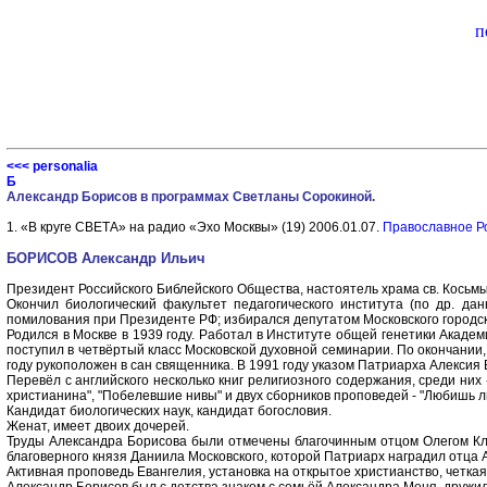
п
<<< personalia
Б
Александр Борисов в программах Светланы Сорокиной.
1. «В круге СВЕТА» на радио «Эхо Москвы» (19) 2006.01.07.
Православное Р
БОРИСОВ Александр Ильич
Президент Российского Библейского Общества, настоятель храма св. Косьмы 
Окончил биологический факультет педагогического института (по др. да
помилования при Президенте РФ; избирался депутатом Московского городск
Родился в Москве в 1939 году. Работал в Институте общей генетики Академ
поступил в четвёртый класс Московской духовной семинарии. По окончании, 
году рукоположен в сан священника. В 1991 году указом Патриарха Алексия
Перевёл с английского несколько книг религиозного содержания, среди них -
христианина", "Побелевшие нивы" и двух сборников проповедей - "Любишь ли
Кандидат биологических наук, кандидат богословия.
Женат, имеет двоих дочерей.
Труды Александра Борисова были отмечены благочинным отцом Олегом Кле
благоверного князя Даниила Московского, которой Патриарх наградил отца 
Активная проповедь Евангелия, установка на открытое христианство, четкая