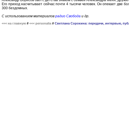
Александр Борисов был с детства знаком с семьёй Александра Меня, дружил
Его приход насчитывает сейчас почти 4 тысячи человек. Он опекает две бо
300 бездомных.
С использованием материалов
радио Свобода
и др.
<<< на главную
#
<<< personalia
#
Светлана Сорокина: передачи, интервью, пуб