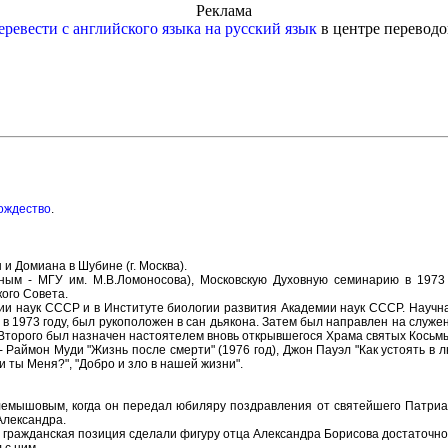
Реклама
еревести с английского языка на русский язык
в центре переводо
ождество
.
и Домиана в Шубине (г. Москва).
нным - МГУ им. М.В.Ломоносова), Московскую Духовную семинарию в 1973
ого Совета.
ии наук СССР и в Институте биологии развития Академии наук СССР. Научна
в 1973 году, был рукоположен в сан дьякона. Затем был направлен на служе
 Второго был назначен настоятелем вновь открывшегося Храма святых Косьмы
 Раймон Муди "Жизнь после смерти" (1976 год), Джон Пауэл "Как устоять в л
 ты Меня?", "Добро и зло в нашей жизни".
мышовым, когда он передал юбиляру поздравления от святейшего Патриарх
Александра.
 гражданская позиция сделали фигуру отца Александра Борисова достаточно з