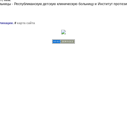
 с ним.
льницы - Республиканскую детскую клиническую больницу и Институт протези
ликации.
#
карта сайта