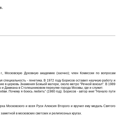
в.
 г., Московскую Духовную академию (заочно); член Комиссии по вопросам
я специальность - генетика. В 1972 году Борисов оставил научную работу и
ние в церковь Знамения Божьей матери, около метро "Речной вокзал". В 1989
 и Дамиана в Столешниковом переулке города Москвы, где и служит.
юбви. Почему я боюсь любить" (1980 год). Борисов - автор книг "Начало пути
а Московского и всея Руси Алексия Второго и вручил ему медаль Святого
аметной в московских светских и религиозных кругах.