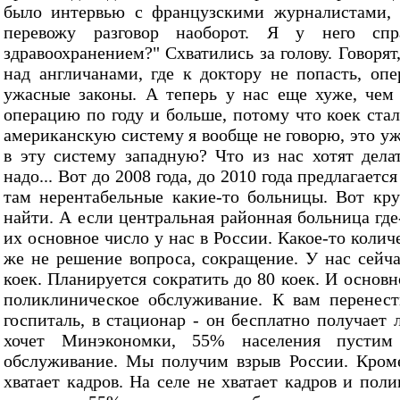
было интервью с французскими журналистами, а
перевожу разговор наоборот. Я у него с
здравоохранением?" Схватились за голову. Говоря
над англичанами, где к доктору не попасть, оп
ужасные законы. А теперь у нас еще хуже, че
операцию по году и больше, потому что коек стало
американскую систему я вообще не говорю, это уж
в эту систему западную? Что из нас хотят делат
надо... Вот до 2008 года, до 2010 года предлагает
там нерентабельные какие-то больницы. Вот кр
найти. А если центральная районная больница где
их основное число у нас в России. Какое-то колич
же не решение вопроса, сокращение. У нас сейча
коек. Планируется сократить до 80 коек. И основ
поликлиническое обслуживание. К вам перенест
госпиталь, в стационар - он бесплатно получает л
хочет Минэкономки, 55% населения пустим 
обслуживание. Мы получим взрыв России. Кроме 
хватает кадров. На селе не хватает кадров и пол