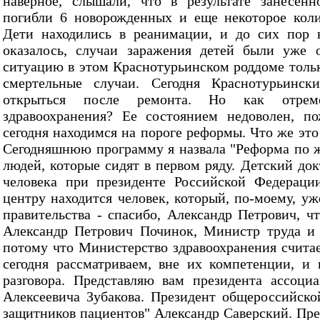
наверное, слышали, что в результате занесен
погибли 6 новорожденных и еще некоторое коли
Дети находились в реанимации, и до сих пор 
оказалось, случаи заражения детей были уже 
ситуацию в этом Краснотурьинском роддоме только
смертельные случаи. Сегодня Краснотурьинс
открыться после ремонта. Но как отрем
здравоохранения? Ее состоянием недоволен, по
сегодня находимся на пороге реформы. Что же это 
Сегодняшнюю программу я назвала "Реформа по ж
людей, которые сидят в первом ряду. Детский до
человека при президенте Российской Федерац
центру находится человек, который, по-моему, у
правительства - спасибо, Александр Петрович, чт
Александр Петрович Починок, Министр труда и 
потому что Министерство здравоохранения считае
сегодня рассматриваем, вне их компетенции, и
разговора. Представляю вам президента ассоци
Алексеевича Зубакова. Президент общероссийск
защитников пациентов" Александр Саверский. Пре