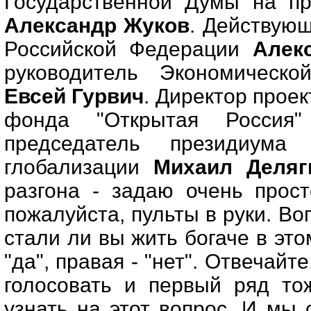
Государственной Думы на пр
Александр Жуков
. Действую
Российской Федерации
Алек
руководитель Экономическо
Евсей Гурвич
. Директор прое
фонда "Открытая Росси
председатель президиума
глобализации
Михаил Деляг
разгона - задаю очень прост
пожалуйста, пульты в руки. Воп
стали ли вы жить богаче в это
"да", правая - "нет". Отвечайт
голосовать и первый ряд то
узнать на этот вопрос. И мы 