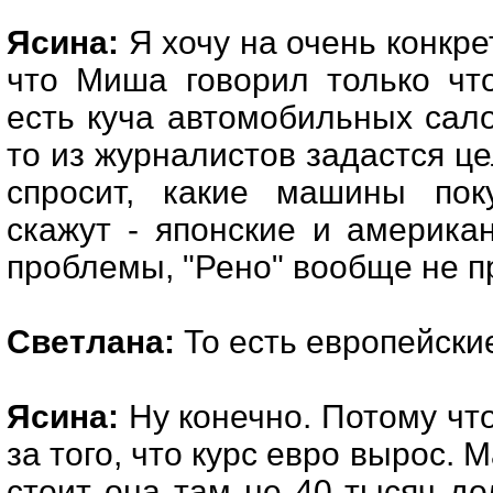
Ясина:
Я хочу на очень конкре
что Миша говорил только что
есть куча автомобильных сало
то из журналистов задастся це
спросит, какие машины пок
скажут - японские и америка
проблемы, "Рено" вообще не п
Светлана:
То есть европейски
Ясина:
Ну конечно. Потому что
за того, что курс евро вырос. 
стоит она там не 40 тысяч до