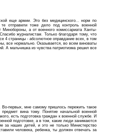
кой еще армии. Это без медицинского... норм по
 те отправили тоже дело под контроль военной
т Минобороны, а от военного комиссариата Ханты-
 Спасибо журналистам. Только благодаря тому, что
се 4 страницы - абсолютное оправдание всех, в том
ны, все нормально. Оказывается, во всем виноваты
кий. А мальчишка из чувства патриотизма решил все
. Во-первых, мне самому пришлось пережить такое
т предмет вина тому. Понятие начальной военной
акого, есть подготовка граждан к военной службе. И
оенной подготовке, а в том, какие люди занимаются
е за наших детей, и это не только Министерство
ставили человека, ребенка, ты должен отвечать за