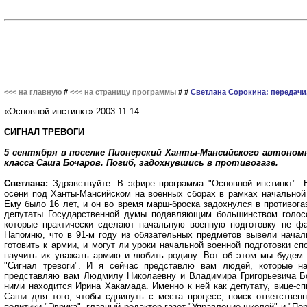
<<< на главную
#
<<< на страницу программы
# #
Светлана Сорокина: передачи
«Основной инстинкт» 2003.11.14.
СИГНАЛ ТРЕВОГИ
5 сентября в поселке Пионерский Ханты-Мансийского автономно
класса Саша Бочаров. Погиб, задохнувшись в противогазе.
Светлана:
Здравствуйте. В эфире программа "Основной инстинкт". 
осени под Ханты-Мансийском на военных сборах в рамках начальной
Ему было 16 лет, и он во время марш-броска задохнулся в противогаз
депутаты Государственной думы подавляющим большинством голосо
которые практически сделают начальную военную подготовку не фа
Напомню, что в 91-м году из обязательных предметов вывели начал
готовить к армии, и могут ли уроки начальной военной подготовки 
научить их уважать армию и любить родину. Вот об этом мы будем 
"Сигнал тревоги". И я сейчас представлю вам людей, которые н
представляю вам Людмилу Николаевну и Владимира Григорьевича Бо
ними находится Ирина Хакамада. Именно к ней как депутату, вице-с
Саши для того, чтобы сдвинуть с места процесс, поиск ответствен
политики "Эврика", главный редактор газет "Управление школой" и "П