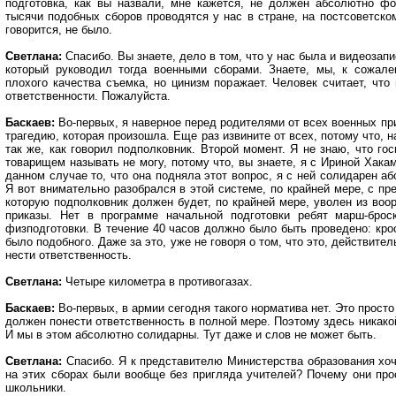
подготовка, как вы назвали, мне кажется, не должен абсолютно фо
тысячи подобных сборов проводятся у нас в стране, на постсоветском
говорится, не было.
Светлана:
Спасибо. Вы знаете, дело в том, что у нас была и видеозапи
который руководил тогда военными сборами. Знаете, мы, к сожале
плохого качества съемка, но цинизм поражает. Человек считает, что
ответственности. Пожалуйста.
Баскаев:
Во-первых, я наверное перед родителями от всех военных пр
трагедию, которая произошла. Еще раз извините от всех, потому что, н
так же, как говорил подполковник. Второй момент. Я не знаю, что го
товарищем называть не могу, потому что, вы знаете, я с Ириной Хакам
данном случае то, что она подняла этот вопрос, я с ней солидарен а
Я вот внимательно разобрался в этой системе, по крайней мере, с пр
которую подполковник должен будет, по крайней мере, уволен из воо
приказы. Нет в программе начальной подготовки ребят марш-брос
физподготовки. В течение 40 часов должно было быть проведено: крос
было подобного. Даже за это, уже не говоря о том, что это, действите
нести ответственность.
Светлана:
Четыре километра в противогазах.
Баскаев:
Во-первых, в армии сегодня такого норматива нет. Это просто
должен понести ответственность в полной мере. Поэтому здесь никако
И мы в этом абсолютно солидарны. Тут даже и слов не может быть.
Светлана:
Спасибо. Я к представителю Министерства образования хоч
на этих сборах были вообще без пригляда учителей? Почему они прос
школьники.