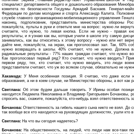
специалист департамента общего и дошкольного образования Минобра
комитета по безопасности Госдумы Аркадий Баскаев. Генерал-май
Федерации по делам молодежи и спорта Александр Калита. Полковник
службе главного организационно-мобилизационного управления Геншт
наконец, подполковник, представитель министерства обороны Ро
пожалуйста, пульты в руки и ответьте мне на вопрос: нужно ли верну
считаете, что нужно, то левая кнопка. Если не нужно - правая к
результаты, и я узнаю как вы, которые учили в школе эту самую дисц
занимались, как вы относитесь к этому вопросу - нужно или нет вер
дайте мне, пожалуйста, на экран, как проголосовал зал. Так, 60% с
нужно возвращать в школы. 40% считают, что не нужно. Должна в
радикальные результаты - 77% наших граждан считают, что нужно в
Как проголосовал первый ряд? Кто считает, что нужно вводить? Пр
первом ряду, тех, кто считает, что нужно вводить, это люди вое
представители считают, что уж во всяком случае, обязательно не нужн
Хакамада:
У Меня особенная позиция. Я считаю, что даже если н
образования, а ни в коем случае, ни Министерство обороны, а вот как
Светлана:
Об этом будем дальше говорить. У Ирины особая позиция
находится Людмила Николаевна и Владимир Григорьевич Бочановы, р
спросить вас, скажите, пожалуйста, кто-нибудь взял ответственность з
Бочанова:
Ответственность за гибель нашего сына никто не взял. До с
так вообще все кто находился на руководящих должностях, ушли кто в о
Светлана:
На что вы сегодня надеетесь?
Бочанова:
На общественность, на людей, что люди нам все-таки пом