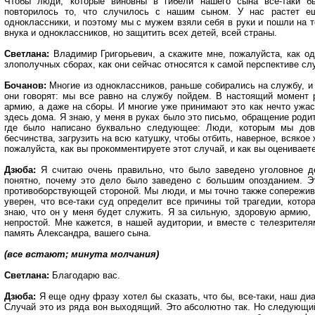
Чтобы люди, которые виновны в гибели нашего сына все-таки б
повторилось то, что случилось с нашим сыном. У нас растет е
одноклассники, и поэтому мы с мужем взяли себя в руки и пошли на т
внука и одноклассников, но защитить всех детей, всей страны.
Светлана:
Владимир Григорьевич, а скажите мне, пожалуйста, как од
злополучных сборах, как они сейчас относятся к самой перспективе с
Бочанов:
Многие из одноклассников, раньше собирались на службу, и 
они говорят: мы все равно на службу пойдем. В настоящий момент р
армию, а даже на сборы. И многие уже принимают это как нечто ужас
здесь дома. Я знаю, у меня в руках было это письмо, обращение роди
где было написано буквально следующее: Люди, которым мы дов
бесчинства, загрузить на всю катушку, чтобы отбить, наверное, всяко
пожалуйста, как вы прокомментируете этот случай, и как вы оцениваете
Дзюба:
Я считаю очень правильно, что было заведено уголовное де
понятно, почему это дело было заведено с большим опозданием. Э
противоборствующей стороной. Мы люди, и мы точно также сопережива
уверен, что все-таки суд определит все причины той трагедии, кото
знаю, что он у меня будет служить. Я за сильную, здоровую армию, и
непростой. Мне кажется, в нашей аудитории, и вместе с телезрите
память Александра, вашего сына.
(все встают; минута молчания)
Светлана:
Благодарю вас.
Дзюба:
Я еще одну фразу хотел бы сказать, что бы, все-таки, наш ди
Случай это из ряда вон выходящий. Это абсолютно так. Но следующи