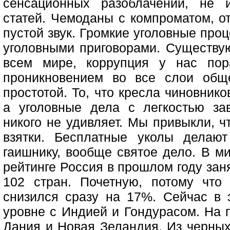
сенсационных разоблачений, не 
статей. Чемоданы с компроматом, от
пустой звук. Громкие уголовные про
уголовными приговорами. Существу
всем мире, коррупция у нас пор
проникновением во все слои обще
простотой. То, что кресла чиновник
а уголовные дела с легкостью за
никого не удивляет. Мы привыкли, ч
взятки. Бесплатные уколы делаю
гаишнику, вообще святое дело. В м
рейтинге Россия в прошлом году зан
102 стран. Почетную, потому что
снизился сразу на 17%. Сейчас в
уровне с Индией и Гондурасом. На 
Дания и Новая Зеландия. Из черных