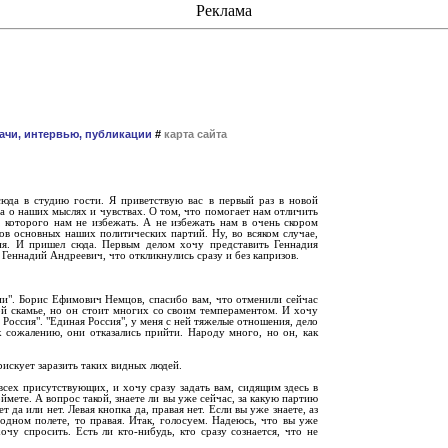
Реклама
ачи, интервью, публикации
#
карта сайта
сюда в студию гости. Я приветствую вас в первый раз в новой
а о наших мыслях и чувствах. О том, что помогает нам отличить
, которого нам не избежать. А не избежать нам в очень скором
ов основных наших политических партий. Ну, во всяком случае,
дня. И пришел сюда. Первым делом хочу представить Геннадия
еннадий Андреевич, что откликнулись сразу и без капризов.
ии". Борис Ефимович Немцов, спасибо вам, что отменили сейчас
й скамье, но он стоит многих со своим темпераментом. И хочу
 Россия". "Единая Россия", у меня с ней тяжелые отношения, дело
 сожалению, они отказались прийти. Народу много, но он, как
рискует заразить таких видных людей.
 всех присутствующих, и хочу сразу задать вам, сидящим здесь в
мете. А вопрос такой, знаете ли вы уже сейчас, за какую партию
да или нет. Левая кнопка да, правая нет. Если вы уже знаете, аз
бодном полете, то правая. Итак, голосуем. Надеюсь, что вы уже
чу спросить. Есть ли кто-нибудь, кто сразу сознается, что не