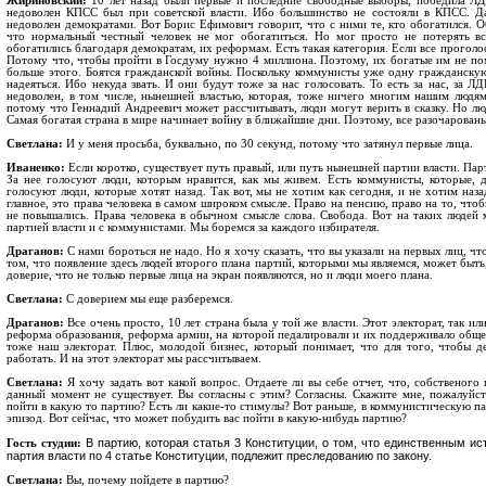
Жириновский:
10 лет назад были первые и последние свободные выборы, победила ЛДП
недоволен КПСС был при советской власти. Ибо большинство не состояли в КПСС. Да
недоволен демократами. Вот Борис Ефимович говорит, что с ними те, кто обогатился. 
что нормальный честный человек не мог обогатиться. Но мог просто не потерять вс
обогатились благодаря демократам, их реформам. Есть такая категория. Если все прогол
Потому что, чтобы пройти в Госдуму нужно 4 миллиона. Поэтому, их богатые им не пом
больше этого. Боятся гражданской войны. Поскольку коммунисты уже одну гражданскую 
надеяться. Ибо некуда звать. И они будут тоже за нас голосовать. То есть за нас, за 
недоволен, в том числе, нынешней властью, которая, тоже ничего многим нашим людям 
потому что Геннадий Андреевич может рассчитывать, люди могут верить в сказку. Но люд
Самая богатая страна в мире начинает войну в ближайшие дни. Поэтому, все разочарованы
Светлана:
И у меня просьба, буквально, по 30 секунд, потому что затянул первые лица.
Иваненко:
Если коротко, существует путь правый, или путь нынешней партии власти. Парт
За нее голосуют люди, которым нравится, как мы живем. Есть коммунисты, которые, де
голосуют люди, которые хотят назад. Так вот, мы не хотим как сегодня, и не хотим наз
главное, это права человека в самом широком смысле. Право на пенсию, право на то, что
не повышались. Права человека в обычном смысле слова. Свобода. Вот на таких людей 
партией власти и с коммунистами. Мы боремся за каждого избирателя.
Драганов:
С нами бороться не надо. Но я хочу сказать, что вы указали на первых лиц, ч
том, что появление здесь людей второго плана партий, которыми мы являемся, может быть, з
доверие, что не только первые лица на экран появляются, но и люди моего плана.
Светлана:
С доверием мы еще разберемся.
Драганов:
Все очень просто, 10 лет страна была у той же власти. Этот электорат, так и
реформа образования, реформа армии, на которой педалировали и их поддерживало общес
тоже наш электорат. Плюс, молодой бизнес, который понимает, что для того, чтобы де
работать. И на этот электорат мы рассчитываем.
Светлана:
Я хочу задать вот какой вопрос. Отдаете ли вы себе отчет, что, собственог
данный момент не существует. Вы согласны с этим? Согласны. Скажите мне, пожалуйста
пойти в какую то партию? Есть ли какие-то стимулы? Вот раньше, в коммунистическую па
эпизод. Вот сейчас, что может побудить вас пойти в какую-нибудь партию?
В партию, которая статья 3 Конституции, о том, что единственным ист
Гость студии:
партия власти по 4 статье Конституции, подлежит преследованию по закону.
Светлана:
Вы, почему пойдете в партию?