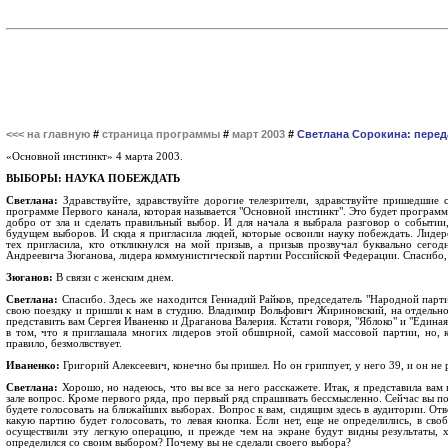
<<< на главную
#
страница программы
#
март 2003
#
Светлана Сорокина: перед
«Основной инстинкт» 4 марта 2003.
ВЫБОРЫ: НАУКА ПОБЕЖДАТЬ
Светлана:
Здравствуйте, здравствуйте дорогие телезрители, здравствуйте пришедшие 
программе Первого канала, которая называется "Основной инстинкт". Это будет программ
добро от зла и сделать правильный выбор. И для начала я выбрала разговор о событии
будущем выборов. И сюда я пригласила людей, которые освоили науку побеждать. Лидер
тех пригласила, кто откликнулся на мой призыв, а призыв прозвучал буквально сего
Андреевича Зюганова, лидера коммунистической партии Российской Федерации. Спасибо, Г
Зюганов:
В связи с женским днем.
Светлана:
Спасибо. Здесь же находится Геннадий Райков, председатель "Народной парт
свою поездку и пришли к нам в студию. Владимир Вольфович Жириновский, на отдельно
представить вам Сергея Иваненко и Драганова Валерия. Кстати говоря, "Яблоко" и "Единая
в том, что я приглашала многих лидеров этой обширной, самой массовой партии, но, к
правило, безмолвствует.
Иваненко:
Григорий Алексеевич, конечно бы пришел. Но он гриппует, у него 39, и он не 
Светлана:
Хорошо, но надеюсь, что вы все за него расскажете. Итак, я представила вам
зале вопрос. Кроме первого ряда, про первый ряд спрашивать бессмысленно. Сейчас вы пой
будете голосовать на ближайших выборах. Вопрос к вам, сидящим здесь в аудитории. Ответ 
какую партию будет голосовать, то левая кнопка. Если нет, еще не определились, в сво
осуществили эту легкую операцию, и прежде чем на экране будут видны результаты, хо
определился со своим выбором? Почему вы не сделали своего выбора?