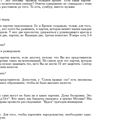
е с "Эхо Москвы" провела большой проект "Есть такая партия"
 политическом спектре? Ответы совершенно не совпадали с теми
х расставили до того. То есть, сумбур, вместо музыки.
 лидер.
 партию пенсионеров. Ее в Кремле создавали, только для того,
, кто хотел бы развивать, и партия, которая меняет шапки каждые
орили. У них две идеологии, удержаться у руководящего кресла и
две, партии, во Франции две, третья помогает. В мире есть 3-4
сии?
се разворовали.
ртии власти, если захочет, потому что Вы все представители
 уровне таких мультипликаций. На самом деле это партия, которая
а нужно защищать тех, кого Вы не могли 10 лет защитить. Сектор
ния налогов.
ать?
представители. Допустим, у "Союза правых сил" есть миллионы
льное образование, чтобы не было высоких налогов.
 сами могут не быть ни в каких партиях. Дума бесправна. Это
д-Ост". Кто знает, как бандиты оказались в центре Москвы? Мы
рава провести расследование. "Курск" трагедия кошмарная.
е. Для того, чтобы укреплять народовластие, необходимо одно.
упп.