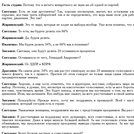
Гость студии:
Потому что я ничего конкретного не знаю ни об одной из партий.
Светлана:
Есть ли еще аргументы? Так, хорошо посмотрим, значит, все остальные уже
серьезно, все-таки треть избирателей так и не определились, это ведь ваше поле для р
партии, движения. Это так?
Жириновский:
Это те люди, которые не ходят на выборы вообще. Уже всем понятно, что 
Светлана:
То есть, вы будете делить эти 66%
Жириновский:
Да, будем делить.
Иваненко:
Мы будем делить 34%, а не 66% как я понимаю?
Зюганов:
Светлана, они будут делить 20 оставшихся процентов.
Светлана:
Оставшихся от чего, Геннадий Андреевич?
Жириновский:
От ЛДПР и КПРФ.
Драганов:
На самом деле, 34% это как раз тот электорат, из них 20 минимум голосовало н
левого фланга, так и с правого. Причем об этом говорит не только наша самая объект
предварительные замеры.
Светлана:
Хорошо, я еще хочу отметить, что в аудитории, все-таки, собрались люди ак
выбор. Поэтому, я думаю, что, несмотря на классическое голосование, есть за кого борот
все-таки, чувствовать время. Это будет эпизод, в котором мы поговорим о том, на ког
движения. Итак, мы начинаем. Кто-нибудь мне скажет, на кого рассчитывает в своей камп
Зюганов:
Пожалуйста. Прежде всего, хочу вас поздравить в премьерой. Всей с нас
праздником, который сегодня есть в стране.
Светлана:
Уважаемые женщины, поздравляем мы вас с предстоящим праздником. Вы рассч
Зюганов:
Я рассчитываю на поддержку всех думающих, всех совестливых, и всех честны
тяжелое положение. Даже в мире запахло большой войной. За нас голосовало очень мног
обманывали, мы предложили хорошую программу выводы страны из кризиса. За нас про
мусульмане.
Светлана:
Будет больше честных и совестливых людей?