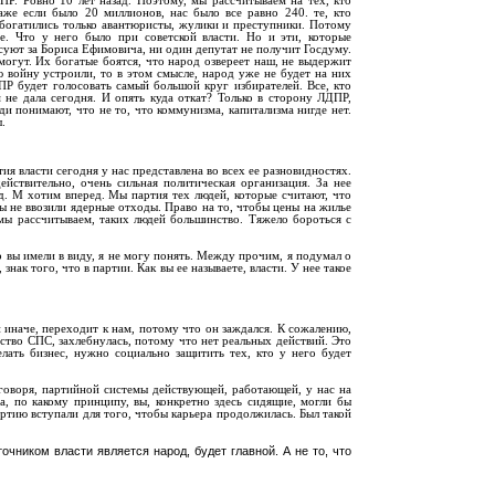
Р. Ровно 10 лет назад. Поэтому, мы рассчитываем на тех, кто
же если было 20 миллионов, нас было все равно 240. те, кто
Обогатились только авантюристы, жулики и преступники. Потому
е. Что у него было при советской власти. Но и эти, которые
осуют за Бориса Ефимовича, ни один депутат не получит Госдуму.
огут. Их богатые боятся, что народ озвереет наш, не выдержит
войну устроили, то в этом смысле, народ уже не будет на них
ЛДПР будет голосовать самый большой круг избирателей. Все, кто
не дала сегодня. И опять куда откат? Только в сторону ЛДПР,
и понимают, что не то, что коммунизма, капитализма нигде нет.
.
ия власти сегодня у нас представлена во всех ее разновидностях.
йствительно, очень сильная политическая организация. За нее
ад. М хотим вперед. Мы партия тех людей, которые считают, что
бы не ввозили ядерные отходы. Право на то, чтобы цены на жилье
мы рассчитываем, таких людей большинство. Тяжело бороться с
то вы имели в виду, я не могу понять. Между прочим, я подумал о
нак того, что в партии. Как вы ее называете, власти. У нее такое
ли иначе, переходит к нам, потому что он заждался. К сожалению,
тво СПС, захлебнулась, потому что нет реальных действий. Это
лать бизнес, нужно социально защитить тех, кто у него будет
о говоря, партийной системы действующей, работающей, у нас на
, по какому принципу, вы, конкретно здесь сидящие, могли бы
ртию вступали для того, чтобы карьера продолжилась. Был такой
очником власти является народ, будет главной. А не то, что