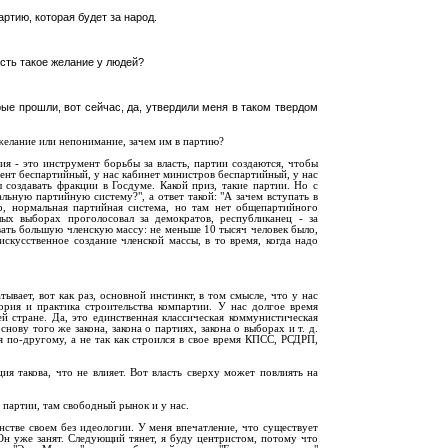
артию, которая будет за народ.
сть такое желание у людей?
рые прошли, вот сейчас, да, утвердили меня в таком твердом
желание или непонимание, зачем им в партию?
я - это инструмент борьбы за власть, партии создаются, чтобы
идент беспартийный, у нас кабинет министров беспартийный, у нас
ы создавать фракции в Госдуме. Какой приз, такие партии. Но с
льную партийную систему?", а ответ такой: "А зачем вступать в
, нормальная партийная система, но там нет общепартийного
ых выборах проголосовал за демократов, республиканец - за
авать большую членскую массу: не меньше 10 тысяч человек было,
 искусственное создание членской массы, в то время, когда надо
тывает, вот как раз, основной инстинкт, в том смысле, что у нас
еория и практика строительства компартии. У нас долгое время
й стране. Да, это единственная классическая коммунистическая
нову того же закона, закона о партиях, закона о выборах и т. д.
 по-другому, а не так как строился в свое время КПСС, РСДРП,
ция такова, что не влияет. Вот власть сверху может повлиять на
с партии, там свободный рынок и у нас.
нстве своем без идеологии. У меня впечатление, что существует
 Он уже занят. Следующий тянет, я буду центристом, потому что