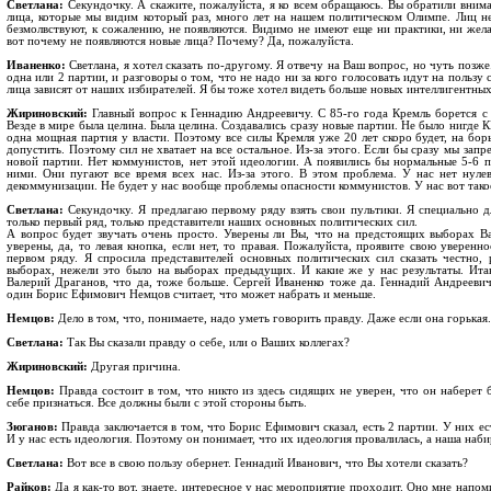
Светлана:
Секундочку. А скажите, пожалуйста, я ко всем обращаюсь. Вы обратили вниман
лица, которые мы видим который раз, много лет на нашем политическом Олимпе. Лиц не 
безмолвствуют, к сожалению, не появляются. Видимо не имеют еще ни практики, ни жела
вот почему не появляются новые лица? Почему? Да, пожалуйста.
Иваненко:
Светлана, я хотел сказать по-другому. Я отвечу на Ваш вопрос, но чуть позже
одна или 2 партии, и разговоры о том, что не надо ни за кого голосовать идут на пользу 
лица зависят от наших избирателей. Я бы тоже хотел видеть больше новых интеллигентных
Жириновский:
Главный вопрос к Геннадию Андреевичу. С 85-го года Кремль борется с 
Везде в мире была целина. Была целина. Создавались сразу новые партии. Не было нигде К
одна мощная партия у власти. Поэтому все силы Кремля уже 20 лет скоро будет, на бор
допустить. Поэтому сил не хватает на все остальное. Из-за этого. Если бы сразу мы зап
новой партии. Нет коммунистов, нет этой идеологии. А появились бы нормальные 5-6 па
ними. Они пугают все время всех нас. Из-за этого. В этом проблема. У нас нет нуле
декоммунизации. Не будет у нас вообще проблемы опасности коммунистов. У нас вот такое
Светлана:
Секундочку. Я предлагаю первому ряду взять свои пультики. Я специально д
только первый ряд, только представители наших основных политических сил.
А вопрос будет звучать очень просто. Уверены ли Вы, что на предстоящих выборах В
уверены, да, то левая кнопка, если нет, то правая. Пожалуйста, проявите свою уверенн
первом ряду. Я спросила представителей основных политических сил сказать честно,
выборах, нежели это было на выборах предыдущих. И какие же у нас результаты. Итак
Валерий Драганов, что да, тоже больше. Сергей Иваненко тоже да. Геннадий Андреевич,
один Борис Ефимович Немцов считает, что может набрать и меньше.
Немцов:
Дело в том, что, понимаете, надо уметь говорить правду. Даже если она горькая.
Светлана:
Так Вы сказали правду о себе, или о Ваших коллегах?
Жириновский:
Другая причина.
Немцов:
Правда состоит в том, что никто из здесь сидящих не уверен, что он наберет
себе признаться. Все должны были с этой стороны быть.
Зюганов:
Правда заключается в том, что Борис Ефимович сказал, есть 2 партии. У них ес
И у нас есть идеология. Поэтому он понимает, что их идеология провалилась, а наша наби
Светлана:
Вот все в свою пользу обернет. Геннадий Иванович, что Вы хотели сказать?
Райков:
Да я как-то вот, знаете, интересное у нас мероприятие проходит. Оно мне напоми