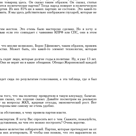
н товарищ здесь. Он сказал таким образом. Он сказал, статьи
даются политические партии? Тогда народ поверит в политическую
артия. Из них 85% ни в каких партиях не состояло. Это какой-то
вить. Я мы здесь действительно изображаем глухарей, которые не
тим жестом. Это очень было мастерски сделано. Но я хочу и
лько если это совпадает с чаяниями КПРФ или СПС, они в этом
м, что вполне возможно, Борис Ефимович, таким образом, привлек
стки. Может быть, это какой-то элемент технологии, которая
сь сидят люди, которые долгие годы в политике. Ну, я уже 13 лет.
. Они не верят ни в какие обещания. Обещал Жириновский каждой
ет сюда по результатам голосования, а эта таблица, где я был
а того, что мы политику превратили в такую клоунаду, балаган.
о сказал, это хорошо сказал. Давайте посмотрим на реальную
т на вопросы: ЖКХ, ядерные отходы, экономический рост. Вот
 стороны мне самому не очень удобно.
а обстановки, к чему привела партия власти.
экспертам. Я хочу Вас спросить вот о чем. Скажите, пожалуйста,
едставления, на чем это можно построить? Очень коротко.
ьное количество избирателей. Партии, которые претендуют на от
а них агитировать. И чтобы они поняли, что это выразители их