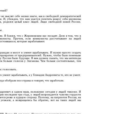
ртией?
не мыслят себе жизни иначе, как в свободной демократической
и. И, убежден, что нам удастся сплотить вокруг себя миллионы
на, родился целый класс людей. Люди свободной новой России.
е.
. Я боялся, что с Жириновским нас посадят. Дело в том, что в
ммунисты. Причем, если коммунисты рассчитывают на людей
состоявшихся, которые зарабатывают.
граждан и могут и умеют зарабатывать. И нужно просто создать
 бюрократию от предпринимателей. Нужно, чтобы было поменьше
у России было будущее. Я вам должен сказать, что мы антиподы
ем больше голосов у Зюганова. Чем больше состоятельных, тем
ас голосовать.
о умеют зарабатывать, а у Геннадия Андреевича те, кто не умеет.
гда обобрали пол страны и говорят, что заработали.
ндреевич в одном прав, положение сегодня у людей тяжелое. И
дня последние три года, у людей возрождается чувство гордости
няется резко в худшую сторону. Поэтому, на патриотов России, на
 уезжали, а возвращались бы обратно, вот на таких людей мы