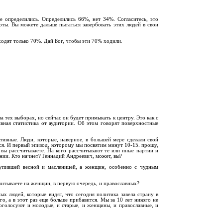
 определились. Определились 66%, нет 34%. Согласитесь, это
аботы. Вы можете дальше пытаться завербовать этих людей в свои
ходят только 70%. Дай Бог, чтобы эти 70% ходили.
а тех выборах, но сейчас он будет примыкать к центру. Это как с
ивная статистика от аудитории. Об этом говорят поверхностные
тивные. Люди, которые, наверное, в большей мере сделали свой
ься. И первый эпизод, которому мы посвятим минут 10-15. прошу,
о вы рассчитываете. На кого рассчитывают те или иные партии и
ании. Кто начнет? Геннадий Андреевич, может, вы?
тупившей весной и масленицей, а женщин, особенно с чудным
итываете на женщин, в первую очередь, и православных?
х людей, которые видят, что сегодня политика завела страну в
о, а в этот раз еще больше прибавится. Мы за 10 лет никого не
голосуют и молодые, и старые, и женщины, и православные, и