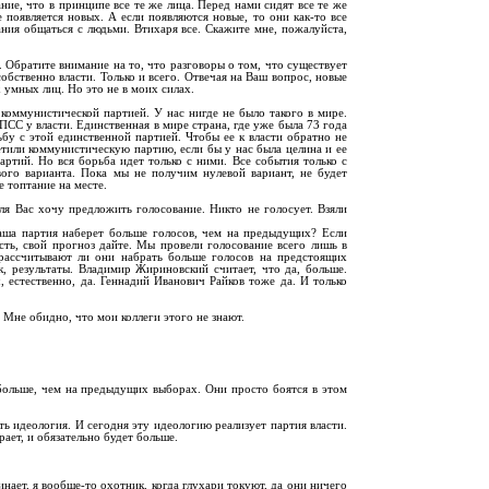
ие, что в принципе все те же лица. Перед нами сидят все те же
появляется новых. А если появляются новые, то они как-то все
ния общаться с людьми. Втихаря все. Скажите мне, пожалуйста,
. Обратите внимание на то, что разговоры о том, что существует
собственно власти. Только и всего. Отвечая на Ваш вопрос, новые
 умных лиц. Но это не в моих силах.
коммунистической партией. У нас нигде не было такого в мире.
ПСС у власти. Единственная в мире страна, где уже была 73 года
ьбу с этой единственной партией. Чтобы ее к власти обратно не
ретили коммунистическую партию, если бы у нас была целина и ее
ртий. Но вся борьба идет только с ними. Все события только с
вого варианта. Пока мы не получим нулевой вариант, не будет
 топтание на месте.
ля Вас хочу предложить голосование. Никто не голосует. Взяли
аша партия наберет больше голосов, чем на предыдущих? Если
ость, свой прогноз дайте. Мы провели голосование всего лишь в
 рассчитывают ли они набрать больше голосов на предстоящих
, результаты. Владимир Жириновский считает, что да, больше.
 естественно, да. Геннадий Иванович Райков тоже да. И только
 Мне обидно, что мои коллеги этого не знают.
 больше, чем на предыдущих выборах. Они просто боятся в этом
ть идеология. И сегодня эту идеологию реализует партия власти.
рает, и обязательно будет больше.
нает, я вообще-то охотник, когда глухари токуют, да они ничего