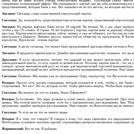
центр еще не занят. Кстати говоря, относительно недавно, "Российская газета" вмест
совершенно потрясающий эффект. Мы спрашивали у партий, как вы себя позиционируете в
представлениями, которые были у нас. Все оказались не на тех местах, на которые мы бы и
Зюганов:
Светлана, слово единственной классической партии.
Светлана:
Да, пожалуйста, единственная классическая партия, единственный классический
Зюганов:
На первых выборах было почти 40 партий. На вторых 30, у нас даже изобрели
чтобы у нас 2% отнять. В стране 10 лет борются 2 партии, партия кому за державу обидно
два года. Партия власти пятую шапку сейчас меняет, и уже не обманут, что бы они ни гов
присосаться к бюджету. Никаких других ценностей он обществу не предложили. В Англии 
идеологии. Идеология - основа партии.
Светлана:
А вы не согласны, что может быть продуктивной двухпартийная система в Рос
Зюганов:
Я предлагал партии власти. Давайте вам напишем идеологию, покажем, что вы в
Драганов:
Я хочу продолжить, потому что каждый из нас может причислить себя к па
законодательной власти, то есть одной из ветвей власти. Поэтому партия власти - это на
говорит: нужен экономический рост не только для экономической торговой конъюнктуры, 
промышленный, который не мог добиться приоритета промышленной политики. Или сниже
Светлана:
Понятно. Мы пошли уже по программам. Одну секундочку, что Вы хотели сказ
Немцов:
Просто есть группа социальная, которая нуждается в том, чтобы у нее были 
сторонников. Это кто? Это те, которые хотят, чтобы двигались вперед. Чтобы было норма
Светлана:
Вы можете на что-то влиять, Борис Ефимович?
Немцов:
Естественно. Эти люди должны и хотят иметь своих представителей. При этом
правда. Мы хотели внести поправку хотя бы о парламентских расследованиях. Был "Нор
предлагаем: давайте проведем расследование. Нам говорят: по Конституции мы не имеем п
Светлана:
То есть ни на что не имеете права.
Немцов:
Я к чему это говорю? Я говорю к тому, что надо укреплять это народовласти
Необходимо усиливать значение партий, отражающих интересы миллионов социальных гр
Жириновский:
Все не так. Я добавлю.