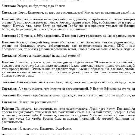
Зюганов:
Уверен, их будет гораздо больше.
Светлана:
Борис Ефимович, на кого вы рассчитываете? Кто может прельститься вашей па
Немцов:
Мы рассчитываем на людей свободных, умеющих зарабатывать. Людей, которые 
стране. А мы рассчитываем на новую Россию, верим в нее. Мы, собственно, ее и строил
людей. Потому что, слава Богу, со времен Горбачева и в процессе управления Ельци
Которые, безусловно, пополнят ряды наших сторонников.
Зюганов:
10% таких, а 80% разорились. И все они будут голосовать за нас, в данном случа
Немцов:
Кстати, Геннадий Андреевич абсолютно прав. Вы правы, что нас рядом посадили
стране, по большому счету, действительно две идеологические партии СПС и ко
обездоленных, то мы как раз заинтересованы в том, чтобы было как можно больше людей 
Светлана:
Много ли таких людей на данный момент?
Немцов:
Я вам могу сказать, что на сегодняшний день около 20 миллионов российских 
условия, для того, чтобы им никто не мешал. Нужно снижать налоги, нудно отодвигать
этих проверяющих. Очень важно поддержат людей науки и образования, для того, чтобы 
не только в смысле внешности, но и в смысле даже ориентации. Чем больше бедных, т
больше голосов у нас.
Зюганов:
Они так много населения обездолили, что в этот раз даже их богатые будут за н
Светлана:
А я хочу сказать, что следите за аргументацией. У Бориса Ефимовича это те, кт
Зюганов:
Кто умеет зарабатывать умеет думать, хочет жить в стране. Это не заработок, ко
Светлана:
На кого вы рассчитываете?
Райков:
Понимаете, так говорить на кого рассчитываете. Люди чего хотят. Геннадий А
просто спекулировать таким тяжелым положением было бы, на мой взгляд, неверно. Сего
за Россию, за самих себя. И немного, изменяется ситуация. Я бы не сказал, что она изме
тех, кто хотел бы, чтобы Россия была нормальной страной. Из которой бы, люди не
рассчитываем.
Светлана:
На патриотов. Владимир Вольфович.