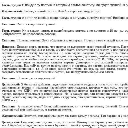
Я пойду в ту партию, в которой 3 статья Конституции будет главной. В п
Гость студии:
Жириновский:
Значит, никакой партии. Давайте спросим по-другому.
А хотят ли вообще наши граждане вступать в любую партию? Вообще, е
Гость студии:
Светлана:
Хотите в партию вступить?
Ни в какую партию в нашей стране вступать не хочется и 10 лет, кото
Гость студии:
нейтралитете: не голосовать вообще.
Светлана:
Понятно мнение. Хочу обратиться к экспертам. Почему такое у людей такое не
Никонов:
Прежде всего, потому, что партия не выполняет своей главной функции. Парти
быть инструментами борьбы за власть, а у нас власть беспартийная по закону, у нас през
верхняя палата по закону беспартийная. То есть партии созданы только для того, чтоб
другой стороны вопрос "Хотите ли вы вступать в партию, для того, чтобы создать норма
партию, для того чтобы создать нормальную партийную систему?". В США, например
членства, там люди не являются членами партии. Демократ, - это который на прошл
республиканца. Нас сейчас, вот по новому закону о партиях, все партии заставляют созд
в половине регионов и т.д. Я не знаю, зачем это нужно, но это, на мой взгляд, просто
создавать естественные политические партии, как инструменты борьбы за власть.
Светлана:
Понятно, есть еще мнения?
Дымарский:
Я бы хотел добавить, ведь такое положение создалось из-за того, что сраба
единственная теория и практика партийного строительства, которая у нас есть, это т
считалось, что КПРФ это единственная классическая партия, которая существует в наше
партия, которая существует в нашей стране. Но, к сожалению, эти принципы кладутся в ос
Нужно менять принципы, надо исходить из другого, что действительно, партии строятся
КПРФ и т.д.
Светлана:
А главное, зачем? Если, действительно, ни на что не влияет, Виталий. Ситуа
решение той или иной партии. А партия не может.
Жириновский:
Ответьте, западный стандарт, мы взяли кальку с запада. Там партии, и у на
Дымарский:
Светлана, поэтому нас и партии такие. Потому что партии у нас, в больши
такой барабан, откуда вытаскиваются бумажки. Левый у центр, вот я буду левый центр.