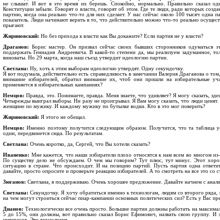
не слышат. И вот в это время их берешь. Спокойно, нормально. Правильно сказал оди
Конституции забыли. Говорят о власти, говорят об этом. Где те люди, ради которых соз
партию, когда она реально что-то для них сделает. У нас сейчас около 100 тысяч одна п
показатель. Люди начинают верить в то, что действительно можно что-то реально осущест
прыгают.
Жириновский:
Но без прихода к власти как Вы докажите? Если партия не у власти?
Драганов:
Борис мастер. Он призвал сейчас своих бывших сторонников одуматься э
поддержать Геннадия Андреевича. В какой-то степени да, мы реализуем задуманное, то
виноваты. Но 29 марта, когда наш съезд утвердит идеологию партии.
Светлана:
Ну, хоть к этим выборам идеологию утвердят. Одну секундочку.
Я вот подумала, действительно есть справедливость в замечании Валерия Драганова о то
внимание избирателей, обратил внимание их, чтоб они пришли на избирательные уча
применяется в избирательных кампаниях?
Немцов:
Правда, это. Понимаете, правда. Меня знаете, что удивляет? Я могу сказать, зде
Четырежды выиграл выборы. Ни разу не проигрывал. Я Вам могу сказать, что люди ценят
женщине по мужику. И каждому мужику по бутылке водки. Кто в это мог поверить?
Жириновский:
Я этого не обещал.
Немцов:
Именно поэтому получится следующим образом. Получится, что та таблица уед
один, передвинется сюда. По результатам.
Светлана:
Очень коротко, да, Сергей, что Вы хотели сказать?
Иваненко:
Мне кажется, что наши избиратели плохо относятся к нам всем во многом из-з
По существу дело не обсуждаем. О чем мы говорим? Тут плюс, тут минус. Этот хорош
ситуацию в стране. Что происходит. И на позицию партий. Пусть партия одна ответи
давайте, просто опросите и проверьте реакцию избирателей. А то смотреть на все это со
Зюганов:
Светлана, я поддерживаю. Очень хорошее предложение. Давайте начнем с анализ
Светлана:
Секундочку. Я хочу обратиться именно к технологам, людям со второго ряда, 
на чем могут строиться сейчас пиар-кампании основных политических сил? Есть у Вас пр
Дианов:
Технологически все очень просто. Большие партии должны работать на максимал
5 до 15%, они должны, вот правильно сказал Борис Ефимович, назвать свою группу. И з
интересов. Это технология.