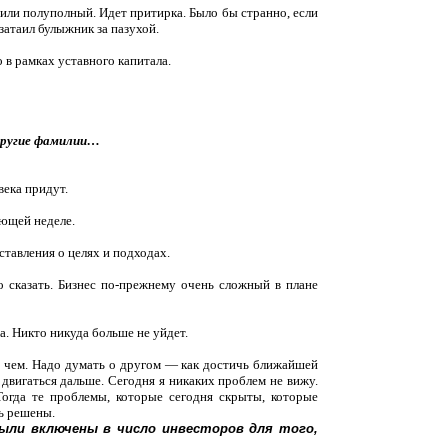
й или полуполный. Идет притирка. Было бы странно, если
затаил булыжник за пазухой.
 в рамках уставного капитала.
 другие фамилии…
века придут.
ующей неделе.
ставления о целях и подходах.
 сказать. Бизнес по-прежнему очень сложный в плане
а. Никто никуда больше не уйдет.
 о чем. Надо думать о другом — как достичь ближайшей
 двигаться дальше. Сегодня я никаких проблем не вижу.
Тогда те проблемы, которые сегодня скрыты, которые
ь решены.
были включены в число инвесторов для того,