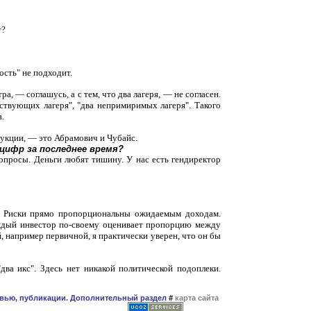
т?
сть" не подходит.
ра, — соглашусь, а с тем, что два лагеря, — не согласен.
рствующих лагеря", "два непримиримых лагеря". Такого
а.
рукции, — это Абрамович и Чубайс.
цифр за последнее время?
просы. Деньги любят тишину. У нас есть гендиректор
ю. Риски прямо пропорциональны ожидаемым доходам.
аждый инвестор по-своему оценивает пропорцию между
, например первичной, я практически уверен, что он бы
два икс". Здесь нет никакой политической подоплеки.
рвью, публикации. Дополнительный раздел
#
карта сайта