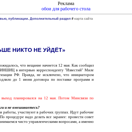
Реклама
обои для рабочего стола
рвью, публикации. Дополнительный раздел
#
карта сайта
ЬШЕ НИКТО НЕ УЙДЁТ»
 ожидалось, что вещание начнется 12 мая. Как сообщил
 ЛИНШИЦ в интервью корреспонденту "Известий" Миле
изации РФ. Правда, не исключено, что инициатором
одлило до 1 июня договора по поставке программ и
а выход планировался на 12 мая. Потом Минсвязи по
ги и не вмешиваетесь?
и работы, участвуют в рабочих группах. Идут рабочие
о процедуре надо делать все заранее: провести совет
занимаемся чисто управленческими вопросами, а именно