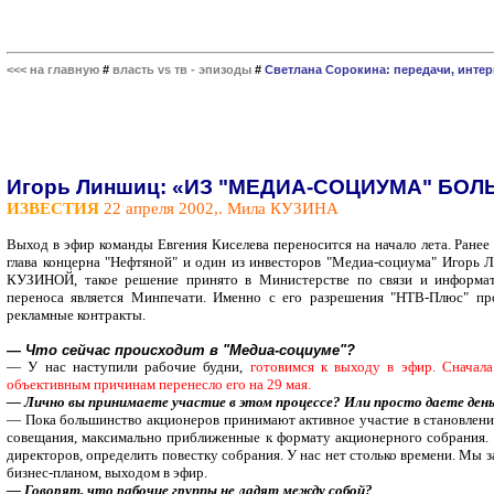
<<< на главную
#
власть vs тв - эпизоды
#
Светлана Сорокина: передачи, инте
Игорь Линшиц: «ИЗ "МЕДИА-СОЦИУМА" БОЛ
ИЗВЕСТИЯ
22 апреля 2002,. Мила КУЗИНА
Выход в эфир команды Евгения Киселева переносится на начало лета. Ранее
глава концерна "Нефтяной" и один из инвесторов "Медиа-социума" Игорь
КУЗИНОЙ, такое решение принято в Министерстве по связи и информат
переноса является Минпечати. Именно с его разрешения "НТВ-Плюс" пр
рекламные контракты.
— Что сейчас происходит в "Медиа-социуме"?
— У нас наступили рабочие будни,
готовимся к выходу в эфир. Сначал
объективным причинам перенесло его на 29 мая.
— Лично вы принимаете участие в этом процессе? Или просто даете день
— Пока большинство акционеров принимают активное участие в становлени
совещания, максимально приближенные к формату акционерного собрания. П
директоров, определить повестку собрания. У нас нет столько времени. Мы 
бизнес-планом, выходом в эфир.
— Говорят, что рабочие группы не ладят между собой?