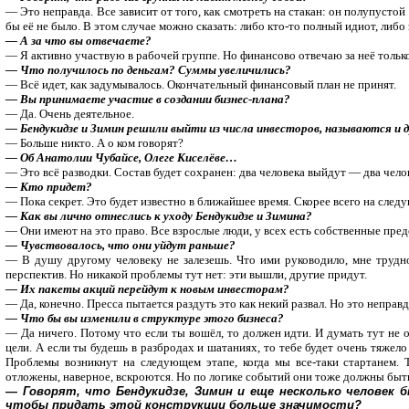
— Это неправда. Все зависит от того, как смотреть на стакан: он полупусто
бы её не было. В этом случае можно сказать: либо кто-то полный идиот, либо 
— А за что вы отвечаете?
— Я активно участвую в рабочей группе. Но финансово отвечаю за неё только
— Что получилось по деньгам? Суммы увеличились?
— Всё идет, как задумывалось. Окончательный финансовый план не принят.
— Вы принимаете участие в создании бизнес-плана?
— Да. Очень деятельное.
— Бендукидзе и Зимин решили выйти из числа инвесторов, называются и
— Больше никто. А о ком говорят?
— Об Анатолии Чубайсе, Олеге Киселёве…
— Это всё разводки. Состав будет сохранен: два человека выйдут — два чело
— Кто придет?
— Пока секрет. Это будет известно в ближайшее время. Скорее всего на след
— Как вы лично отнеслись к уходу Бендукидзе и Зимина?
— Они имеют на это право. Все взрослые люди, у всех есть собственные пред
— Чувствовалось, что они уйдут раньше?
— В душу другому человеку не залезешь. Что ими руководило, мне трудно
перспектив. Но никакой проблемы тут нет: эти вышли, другие придут.
— Их пакеты акций перейдут к новым инвесторам?
— Да, конечно. Пресса пытается раздуть это как некий развал. Но это неправд
— Что бы вы изменили в структуре этого бизнеса?
— Да ничего. Потому что если ты вошёл, то должен идти. И думать тут не
цели. А если ты будешь в разбродах и шатаниях, то тебе будет очень тяжело
Проблемы возникнут на следующем этапе, когда мы все-таки стартанем. 
отложены, наверное, вскроются. Но по логике событий они тоже должны быт
— Говорят, что Бендукидзе, Зимин и еще несколько человек 
чтобы придать этой конструкции больше значимости?