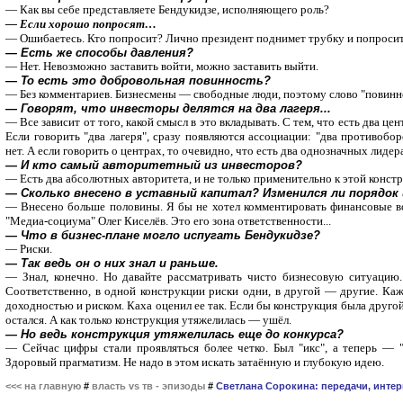
— Как вы себе представляете Бендукидзе, исполняющего роль?
— Если хорошо попросят…
— Ошибаетесь. Кто попросит? Лично президент поднимет трубку и попроси
— Есть же способы давления?
— Нет. Невозможно заставить войти, можно заставить выйти.
— То есть это добровольная повинность?
— Без комментариев. Бизнесмены — свободные люди, поэтому слово "повинно
— Говорят, что инвесторы делятся на два лагеря...
— Все зависит от того, какой смысл в это вкладывать. С тем, что есть два цент
Если говорить "два лагеря", сразу появляются ассоциации: "два противобо
нет. А если говорить о центрах, то очевидно, что есть два однозначных лидер
— И кто самый авторитетный из инвесторов?
— Есть два абсолютных авторитета, и не только применительно к этой конст
— Сколько внесено в уставный капитал? Изменился ли порядок 
— Внесено больше половины. Я бы не хотел комментировать финансовые во
"Медиа-социума" Олег Киселёв. Это его зона ответственности...
— Что в бизнес-плане могло испугать Бендукидзе?
— Риски.
— Так ведь он о них знал и раньше.
— Знал, конечно. Но давайте рассматривать чисто бизнесовую ситуаци
Соответственно, в одной конструкции риски одни, в другой — другие. К
доходностью и риском. Каха оценил ее так. Если бы конструкция была другой
остался. А как только конструкция утяжелилась — ушёл.
— Но ведь конструкция утяжелилась еще до конкурса?
— Сейчас цифры стали проявляться более четко. Был "икс", а теперь — "
Здоровый прагматизм. Не надо в этом искать затаённую и глубокую идею.
<<< на главную
#
власть vs тв - эпизоды
#
Светлана Сорокина: передачи, инте