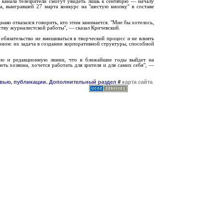
 канала телезрители смогут увидеть лишь к сентябрю — началу
а, выигравшей 27 марта конкурс на "шестую кнопку" в составе
нако отказался говорить, кто этим занимается. "Мне бы хотелось,
ству журналистской работы", — сказал Кричевский.
бязательство не вмешиваться в творческий процесс и не влиять
коном: их задача в создании корпоративной структуры, способной
вую и редакционную линии, что в ближайшие годы выйдет на
еть хозяина, хочется работать для зрителя и для самих себя", —
рвью, публикации. Дополнительный раздел
#
карта сайта