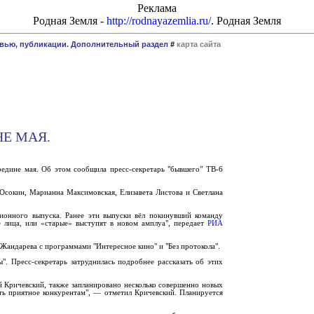
Реклама
Родная Земля -
http://rodnayazemlia.ru/
. Родная Земля
рвью, публикации. Дополнительный раздел
#
карта сайта
Е МАЯ.
редине мая. Об этом сообщила пресс-секретарь "бывшего" ТВ-6
сокин, Марианна Максимовская, Елизавета Листова и Светлана
ионного выпуска. Ранее эти выпуски вёл покинувший команду
е лица, или «старые» выступят в новом амплуа", передает
РИА
Жандарева с программами "Интересное кино" и "Без протокола".
. Пресс-секретарь затруднилась подробнее рассказать об этих
 Кричевский, также запланировано несколько совершенно новых
ать приятное конкурентам", — отметил Кричевский. Планируется