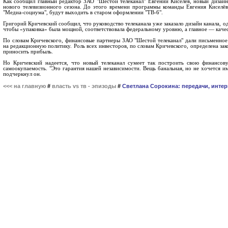
Как сообщил главный редактор ЗАО "Шестой телеканал" Евгений Киселёв, новый дизайн
нового телевизионного сезона. До этого времени программы команды Евгения Киселёв
"Медиа-социума", будут выходить в старом оформлении "ТВ-6".
Григорий Кричевский сообщил, что руководство телеканала уже заказало дизайн канала, од
чтобы «упаковка» была мощной, соответствовала федеральному уровню, а главное — каче
По словам Кричевского, финансовые партнеры ЗАО "Шестой телеканал" дали письменное о
на редакционную политику. Роль всех инвесторов, по словам Кричевского, определена за
приносить прибыль.
Но Кричевский надеется, что новый телеканал сумеет так построить свою финансо
самоокупаемость. "Это гарантия нашей независимости. Вещь банальная, но не хочется им
подчеркнул он.
<<< на главную
#
власть vs тв - эпизоды
#
Светлана Сорокина: передачи, инте