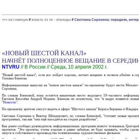
<<< на главную
#
власть vs тв - эпизоды
#
Светлана Сорокина: передачи, инте
«НОВЫЙ ШЕСТОЙ КАНАЛ»
НАЧНЁТ ПОЛНОЦЕННОЕ ВЕЩАНИЕ В СЕРЕДИН
NTVRU
// В России // Среда, 10 апреля 2002 г.
"Новый шестой канал", если все пойдет хорошо, начнет вещание в полном объёме в се
Татьяна Блинова.
Информационные выпуски на "новом шестом канале" по-прежнему будут вести Михаил О
Сорокина.
По словам Блиновой, пока остаётся вакантным место ведущего 19-часового информац
Евгения Киселёва Андрей Норкин. Блинова не исключила, что "в кадре появятся новы
"Новости"
.
По-прежнему зрители смогут видеть в эфире "Шестого канала" Бориса Бермана и Ильдара 
Светлана Сорокина и Виктор Шендерович, по словам Блиновой, "готовят новые проекты"
программах, так как "они ещё находятся на стадии разработки".
Как ранее сообщал руководитель информационных программ нового телеканала Григорий
проектов. "Это проекты, очень хорошо и давно забытые, не буду называть, чтобы сдел
запуск и собственного производства телевизионных художественных фильмов.