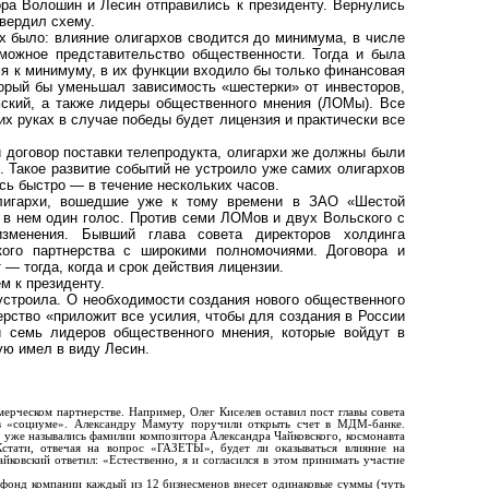
ора Волошин и Лесин отправились к президенту. Вернулись
твердил схему.
х было: влияние олигархов сводится до минимума, в числе
можное представительство общественности. Тогда и была
ся к минимуму, в их функции входило бы только финансовая
орый бы уменьшал зависимость «шестерки» от инвесторов,
ский, а также лидеры общественного мнения (ЛОМы). Все
х руках в случае победы будет лицензия и практически все
 договор поставки телепродукта, олигархи же должны были
 Такое развитие событий не устроило уже самих олигархов
сь быстро — в течение нескольких часов.
олигархи, вошедшие уже к тому времени в ЗАО «Шестой
 в нем один голос. Против семи ЛОМов и двух Вольского с
зменения. Бывший глава совета директоров холдинга
кого партнерства с широкими полномочиями. Договора и
 — тогда, когда и срок действия лицензии.
м к президенту.
устроила. О необходимости создания нового общественного
ерство «приложит все усилия, чтобы для создания в России
и семь лидеров общественного мнения, которые войдут в
ую имел в виду Лесин.
ерческом партнерстве. Например, Олег Киселев оставил пост главы совета
 в «социуме». Александру Мамуту поручили открыть счет в МДМ-банке.
уже назывались фамилии композитора Александра Чайковского, космонавта
Кстати, отвечая на вопрос «ГАЗЕТЫ», будет ли оказываться влияние на
йковский ответил: «Естественно, я и согласился в этом принимать участие
 фонд компании каждый из 12 бизнесменов внесет одинаковые суммы (чуть