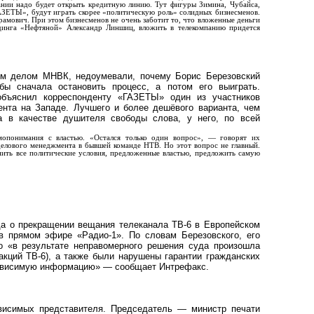
пании надо будет открыть кредитную линию. Тут фигуры Зимина, Чубайса,
ГАЗЕТЫ», будут играть скорее «политическую роль» солидных бизнесменов.
амович. При этом бизнесменов не очень заботит то, что вложенные деньги
динга «Нефтяной» Александр Линшиц, вложить в телекомпанию придется
ным делом МНВК, недоумевали, почему Борис Березовский
бы сначала остановить процесс, а потом его выиграть.
бъяснил корреспонденту «ГАЗЕТЫ» один из участников
нта на Западе. Лучшего и более дешёвого варианта, чем
а в качестве душителя свободы слова, у него, по всей
имопонимания с властью. «Остался только один вопрос», — говорят их
делового менеджмента в бывшей команде НТВ. Но этот вопрос не главный.
нить все политические условия, предложенные властью, предложить самую
а о прекращении вещания телеканала ТВ-6 в Европейском
в прямом эфире «Радио-1». По словам Березовского, его
о «в результате неправомерного решения суда произошла
акций ТВ-6), а также были нарушены гарантии гражданских
зависимую информацию» — сообщает Интрефакс.
ависимых представителя. Председатель — министр печати