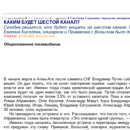
<<< на главную
#
<<< власть vs тв - эпизоды
#
Светлана Сорокина: передачи, интервь
КАКИМ БУДЕТ ШЕСТОЙ КАНАЛ?
Сегодня решится, кто будет вещать на шестом канале. П
Евгения Киселёва, олигархов и Примакова с Вольским было 
«Газета»
, 27.03.2002,
Мила Кузина
.
Общественное телевидение.
В начале марта в Алма-Ате после саммита СНГ Владимир Путин соб
решен. Он дал понять, что не хочет повторения ошибок: «шестерка»
власти или нет. Именно тогда глава кремлевской администрации А
канала будет не один инвестор, как это было раньше. Путин отказал
компания) получит не более 3,5% от уставного капитала. Пока в к
Роман Абрамович, Олег Киселев, Александр Мамут, Каха Бендукидз
Юрий Шефлер, Игорь Линшиц, Владимир Евтушенков, Александр Абра
30 человек; плюс журналисты.
Но президента не устроило и это. Рассказывают, что после того
Абрамовича, схема была отвергнута. «Это олигархи одной группы», —
Именно тогда начались бесконечные встречи и переговоры между
кто придумал эту схему: Примаков, Вольский, олигархи, журналис