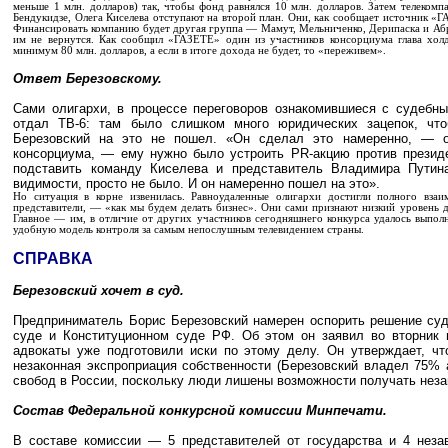
меньше 1 млн. долларов) так, чтобы фонд равнялся 10 млн. долларов. Затем телеком
Бендукидзе, Олега Киселева отступают на второй план. Они, как сообщает источник «
Финансировать компанию будет другая группа — Мамут, Мельниченко, Дерипаска и Абр
им не вернутся. Как сообщил «ГАЗЕТЕ» один из участников консорциума глава хол
минимум 80 млн. долларов, а если в итоге дохода не будет, то «переживем».
Ответ Березовскому.
Сами олигархи, в процессе переговоров ознакомившиеся с судеб
отдал ТВ-6: там было слишком много юридических зацепок, что
Березовский на это не пошел. «Он сделал это намеренно, — о
консорциума, — ему нужно было устроить PR-акцию против президе
подставить команду Киселева и представитель Владимира Путин
видимости, просто не было. И он намеренно пошел на это».
Но ситуация в корне извенилась. Равноудаленные олигархи достигли полного вза
представители, — «как мы будем делать бизнес». Они сами признают низкий уровень 
Главное — им, в отличие от других участников сегодняшнего конкурса удалось выпол
удобную модель контроля за самым непослушным телевидением страны.
СПРАВКА
Березовский хочет в суд.
Предприниматель Борис Березовский намерен оспорить решение суд
суде и Конституционном суде РФ. Об этом он заявил во вторник 
адвокаты уже подготовили иски по этому делу. Он утверждает, чт
незаконная экспроприация собственности (Березовский владел 75% 
свобод в России, поскольку люди лишены возможности получать не
Состав Федеральной конкурсной комиссии Минпечати.
В составе комиссии — 5 представителей от государства и 4 нез