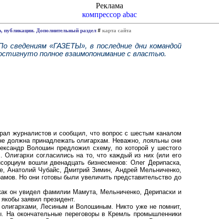
Реклама
компрессор abac
ю, публикации. Дополнительный раздел
#
карта сайта
о сведениям «ГАЗЕТЫ», в последние дни командой
достигнуто полное взаимопонимание с властью.
рал журналистов и сообщил, что вопрос с шестым каналом
 не должна принадлежать олигархам. Неважно, лояльны они
лександр Волошин предложил схему, по которой у шестого
. Олигархи согласились на то, что каждый из них (или его
онсорциум вошли двенадцать бизнесменов: Олег Дерипаска,
е, Анатолий Чубайс, Дмитрий Зимин, Андрей Мельниченко,
мов. Но они готовы были увеличить представительство до
, как он увидел фамилии Мамута, Мельниченко, Дерипаски и
 якобы заявил президент.
 олигархами, Лесиным и Волошиным. Никто уже не помнит,
ты. На окончательные переговоры в Кремль промышленники