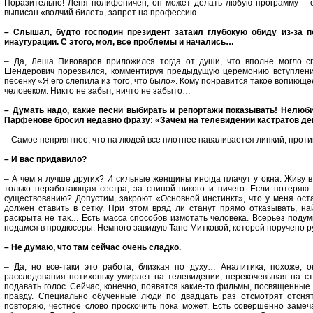
Поразительно! Леня полифоничен, он может делать любую программу – от 
выписан «волчий билет», запрет на профессию.
– Слышал, будто господин президент затаил глубокую обиду из-за п
инаугурации. С этого, мол, все проблемы и начались…
– Да, Леша Пивоваров приложился тогда от души, что вполне могло с
Шендерович порезвился, комментируя предыдущую церемонию вступлени
песенку «Я его слепила из того, что было». Кому понравится такое вопиющ
человеком. Никто не забыт, ничто не забыто…
– Думать надо, какие песни выбирать и репортажи показывать! Нелюб
Парфенове бросил недавно фразу: «Зачем на телевидении кастратов д
– Самое неприятное, что на людей все плотнее наваливается липкий, проти
– И вас придавило?
– А чем я лучше других? И сильные женщины иногда плачут у окна. Живу в
только неработающая сестра, за спиной никого и ничего. Если потеряю р
существованию? Допустим, закроют «Основной инстинкт», что у меня ост
должен ставить в сетку. При этом вряд ли станут прямо отказывать, на
раскрыта не так… Есть масса способов измотать человека. Всерьез поду
подамся в продюсеры. Немного завидую Тане Митковой, которой поручено 
– Не думаю, что там сейчас очень сладко.
– Да, но все-таки это работа, близкая по духу… Аналитика, похоже, о
расследования потихоньку умирает на телевидении, перекочевывая на ст
подавать голос. Сейчас, конечно, появятся какие-то фильмы, посвященные 
правду. Специально обученные люди по двадцать раз отсмотрят отсня
повторяю, честное слово проскочить пока может. Есть совершенно замеч