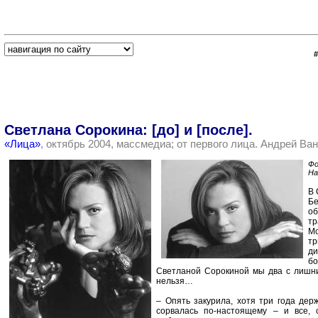
Светлана Сорокина: [до] и [после].
«Лица»
, октябрь 2004, массмедиа; от первого лица. Андрей Ва
Фо
На
В 
Б
об
т
М
т
ди
б
Светланой Сорокиной мы два с лишним
нельзя…
– Опять закурила, хотя три года дер
сорвалась по-настоящему – и все, 