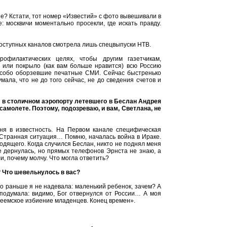
е? Кстати, тот номер «Известий» с фото вывешивали в
 москвичи моментально просекли, где искать правду.
доступных каналов смотрела лишь спецвыпуски НТВ.
офилактических целях, чтобы другим газетчикам,
 или покрыло (как вам больше нравится) всю Россию
особо оборзевшие печатные СМИ. Сейчас быстренько
мала, что не до того сейчас, не до сведения счетов и
 в столичном аэропорту летевшего в Беслан Андрея
амолете. Поэтому, подозреваю, и вам, Светлана, не
еня в известность. На Первом канале специфическая
. Странная ситуация… Помню, началась война в Ираке.
одящего. Когда случился Беслан, никто не поднял меня
е дернулась, но прямых телефонов Эрнста не знаю, а
, почему молчу. Что могла ответить?
? Что шевельнулось в вас?
но раньше я не надевала: маленький ребенок, зачем? А
 подумала: видимо, Бог отвернулся от России… А моя
флеемское избиение младенцев. Конец времен».