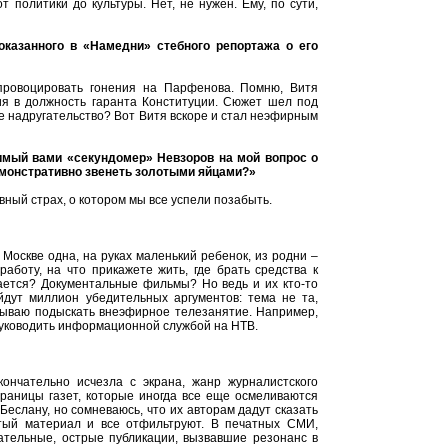
политики до культуры. Нет, не нужен. Ему, по сути,
оказанного в «Намедни» стебного репортажа о его
провоцировать гонения на Парфенова. Помню, Витя
я в должность гаранта Конституции. Сюжет шел под
ее надругательство? Вот Витя вскоре и стал неэфирным
имый вами «секундомер» Невзоров на мой вопрос о
емонстративно звенеть золотыми яйцами?»
вный страх, о котором мы все успели позабыть.
 Москве одна, на руках маленький ребенок, из родни –
аботу, на что прикажете жить, где брать средства к
ается? Документальные фильмы? Но ведь и их кто-то
йдут миллион убедительных аргументов: тема не та,
мываю подыскать внеэфирное телезанятие. Например,
руководить информационной службой на НТВ.
кончательно исчезла с экрана, жанр журналистского
раницы газет, которые иногда все еще осмеливаются
Беслану, но сомневаюсь, что их авторам дадут сказать
тый материал и все отфильтруют. В печатных СМИ,
ательные, острые публикации, вызвавшие резонанс в