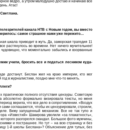
орное ведро, а утром малодушно достаю и начинаю все
день. Атас!
 Светлана.
) телезрителей канала НТВ с Новым годом, вы вместо
а верилось: самое страшное нами уже пережито…
ная шкала приводит в жуть. Да, заморская трагедия 11
 все растянулось во времени. Нет ничего мучительнее!
ак чудовищно, что моментально забылись и взорванные
емии учили, бросить все и податься лесником куда-
зде достанут. Беслан жил на краю империи, кто мог
 год в журналистике, поздно мне что-то менять.
оллеги?
х практически полного отсутствия цензуры. Советскую
ка абсолютно формально визировала тексты, но меня
период верила, что все дело в сопротивлении. «Воздух
сами соглашаются, чтобы их цензурировали, строили,
деле. Вижу запущенный механизм. Все не так тупо и
актора «Известий» Шакирова уволили «за плакатность»,
 которого разгорелся скандал. Большое фото мужчины,
 снимки и пострашнее. Но тут – на всю страницу и без
ницу 1-й школы Беслана»? Объяснение для тупых, без