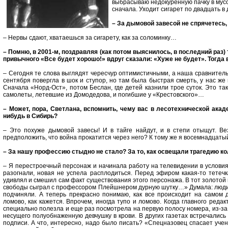
выбрасываю недокуренную пачку в мус
сначала. Уходит сигарет по двадцать в 
– За дымовой завесой не спрячетесь,
– Нервы сдают, хватаешься за сигарету, как за соломинку…
– Помню, в 2001-м, поздравляя (как потом выяснилось, в последний раз
привычного «Все будет хорошо!» вдруг сказали: «Хуже не будет». Тогд
– Сегодня те слова выглядят чересчур оптимистичными, а наша сравнитель
сентября повергла в шок и ступор, но там была быстрая смерть, у нас же
Сначала «Норд-Ост», потом Беслан, где детей казнили трое суток. Это т
самолеты, летевшие из Домодедова, и погибшие у «Крестовского»…
– Может, пора, Светлана, вспомнить, чему вас в лесотехнической акад
нибудь в Сибирь?
– Это похуже дымовой завесы! И в тайге найдут, и в степи отыщут. Ве
предположить, что война прокатится через него? К тому же я восемнадцатый
– За нашу профессию стыдно не стало? За то, как освещали трагедию к
– Я перестроечный персонаж и начинала работу на телевидении в условия
разогнали, новая не успела расплодиться. Перед эфиром какая-то тетеч
удивлял и смешил сам факт существования этого персонажа. В тот золотой 
свободы сыграл с профессором Плейшнером дурную шутку…» Думала: люди 
подчиняли. А теперь прекрасно понимаю, как все происходит на самом 
ломово, как кажется. Впрочем, иногда тупо и ломово. Когда главного ред
специально полезла и еще раз посмотрела на первую полосу номера, из-за
несущего полуобнаженную девчушку в крови. В других газетах встречались
подписи. А что, интересно, надо было писать? «Спецназовец спасает уче