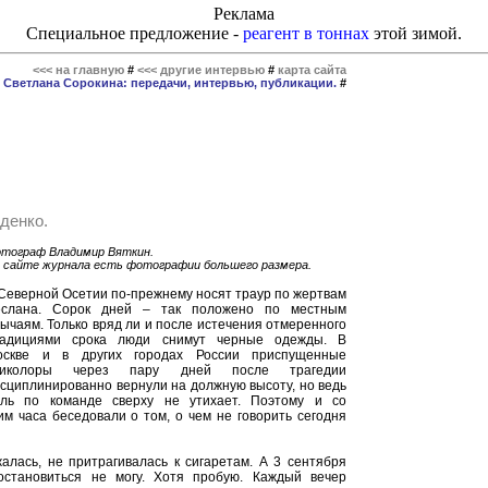
Реклама
Специальное предложение -
реагент в тоннах
этой зимой.
<<< на главную
#
<<< другие интервью
#
карта сайта
#
Светлана Сорокина: передачи, интервью, публикации.
#
нденко.
тограф Владимир Вяткин.
 сайте журнала есть фотографии большего размера.
Северной Осетии по-прежнему носят траур по жертвам
еслана. Сорок дней – так положено по местным
ычаям. Только вряд ли и после истечения отмеренного
радициями срока люди снимут черные одежды. В
оскве и в других городах России приспущенные
риколоры через пару дней после трагедии
сциплинированно вернули на должную высоту, но ведь
оль по команде сверху не утихает. Поэтому и со
 часа беседовали о том, о чем не говорить сегодня
жалась, не притрагивалась к сигаретам. А 3 сентября
остановиться не могу. Хотя пробую. Каждый вечер