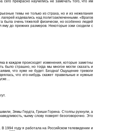
а сего прекрасно научились не замечать того, что им
ерьезные темы не только из страха, но и из нежелания
х лагерей издевались над политзаключенными. «Врагов
ота была очень тяжелой физически, но особенно людей
 яму до прежних размеров. Некоторые зэки сходили с
рняка в каждом происходят изменения, которые заметны
ить было страшно, но тогда мы многое могли сказать и
заявив, что хуже не будет. Бездна! Ощущение тревоги
адеялась, что кто-нибудь скажет правильные и нужные
пуске…
гут.
вили, Зямы Гердта, Гриши Горина. Столпы рухнули, а
раведливость, чьему слову поверят безоговорочно. Это
 В 1994 году я работала на Российском телевидении и