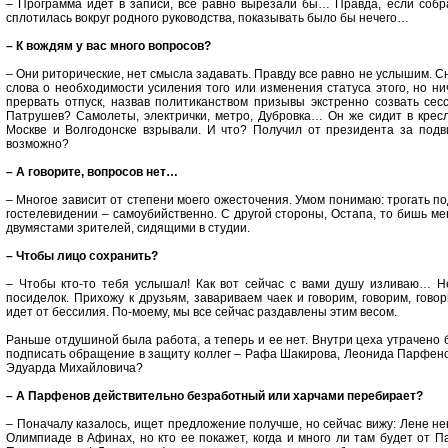
– Программа идет в записи, все равно вырезали бы… Правда, если собра
сплотилась вокруг родного руководства, показывать было бы нечего…
– К вождям у вас много вопросов?
– Они риторические, нет смысла задавать. Правду все равно не услышим. С
слова о необходимости усиления того или изменения статуса этого, но ни
прервать отпуск, назвав политиканством призывы экстренно созвать сес
Патрушев? Самолеты, электрички, метро, Дубровка… Он же сидит в кресл
Москве и Волгодонске взрывали. И что? Получил от президента за подви
возможно?
– А говорите, вопросов нет…
– Многое зависит от степени моего ожесточения. Умом понимаю: трогать п
гостелевидении – самоубийственно. С другой стороны, Остапа, то бишь ме
двумястами зрителей, сидящими в студии.
– Чтобы лицо сохранить?
– Чтобы кто-то тебя услышал! Как вот сейчас с вами душу изливаю… Н
посиделок. Прихожу к друзьям, завариваем чаек и говорим, говорим, го
идет от бессилия. По-моему, мы все сейчас раздавлены этим весом.
Раньше отдушиной была работа, а теперь и ее нет. Внутри цеха утрачено
подписать обращение в защиту коллег – Рафа Шакирова, Леонида Парфенов
Эдуарда Михайловича?
– А Парфенов действительно безработный или харчами перебирает?
– Поначалу казалось, ищет предложение получше, но сейчас вижу: Лене не
Олимпиаде в Афинах, но кто ее покажет, когда и много ли там будет от 