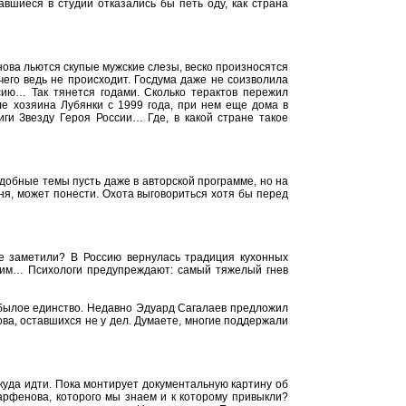
вшиеся в студии отказались бы петь оду, как страна
нова льются скупые мужские слезы, веско произносятся
чего ведь не происходит. Госдума даже не соизволила
сию… Так тянется годами. Сколько терактов пережил
е хозяина Лубянки с 1999 года, при нем еще дома в
ги Звезду Героя России… Где, в какой стране такое
одобные темы пусть даже в авторской программе, но на
ня, может понести. Охота выговориться хотя бы перед
е заметили? В Россию вернулась традиция кухонных
ворим… Психологи предупреждают: самый тяжелый гнев
 былое единство. Недавно Эдуард Сагалаев предложил
а, оставшихся не у дел. Думаете, многие поддержали
куда идти. Пока монтирует документальную картину об
Парфенова, которого мы знаем и к которому привыкли?