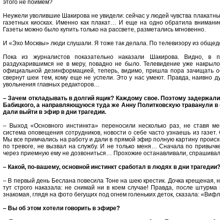
этого не поймем?
Неужели уволившие Шакирова не увидели: сейчас у людей чувства плакатны
газетных киосках. Именно как плакат… И еще на одно обратила внимание:
Газеты можно было купить только на рассвете, разметались мгновенно.
И «Эхо Москвы» люди слушали. Я тоже так делала. По телевизору из обще
Пока из журналистов показательно наказали Шакирова. Видно, в пр
раздухарившимся не в меру, повадно не было. Телевидение уже накрыло
официальной дезинформацией, теперь, видимо, пришла пора зачищать 
свернут шеи тем, кому еще не успели. Это у нас умеют. Правда, наивно ду
увольнения главных редакторов…
– Зачем откладывать в долгий ящик? Каждому свое. Поэтому задержали
Бабицкого, а направляющуюся туда же Анну Политковскую траванули в с
дали выйти в эфир в дни трагедии.
– Выход «Основного инстинкта» переносили несколько раз, не ставя м
система оповещения сотрудников, новости о себе часто узнаешь из газет
Мы все примчались на работу и дали в прямой эфир полную картину происх
по тревоге, не вызвал на службу. И не только меня… Сначала по привычк
через приемную ему не дозвониться… Прохожие останавливали, спрашивали
– Какой, по-вашему, основной инстинкт сработал в людях в дни трагедии
– В первый день Беслана повесила Тоне на шею крестик. Дочка крещеная, 
тут строго наказала: не снимай ни в коем случае! Правда, после штурма
знакомая, глядя на фото бегущих под огнем голеньких деток, сказала: «Ви
– Вы об этом хотели говорить в эфире?