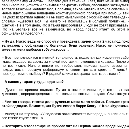
вела программу «Вести». С первого дня в течение 3 лет, пока меня не выпе
паршивого пацифиста и призывая прекратить бойню, способную затянуться 
топтали газетные коллеги: мол, Сорокина, захлебываясь в эфире соплями и
Чечне идет обычное наведение конституционного порядка при помощи танко
На днях встретила одного из бывших начальников с Российского телевиден
словами: «Девочка моя! Ты ничего не понимаешь в большой политике…»
Светка!» Не в том дело, что я такая прозорливая. Люди не хотят признавать 
что на Беслане все не закончится, но народ предпочитает об этом н
официальная идеология.
– Ну да. Никто ведь не спросил у президента, зачем он на 2 часа под п
телекамер с софитами по больнице, будя раненых. Никто не поинтере
имеет отмена выборов губернаторов…
– Все преподносится в нужной тональности, подается как искренняя забо
глава государства свечку за упокой поставил, помолился в храме… После
не возникают. Ничего нового не изобретают, приемы давно известн
подсуетился, просунул референдум о своем третьем сроке… Тяжелый ц
президентом не выберут? В родной колхоз возвращаться, коров пасти?
– А нашему гаранту куда податься?
– Думаю, он пришел надолго. Путин в том или ином виде сохранит вла
должность, перераспределит полномочия, но вожжи не отдаст. Слишком уж си
– Честно говоря, тяжкая доля рулевых меня мало заботит. Больше трево
этой подлодке. Помните, как Путин сказал Ларри Кингу: «Что с «Курском
– Анекдот на эту тему: «У водолаза заканчивается кислород, и он сигналит
все к тебе спускаемся…»
– Повторить в телеэфире не пробовали? На Первом канале вроде бы да