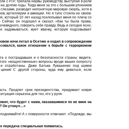
рли с РТР, трепала нервы руководству, выступая в роли
на долгие годы. Тогда меня за это с большим упоением
 слезами, разводит непонятную мировую скорбь, хотя в
в, артиллерии и авиации. Но я тупо стояла на своем.
ия, который 10 лет назад похлопывал меня по плечу со
 Сейчас он подошел и сказал: «Как ты была права,
очевидного, говорить себе правду. Ведь и сегодня ясно,
е задумываться, жует жвачку, которую подсовывает
окровом ночи летал в Осетию и ходил в сопровождении
совался, какое отношение к борьбе с терроризмом
та о пострадавших и о безопасности страны: видите,
 этого «кощунственные» вопросы вроде ваших попросту
ы и отработаны. Даже Батька Лукашенко под шумок
иник! С другой стороны, куда ему деваться, если
сть. Продлит срок президентства, придумает новую
туация серьезна для тех, кто у руля.
жит, что будет с нами, оказавшимися по их вине на
»? Он утонул…»
: поднимайте! А с поверхности отвечают: «Подожди, мы
же передача специальная появилась.