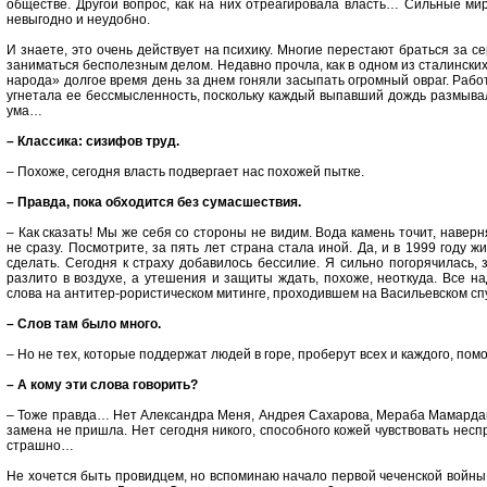
обществе. Другой вопрос, как на них отреагировала власть… Сильные мир
невыгодно и неудобно.
И знаете, это очень действует на психику. Многие перестают браться за с
заниматься бесполезным делом. Недавно прочла, как в одном из сталински
народа» долгое время день за днем гоняли засыпать огромный овраг. Раб
угнетала ее бессмысленность, поскольку каждый выпавший дождь размывал
ума…
– Классика: сизифов труд.
– Похоже, сегодня власть подвергает нас похожей пытке.
– Правда, пока обходится без сумасшествия.
– Как сказать! Мы же себя со стороны не видим. Вода камень точит, наве
не сразу. Посмотрите, за пять лет страна стала иной. Да, и в 1999 году ж
сделать. Сегодня к страху добавилось бессилие. Я сильно погорячилась, 
разлито в воздухе, а утешения и защиты ждать, похоже, неоткуда. Все н
слова на антитер-рористическом митинге, проходившем на Васильевском с
– Слов там было много.
– Но не тех, которые поддержат людей в горе, проберут всех и каждого, помо
– А кому эти слова говорить?
– Тоже правда… Нет Александра Меня, Андрея Сахарова, Мераба Мамардаш
замена не пришла. Нет сегодня никого, способного кожей чувствовать несп
страшно…
Не хочется быть провидцем, но вспоминаю начало первой чеченской войны.