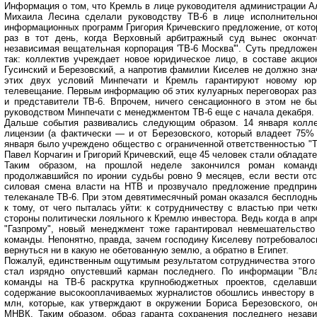
Информация о том, что Кремль в лице руководителя администрации А
Михаила Лесина сделали руководству ТВ-6 в лице исполнительног
информационных программ Григория Кричевскиго предложение, от котор
раз в тот день, когда Верховный арбитражный суд вынес оконча
независимая вещательная корпорация 'ТВ-6 Москва'". Суть предложен
так: коллектив учреждает новое юридическое лицо, в составе акци
Гусинский и Березовский, а напротив фамилии Киселев не должно зна
этих двух условий Минпечати и Кремль гарантируют новому юр
телевещание. Первым информацию об этих кулуарных переговорах разг
и представители ТВ-6. Впрочем, ничего сенсационного в этом не б
руководством Минпечати с менеджментом ТВ-6 еще с начала декабря.
Дальше события развивались следующим образом. 14 января колле
лицензии (а фактически — и от Березовского, который владеет 75%
января было учреждено общество с ограниченной ответственностью "Т
Павел Корчагин и Григорий Кричевский, еще 45 человек стали обладат
Таким образом, на прошлой неделе закончился роман команд
продолжавшийся по иронии судьбы ровно 9 месяцев, если вести отс
силовая смена власти на НТВ и прозвучало предложение предприн
телеканале ТВ-6. При этом девятимесячный роман оказался бесплодны
к тому, от чего пыталась уйти: к сотрудничеству с властью при чет
стороны политически лояльного к Кремлю инвестора. Ведь когда в апр
"Газпрому", новый менеджмент тоже гарантировал невмешательство
команды. Непонятно, правда, зачем господину Киселеву потребовалось
вернуться ни в какую не обетованную землю, а обратно в Египет.
Пожалуй, единственным ощутимым результатом сотрудничества этого 
стал изрядно опустевший карман последнего. По информации "Вла
команды на ТВ-6 раскрутка крупнобюджетных проектов, сделавш
содержание высокооплачиваемых журналистов обошлись инвестору в 
млн, которые, как утверждают в окружении Бориса Березовского, о
МНВК. Таким образом, образ гаранта сохранения последнего незав