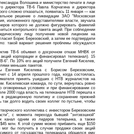
лександра Волошина и министерство печати в лице
о директора ТВ-6 Павла Корчагина и директора
ого сложно отказаться, появилась 11 января — как
тельное решение о ликвидации ЗАО "Московская
ия, изложенного представителями власти, звучала
онеров которого не должно фигурировать фамилий
читься контрольного пакета акций. При соблюдении
идическому лицу получение новой лицензии на
ласил Борис Березовский, а затем ее подтвердили
ыло: такой вариант решения проблемы обсуждался
ктив ТВ-6 объявил о досрочном отказе МНВК от
 акций корпорации и финансировал телеканал). 15
В-6". По 10% его акций получили Евгений Киселев,
елями меньших пакетов.
ы Евгения Киселева с Борисом Березовским,
чет с 14 апреля прошлого года, когда состоялась
имателя принять ушедших с НТВ журналистов на
м. Киселевская команда, по сути, вернулась ровно
ко оговоренных условиях и при финансировании со
еле 2000 года власть на телеканале НТВ перешла к
 в редакционную политику и сохранение прежней
 так долго водить своих коллег по пустыне, чтобы
творческого коллектива с инвестором Березовским
сти", с момента перехода бывшей "энтэвэшной"
их канал одним из лидеров телерынка, а также
$45 млн. К этой сумме можно прибавить еще $150
н мог бы получить в случае продажи своих акций
исимого от государства телеканала обошелся ему