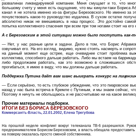
развалинах ликвидируемой компании. Меня смущает и то, что мног
большому счету у меня есть ощущение, что мы кинули-таки Бориса 
канал я не хотела именно из-за фигуры Березовского. Но именно за 
почувствовать какое-то руководство издалека. В сухом остатке получ
абсолютно никак не вмешиваясь в наш процесс. Это достойно само
попытка коллективного спасения при всем при том ногами стоит на его 
А с Березовским в этой ситуации можно было поступить как-т
— Нет, у нас разные цели и задачи. Дело в том, что Борис Абрамо
озвучивал его. На его взгляд, видимо, нужно стоять насмерть и сопро
на данный момент еще острее, еще очевиднее стоит проблема вы
коллектива, способного дальше работать. Либо мы встаем на баррикады
либо продолжаем работать, как это возможно в сложившихся обст
прогибаться, я имею в виду, что мы должны дальше работать.
Поддержка Путина даёт вам шанс выиграть конкурс на лицензи
— Если серьёзно, то есть глубокое убеждение, что это пиаровское вы
назад у нас была встреча в Кремле с Путиным, и мы знаем сейчас, чт
Поэтому я ничуть не обольщаюсь и не рассчитываю ни на какое велик
Прочие материалы подборки.
ИТОГИ БЕЗ БОРИСА БЕРЕЗОВСКОГО
Коммерсантъ-Власть, 22.01.2002, Елена Трегубова
На прошлой неделе конфликт вокруг телеканала ТВ-6 разрешился. Руков
предпринимателем Борисом Березовским, а власть обещала предоставить 
на поверку оказалась просто сменой собственника.