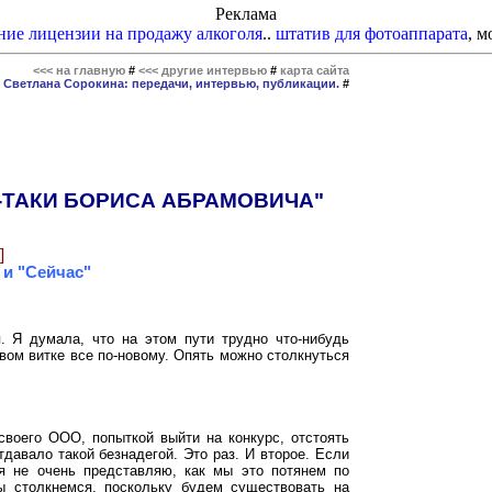
Реклама
ние лицензии на продажу алкоголя
..
штатив для фотоаппарата
, м
<<< на главную
#
<<< другие интервью
#
карта сайта
#
Светлана Сорокина: передачи, интервью, публикации.
#
И-ТАКИ БОРИСА АБРАМОВИЧА"
]
 и "Сейчас"
 Я думала, что на этом пути трудно что-нибудь
вом витке все по-новому. Опять можно столкнуться
своего ООО, попыткой выйти на конкурс, отстоять
тдавало такой безнадегой. Это раз. И второе. Если
я не очень представляю, как мы это потянем по
ы столкнемся, поскольку будем существовать на