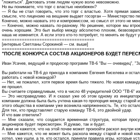
"ложиться". Диктовать этим людям чужую волю невозможно.
Но вы понимаете, что торг с властью неизбежен?
— Я бы не стал говорить, что это торг с властью. Хотя прямая зави
смысле, что лицензию на вещание выдает госорган — Министерство печ
Конечно, можно назвать это и компромиссом, но смысл от этого не мен
— Конечно, можно назвать по-разному. Но решение, которое мы втр
очень хорошим. Это был выбор между абсолютно плохим, безвозврат
наша не изменится. А если этого кто-то потребует, то менять ее будут
=====================================
[интервью Светланы Сорокиной — см. выше]
=====================================
"ПОСЛЕ КОНКУРСА СОСТАВ АКЦИОНЕРОВ БУДЕТ ПЕРЕС
Иван Усачев, ведущий и продюсер программ ТВ-6 "Вы — очевидец", "За
Вы работали на ТВ-6 до прихода в компанию Евгения Киселева и остал
работать с новой командой?
— Нет, не пожалел, хотя первое время было тяжело. Но новая команд
ее прошел.
Вы считаете справедливым, что в число 48 учредителей ООО "ТВ-6" из
— Это несправедливо. И я сказал уже об этом одному из инициатор
компании должна была быть учтена какая-то пропорция между старой 
этого общества в компании уже возникла напряженность. Те, кто остал
Для тех, кто представляет старую команду ТВ-6, это двойной удар.
И что вам ответили?
— Мне сказали, что создается временная структура, которая прос
акционеров будет пересмотрен. Я думаю, так и будет.
А вам не кажется, что на этой почве может произойти раскол внутри к
— Мне кажется, что не может быть раскола между старой и новой ком
хотел, уже ушли, а те, кто остался, приняли правила игры, которые ус