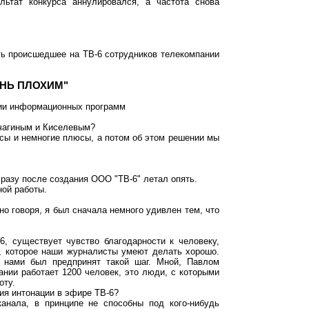
льтат конкурса аннулировался, а частота снова
ть происшедшее на ТВ-6 сотрудников телекомпании
НЬ ПЛОХИМ"
кции информационных программ
чагиным и Киселевым?
сы и немногие плюсы, а потом об этом решении мы
сразу после создания ООО "ТВ-6" летал опять.
ой работы.
но говоря, я был сначала немного удивлен тем, что
, существует чувство благодарности к человеку,
, которое наши журналисты умеют делать хорошо.
 нами был предпринят такой шаг. Мной, Павлом
нии работает 1200 человек, это люди, с которыми
оту.
ния интонации в эфире ТВ-6?
нала, в принципе не способны под кого-нибудь