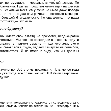
их не смущает,— морально-этический аспект. По
Абрамовича. Причем прошлым летом идти на шестой
эти несколько месяцев у меня не было даже повода
ается, что он дал нам работать несколько месяцев,
й большой благодарности. Но ощущение, что наша
косточках,— это есть.
о по-другому?
вич имеет свой взгляд на проблему, неоднократно
тивляться. Мы все это проходили в прошлом году, и
живания в прямом смысле — как журналистского
, бьем себя в грудь, падаем замертво на поле боя,
оятельствах. Я не имею в виду, что мы должны
ю?
ступление. Всё это мы проходили. Чуть менее года
о уже тогда все планы насчет НТВ были свёрстаны.
одушие.
одители телеканала отказались от сотрудничества с
им новую лицензию на телевещание. Ликвидация ТВ-6