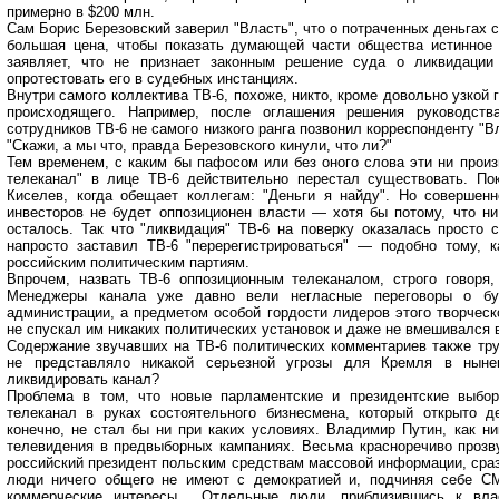
примерно в $200 млн.
Сам Борис Березовский заверил "Власть", что о потраченных деньгах 
большая цена, чтобы показать думающей части общества истинное 
заявляет, что не признает законным решение суда о ликвидации
опротестовать его в судебных инстанциях.
Внутри самого коллектива ТВ-6, похоже, никто, кроме довольно узкой 
происходящего. Например, после оглашения решения руководст
сотрудников ТВ-6 не самого низкого ранга позвонил корреспонденту "
"Скажи, а мы что, правда Березовского кинули, что ли?"
Тем временем, с каким бы пафосом или без оного слова эти ни произ
телеканал" в лице ТВ-6 действительно перестал существовать. По
Киселев, когда обещает коллегам: "Деньги я найду". Но совершен
инвесторов не будет оппозиционен власти — хотя бы потому, что ни
осталось. Так что "ликвидация" ТВ-6 на поверку оказалась просто 
напросто заставил ТВ-6 "перерегистрироваться" — подобно тому, 
российским политическим партиям.
Впрочем, назвать ТВ-6 оппозиционным телеканалом, строго говоря
Менеджеры канала уже давно вели негласные переговоры о бу
администрации, а предметом особой гордости лидеров этого творческо
не спускал им никаких политических установок и даже не вмешивался 
Содержание звучавших на ТВ-6 политических комментариев также тр
не представляло никакой серьезной угрозы для Кремля в ныне
ликвидировать канал?
Проблема в том, что новые парламентские и президентские выбо
телеканал в руках состоятельного бизнесмена, который открыто 
конечно, не стал бы ни при каких условиях. Владимир Путин, как ни
телевидения в предвыборных кампаниях. Весьма красноречиво прозв
российский президент польским средствам массовой информации, сразу 
люди ничего общего не имеют с демократией и, подчиняя себе С
коммерческие интересы... Отдельные люди, приблизившись к вла