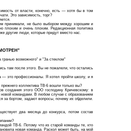
симость от власти, конечно, есть — хотя бы в том
ати. Это зависимость, торг?
яется.
оем принимали, не было выбором между хорошим и
но плохим и очень плохим. Редакционная политика
 уже другие люди, которые придут вместо нас.
МОТРЕН"
 гранью возможного" и "За стеклом"
ись там после этого. Вы не пожалели, что остались
а — это профессионалы. Я хотел пройти школу, и я
 прежнего коллектива ТВ-6 вошли только вы?
ов создания этого ООО господину Кричевскому: в
и новой командами. В любом случае с образованием
ся за бортом, задают вопросы, почему их обделили.
уществует два месяца до конкурса, потом состав
омпании?
андой ТВ-6. Потому что из старой команды те, кто
тановила новая команда. Раскол может быть, на мой