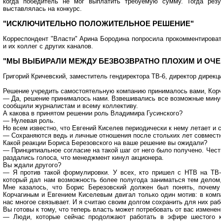
когда победитель не мог выплатить требуемую сумму. Тогда резу
выставлялась на конкурс.
"ИСКЛЮЧИТЕЛЬНО ПОЛОЖИТЕЛЬНОЕ РЕШЕНИЕ"
Корреспондент "Власти" Арина Бородина попросила прокомментирова
и их коллег с других каналов.
"МЫ ВЫБИРАЛИ МЕЖДУ БЕЗВОЗВРАТНО ПЛОХИМ И ОЧЕ
Григорий Кричевский, заместитель гендиректора ТВ-6, директор дире
Решение учредить самостоятельную компанию принималось вами, Кор
— Да, решение принималось нами. Взвешивались все возможные мину
сообщили журналистам и всему коллективу.
А какова в принятом решении роль Владимира Гусинского?
— Нулевая роль.
Но всем известно, что Евгений Киселев периодически к нему летает и 
— Сохраняются ведь и личные отношения после стольких лет совместн
Какой реакции Бориса Березовского на ваше решение вы ожидали?
— Принципиальное согласие на такой шаг от него было получено. Чест
раздались голоса, что менеджмент кинул акционера.
Вы ждали другого?
— Я против такой формулировки. У всех, кто пришел с НТВ на ТВ-6
который дал нам возможность более полугода заниматься тем делом
Мне казалось, что Борис Березовский должен был понять, почему
Корчагиным и Евгением Киселевым двигал только один мотив: в компа
нас многое связывает. И я считаю своим долгом сохранить для них раб
Вы готовы к тому, что теперь власть может потребовать от вас измене
— Люди, которые сейчас продолжают работать в эфире шестого ка