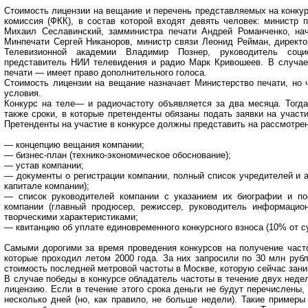
Стоимость лицензии на вещание и перечень представляемых на конку
комиссия (ФКК), в состав которой входят девять человек: министр
Михаил Сеславинский, замминистра печати Андрей Романченко, нач
Минпечати Сергей Никаноров, министр связи Леонид Рейман, директ
Телевизионной академии Владимир Познер, руководитель соц
представитель НИИ телевидения и радио Марк Кривошеев. В случа
печати — имеет право дополнительного голоса.
Стоимость лицензии на вещание назначает Министерство печати, но 
условия.
Конкурс на теле— и радиочастоту объявляется за два месяца. Тогда
также сроки, в которые претенденты обязаны подать заявки на участи
Претенденты на участие в конкурсе должны представить на рассмотре
— концепцию вещания компании;
— бизнес-план (технико-экономическое обоснование);
— устав компании;
— документы о регистрации компании, полный список учредителей и а
капитале компании);
— список руководителей компании с указанием их биографии и по
компании (главный продюсер, режиссер, руководитель информацио
творческими характеристиками;
— квитанцию об уплате единовременного конкурсного взноса (10% от с
Самыми дорогими за время проведения конкурсов на получение част
которые проходил летом 2000 года. За них запросили по 30 млн руб
стоимость последней метровой частоты в Москве, которую сейчас заним
В случае победы в конкурсе обладатель частоты в течение двух нед
лицензию. Если в течение этого срока деньги не будут перечислены,
несколько дней (но, как правило, не больше недели). Такие примеры