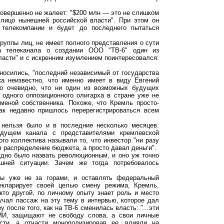
совершенно не жалеет: "$200 млн — это не слишком
лицо нынешней российской власти". При этом он
 телекомпании и будет до последнего пытаться
группы лиц, не имеет полного представления о сути
ва телеканала о создании ООО "ТВ-6" один из
Власти" и с искренним изумлением поинтересовался:
носились, "последний независимый от государства
ка неизвестно, что именно имеет в виду Евгений
но очевидно, что ни один из возможных будущих
 одного оппозиционного олигарха в стране уже не
сменой собственника. Похоже, что Кремль просто-
как недавно пришлось перерегистрироваться всем
, нельзя было и в последние несколько месяцев.
дущем канала с представителями кремлевской
го коллектива называли то, что инвестор "ни разу
в распределение бюджета, а просто давал деньги".
удно было назвать революционным, и оно уж точно
шней ситуации. Зачем же тогда потребовалось
ры уже не за горами, и оставлять федеральный
декларирует своей целью смену режима, Кремль,
кто другой, по личному опыту знает роль и место
учал пассаж на эту тему в интервью, которое дал
после того, как на ТВ-6 сменилась власть: "...эти
МИ, защищают не свободу слова, а свои личные
сти, а отчасти монополизировав ее, влияли на