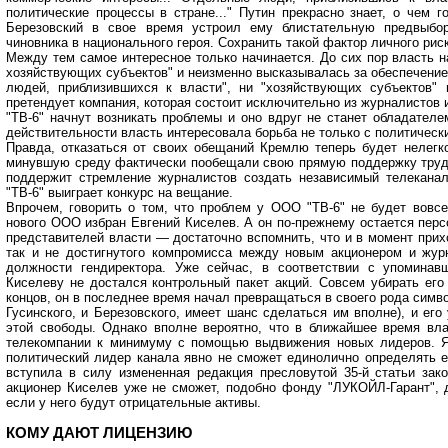
политические процессы в стране..." Путин прекрасно знает, о чем г
Березовский в свое время устроил ему блистательную предвыбо
чиновника в национального героя. Сохранить такой фактор личного риск
Между тем самое интересное только начинается. До сих пор власть 
хозяйствующих субъектов" и неизменно высказывалась за обеспечение
людей, приблизившихся к власти", ни "хозяйствующих субъектов"
претендует компания, которая состоит исключительно из журналистов
"ТВ-6" начнут возникать проблемы и оно вдруг не станет обладателе
действительности власть интересовала борьба не только с политическ
Правда, отказаться от своих обещаний Кремлю теперь будет нелегк
минувшую среду фактически пообещали свою прямую поддержку трудо
поддержит стремление журналистов создать независимый телеканал
"ТВ-6" выиграет конкурс на вещание.
Впрочем, говорить о том, что проблем у ООО "ТВ-6" не будет вовс
нового ООО избран Евгений Киселев. А он по-прежнему остается пе
представителей власти — достаточно вспомнить, что и в момент прих
так и не достигнутого компромисса между новым акционером и жур
должности гендиректора. Уже сейчас, в соответствии с упомина
Киселеву не достался контрольный пакет акций. Совсем убирать его
концов, он в последнее время начал превращаться в своего рода симво
Гусинского, и Березовского, имеет шанс сделаться им вполне), и ег
этой свободы. Однако вполне вероятно, что в ближайшее время вла
телекомпании к минимуму с помощью выдвижения новых лидеров. Я
политический лидер канала явно не сможет единолично определять 
вступила в силу измененная редакция пресловутой 35-й статьи зак
акционер Киселев уже не сможет, подобно фонду "ЛУКОЙЛ-Гарант", 
если у него будут отрицательные активы.
КОМУ ДАЮТ ЛИЦЕНЗИЮ