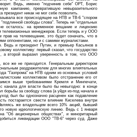
оворит. Ведь, именно "подчинив себе" ОРТ, Борис
рную кампанию, превратившую невыразительного
а президент никак не мог себе позволить.
называла все происходящее на НТВ и ТВ-6 "спором
 "подлинной свободы слова". Теперь ни "отдельных
 не осталось: на временное вещание и лицензию
 и телевизионных менеджеров. Если теперь и у ООО
м прав на телевещание, это будет означать, что в
ими оппонентами, но и с самими журналистами.
о. Ведь и президент Путин, и премьер Касьянов в
вому коллективу: первый сказал, что государство
, а второй выразил уверенность в том, что ООО
е, все же не приходится. Генеральным директором
рсональным раздражителем для многих влиятельных
ода "Газпрома" на НТВ одним из основных условий
налистским коллективом было отстранение его от
вшимся выше требованиями Кремля и Минпечати,
 с канала для власти было бы невыгодно: в конце
л борьбы за свободу слова (а уйдя из-под начала и
о уход был бы однозначно расценен как подавление
сть постарается свести влияние Киселева внутри
вляясь же владельцем всего 10% акций, бывший
его новую идеологическую линию. Ведь с 1 января
она "Об акционерных обществах", и миноритарный
добиться ликвидации ООО "ТВ-6" через суд. Даже