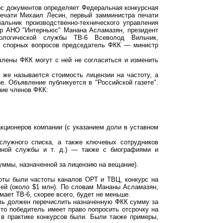
рс документов определяет Федеральная конкурсная
 печати Михаил Лесин, первый замминистра печати
альник производственно-технического управления
ор АНО "Интерньюс" Манана Асламазян, президент
иологической службы ТВ-6 Всеволод Вильчик,
е спорных вопросов председатель ФКК — министр
члены ФКК могут с ней не согласиться и изменить
 же называется стоимость лицензии на частоту, а
е. Объявление публикуется в "Российской газете".
ние членов ФКК:
кционеров компании (с указанием доли в уставном
служного списка, а также ключевых сотрудников
нной службы и т. д.) — также с биографиями и
уммы, назначенной за лицензию на вещание).
оты были частоты каналов ОРТ и ТВЦ, конкурс на
лей (около $1 млн). По словам Мананы Асламазян,
ает ТВ-6, скорее всего, будет не меньше.
ель должен перечислить назначенную ФКК сумму за
 то победитель имеет право попросить отсрочку на
 в практике конкурсов были. Были также примеры,