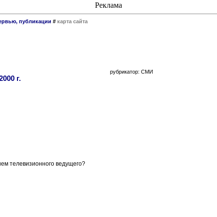
Реклама
тервью, публикации
#
карта сайта
рубрикатор: СМИ
000 г.
ием телевизионного ведущего?