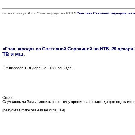
<<< на главную
#
<<< "Глас народа" на НТВ
#
Светлана Светлана: передачи, ин
«Глас народа» со Светланой Сорокиной на НТВ, 29 декаря 2
ТВ и мы.
Е.А.Киселёв, С.Л.Доренко, Н.К.Сванидзе.
Опрос:
Случалось ли Вам изменить свою точку зрения на происходящее под влиян
[результат голосования не оглашён]