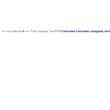
<<< на главную
#
<<< "Глас народа" на НТВ
#
Светлана Светлана: передачи, ин