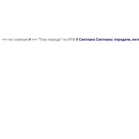
<<< на главную
#
<<< "Глас народа" на НТВ
#
Светлана Светлана: передачи, ин