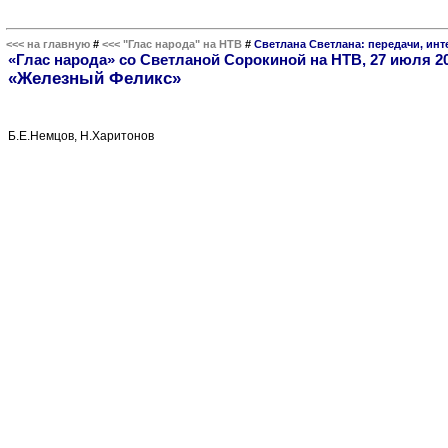
<<< на главную
#
<<< "Глас народа" на НТВ
#
Светлана Светлана: передачи, ин
«Глас народа» со Светланой Сорокиной на НТВ, 27 июля 20
«Железный Феликс»
Б.Е.Немцов, Н.Харитонов