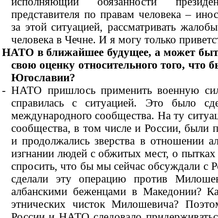
исполняющий обязанности президен
представителя по правам человека – инос
за этой ситуацией, рассматривать жалоб
человека в Чечне. И я могу только приветс
НАТО в ближайшее будущее, а может быт
свою оценку относительного того, что 
Югославии?
- НАТО пришлось применить военную сил
справилась с ситуацией. Это было сд
международного сообщества. На ту ситуац
сообщества, в том числе и России, был
и продолжались зверства в отношении а
изгнании людей с обжитых мест, о пытках 
спросить, что бы мы сейчас обсуждали с Р
сделали эту операцию против Милоше
албанскими беженцами в Македонии? Ка
этнических чисток Милошевича? Поэто
России и НАТО следовало придерживатьс