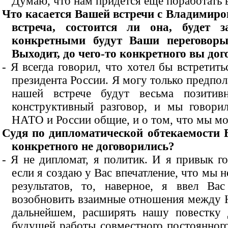
Думаю, что нам придется еще поработать 
Что касается Вашей встречи с Владимиро
встреча, состоится ли она, будет з
конкретными будут Ваши переговор
Выходит, до чего-то конкретного вы до
- Я всегда говорил, что хотел бы встрети
президента России. Я могу только предпол
нашей встрече будут весьма позити
конструктивный разговор, и мы говори
НАТО и России общие, и о том, что мы мо
Судя по дипломатической обтекаемости 
конкретного не договорились?
- Я не дипломат, я политик. И я привык г
если я создаю у Вас впечатление, что мы 
результатов, то, наверное, я ввел В
возобновить взаимные отношения между 
дальнейшем, расширять нашу повестку 
будущей работы совместного постоянног