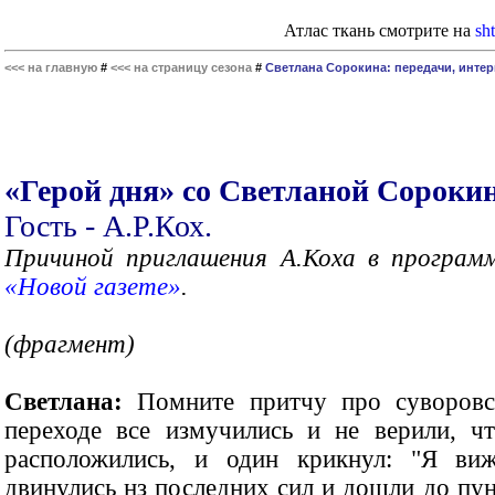
Атлас ткань смотрите на
sht
<<< на главную
#
<<< на страницу сезона
#
Светлана Сорокина: передачи, инте
«Герой дня» со Светланой Сорокино
Гость - А.Р.Кох.
Причиной приглашения А.Коха в програ
«Новой газете»
.
(фрагмент)
Светлана:
Помните притчу про суворовск
переходе все измучились и не верили, чт
расположились, и один крикнул: "Я виж
двинулись нз последних сил и дошли до пунк