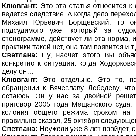
Клювгант:
Это эта статья относится к
ведется следствие. А когда дело перехо
Михаил Юрьевич Борщевский, то о
подсудимого уже, который за судо
стенограмме, действует ли эта норма, и
практики такой нет, она там появится и т.
Светлана:
Ну, насчет этого Вы объяс
конкретно к ситуации, когда Ходорков
делу он…
Клювгант:
Это отдельно. Это то, п
обращении к Вячеславу Лебедеву, что
остаюсь. Он у нас за двойной решет
приговор 2005 года Мещанского суда.
колония общего режима сроком на 8
правильно сказал, 25 октября следующег
Светлана:
Неужели уже 8 лет пройдет, с