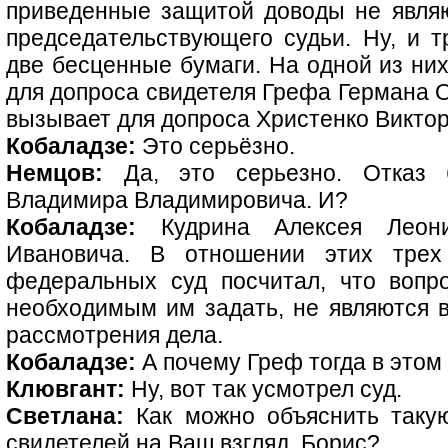
приведенные защитой доводы не явля
председательствующего судьи. Ну, и т
две бесценные бумаги. На одной из них
для допроса свидетеля Грефа Германа О
вызывает для допроса Христенко Викто
Кобаладзе:
Это серьёзно.
Немцов:
Да, это серьезно. Отказ 
Владимира Владимировича. И?
Кобаладзе:
Кудрина Алексея Леони
Ивановича. В отношении этих трех
федеральных суд посчитал, что вопр
необходимым им задать, не являются
рассмотрения дела.
Кобаладзе:
А почему Греф тогда в этом
Клювгант:
Ну, вот так усмотрел суд.
Светлана:
Как можно объяснить такую
свидетелей на Ваш взгляд, Борис?