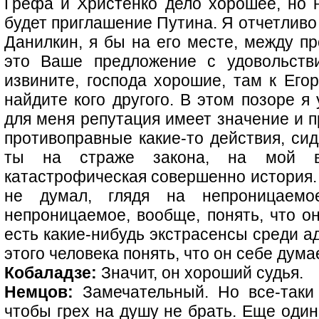
Грефа и Христенко дело хорошее, но 
будет приглашение Путина. Я отчетливо 
Данилкин, я бы на его месте, между про
это Ваше предложение с удовольств
извините, господа хорошие, там к Его
найдите кого другого. В этом позоре я
для меня репутация имеет значение и 
противоправные какие-то действия, сид
ты на страже закона, на мой вз
катастрофическая совершенно история.
не думал, глядя на непроницаем
непроницаемое, вообще, понять, что он
есть какие-нибудь экстрасенсы среди а
этого человека понять, что он себе думае
Кобаладзе:
Значит, он хороший судья.
Немцов:
Замечательный. Но все-таки 
чтобы грех на душу не брать. Еще один