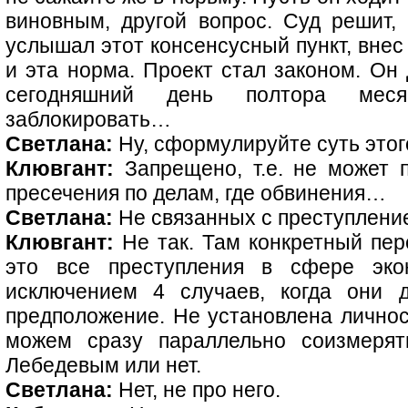
виновным, другой вопрос. Суд решит, 
услышал этот консенсусный пункт, внес 
и эта норма. Проект стал законом. Он д
сегодняшний день полтора мес
заблокировать…
Светлана:
Ну, сформулируйте суть этог
Клювгант:
Запрещено, т.е. не может п
пресечения по делам, где обвинения…
Светлана:
Не связанных с преступлени
Клювгант:
Не так. Там конкретный пер
это все преступления в сфере эко
исключением 4 случаев, когда они д
предположение. Не установлена личност
можем сразу параллельно соизмерят
Лебедевым или нет.
Светлана:
Нет, не про него.