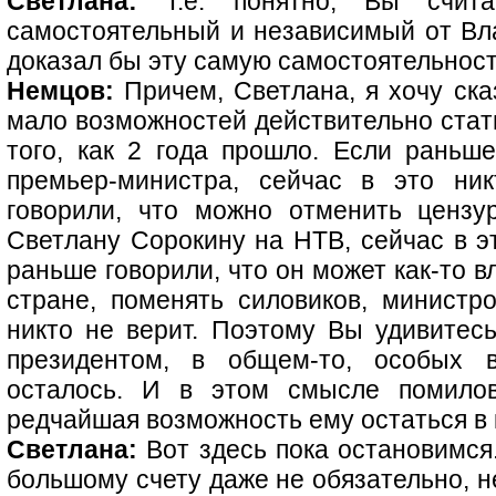
Светлана:
Т.е. понятно, Вы счита
самостоятельный и независимый от В
доказал бы эту самую самостоятельнос
Немцов:
Причем, Светлана, я хочу ска
мало возможностей действительно стат
того, как 2 года прошло. Если рань
премьер-министра, сейчас в это ни
говорили, что можно отменить цензу
Светлану Сорокину на НТВ, сейчас в эт
раньше говорили, что он может как-то в
стране, поменять силовиков, министро
никто не верит. Поэтому Вы удивитесь
президентом, в общем-то, особых 
осталось. И в этом смысле помилов
редчайшая возможность ему остаться в к
Светлана:
Вот здесь пока остановимся.
большому счету даже не обязательно, н