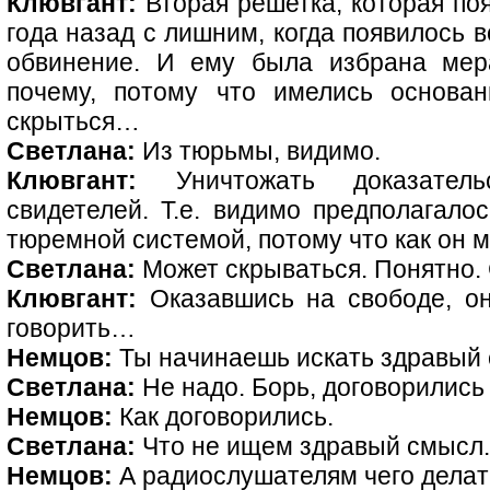
Клювгант:
Вторая решетка, которая поя
года назад с лишним, когда появилось 
обвинение. И ему была избрана мера
почему, потому что имелись основан
скрыться…
Светлана:
Из тюрьмы, видимо.
Клювгант:
Уничтожать доказательс
свидетелей. Т.е. видимо предполагалос
тюремной системой, потому что как он м
Светлана:
Может скрываться. Понятно. 
Клювгант:
Оказавшись на свободе, он
говорить…
Немцов:
Ты начинаешь искать здравый 
Светлана:
Не надо. Борь, договорились
Немцов:
Как договорились.
Светлана:
Что не ищем здравый смысл.
Немцов:
А радиослушателям чего делат