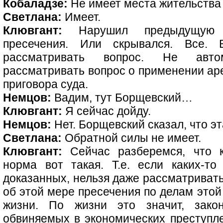
Кобаладзе:
Не имеет места жительства 
Светлана:
Имеет.
Клювгант:
Нарушил предыдущую 
пресечения. Или скрывался. Все.
рассматривать вопрос. Не авто
рассматривать вопрос о применении аре
приговора суда.
Немцов:
Вадим, тут Борщевский…
Клювгант:
Я сейчас дойду.
Немцов:
Нет. Борщевский сказал, что э
Светлана:
Обратной силы не имеет.
Клювгант:
Сейчас разберемся, что к
норма вот такая. Т.е. если каких-то
доказанных, нельзя даже рассматривать
об этой мере пресечения по делам этой 
жизни. По жизни это значит, зако
обвиняемых в экономических преступле