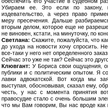
обеспечить его участие в судебном раз
Убираем ее. Это если по закону, 
издевательство, а через право прим
меру пресечения. Дальше разбираемс
вторым делом, которое еще не разреше
не виновен, кстати, на минуточку, по кон
Светлана:
Скажите, пожалуйста, что ка
до ухода на новости хочу спросить. Не
все-таки у него нет определенного зака
Сейчас это уже не так? Сейчас это друг
Клювгант:
У Бориса свои ощущения, он 
публики и с политическим опытом. Я со
лавки адвокатской. Вот когда мы за
выступая, обосновывая, сказал ему, об
честь, у нас с момента принятия во
правосудие стало с очень большим эле
что мы Вам говорим, Вы нас вроде как