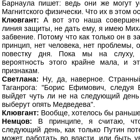
Барнаула пишет: ведь они же могут ус
Магнитского физически. Что их в этом о
Клювгант:
А вот это наша совершенн
линия защиты, не дать ему, я имею Мих
забвение. Потому что как только он в з
принцип, нет человека, нет проблемы, 
повестку дня. Пока мы на слуху, 
вероятность этого крайне мала, и э
признакам.
Светлана:
Ну, да, наверное. Странны
Таганрога: "Борис Ефимович, следуя 
выйдет чуть ли не на следующий день 
выберут опять Медведева".
Клювгант:
Вообще, хотелось бы раньше
Немцов:
В принципе, я считаю, чт
следующий день, как только Путин пот
может работать во власти, или быть у