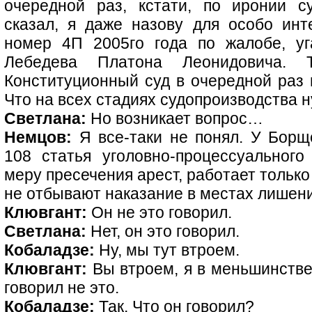
очередной раз, кстати, по иронии с
сказал, я даже назову для особо ин
номер 4П 2005го года по жалобе, уг
Лебедева Платона Леонидовича. 
Конституционный суд в очередной раз в
Что на всех стадиях судопроизводства н
Светлана:
Но возникает вопрос…
Немцов:
Я все-таки не понял. У Борще
108 статья уголовно-процессуального 
меру пресечения арест, работает тольк
не отбывают наказание в местах лишени
Клювгант:
Он не это говорил.
Светлана:
Нет, он это говорил.
Кобаладзе:
Ну, мы тут втроем.
Клювгант:
Вы втроем, я в меньшинстве,
говорил не это.
Кобаладзе:
Так. Что он говорил?