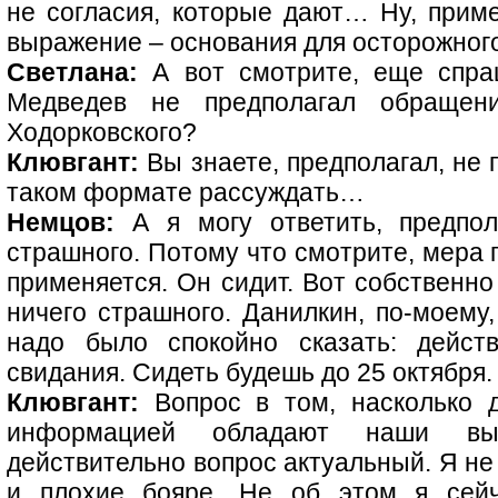
не согласия, которые дают… Ну, при
выражение – основания для осторожног
Светлана:
А вот смотрите, еще спра
Медведев не предполагал обращен
Ходорковского?
Клювгант:
Вы знаете, предполагал, не 
таком формате рассуждать…
Немцов:
А я могу ответить, предпола
страшного. Потому что смотрите, мера 
применяется. Он сидит. Вот собственно
ничего страшного. Данилкин, по-моему,
надо было спокойно сказать: дейст
свидания. Сидеть будешь до 25 октября. 
Клювгант:
Вопрос в том, насколько д
информацией обладают наши выс
действительно вопрос актуальный. Я не 
и плохие бояре. Не об этом я сейч