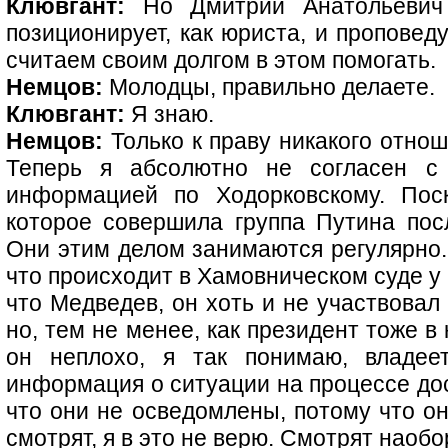
Клювгант:
Но Дмитрий Анатольевич 
позиционирует, как юриста, и проповед
считаем своим долгом в этом помогать.
Немцов:
Молодцы, правильно делаете.
Клювгант:
Я знаю.
Немцов:
Только к праву никакого отнош
Теперь я абсолютно не согласен с
информацией по Ходорковскому. Поск
которое совершила группа Путина посл
Они этим делом занимаются регулярно.
что происходит в Хамовническом суде у
что Медведев, он хоть и не участвовал 
но, тем не менее, как президент тоже в 
он неплохо, я так понимаю, владее
информация о ситуации на процессе дос
что они не осведомлены, потому что о
смотрят, я в это не верю. Смотрят наобо