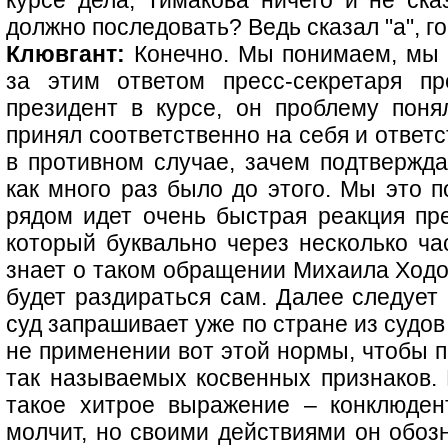
курсе дела, Тимакова ничего и не ска
должно последовать? Ведь сказал "а", го
Клювгант:
Конечно. Мы понимаем, мы х
за этим ответом пресс-секретаря пр
президент в курсе, он проблему понял
принял соответственно на себя и ответс
в противном случае, зачем подтвержда
как много раз было до этого. Мы это 
рядом идет очень быстрая реакция пре
который буквально через несколько час
знает о таком обращении Михаила Ходор
будет раздираться сам. Далее следует
суд запрашивает уже по стране из судо
не применении вот этой нормы, чтобы пр
так называемых косвенных признаков. 
такое хитрое выражение – конклюдент
молчит, но своими действиями он обоз