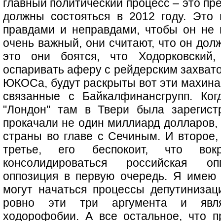
главный политический процесс – это пр
должны состояться в 2012 году. Это
правдами и неправдами, чтобы он не в
очень важный, они считают, что он дол
это они боятся, что Ходорковский,
оспаривать аферу с рейдерским захват
ЮКОСа, будут раскрыты вот эти махина
связанные с Байкалфинансгрупп. Ко
"Лондон" там в Твери была зарегист
прокачали не один миллиард долларов,
страны во главе с Сечиным. И второе, 
третье, его беспокоит, что вок
консолидироваться российская оп
оппозиция в первую очередь. Я имею в
могут начаться процессы депутинизаци
ровно эти три аргумента и явля
ходорофобии. А все остальное, что п