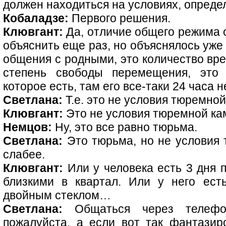
должен находиться на условиях, опреде
Кобаладзе:
Первого решения.
Клювгант:
Да, отличие общего режима 
объяснить еще раз, но объяснялось уже
общения с родными, это количество вре
степень свободы перемещения, это 
которое есть, там его все-таки 24 часа не
Светлана:
Т.е. это не условия тюремной
Клювгант:
Это не условия тюремной ка
Немцов:
Ну, это все равно тюрьма.
Светлана:
Это тюрьма, но не условия 
слабее.
Клювгант:
Или у человека есть 3 дня 
близкими в квартал. Или у него ест
двойным стеклом…
Светлана:
Общаться через телефон
пожалуйста, а если вот так фантазиро