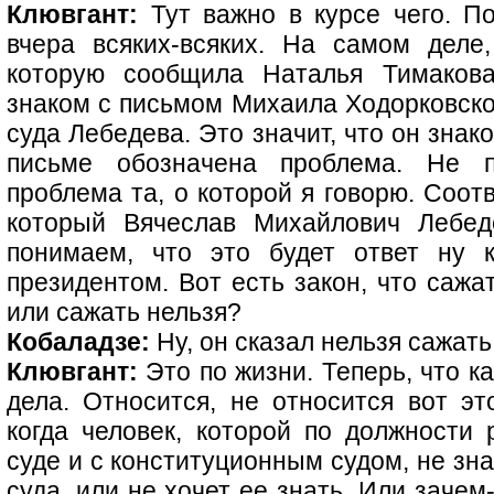
Клювгант:
Тут важно в курсе чего. П
вчера всяких-всяких. На самом деле
которую сообщила Наталья Тимакова
знаком с письмом Михаила Ходорковско
суда Лебедева. Это значит, что он знак
письме обозначена проблема. Не п
проблема та, о которой я говорю. Соот
который Вячеслав Михайлович Лебед
понимаем, что это будет ответ ну 
президентом. Вот есть закон, что сажа
или сажать нельзя?
Кобаладзе:
Ну, он сказал нельзя сажать
Клювгант:
Это по жизни. Теперь, что к
дела. Относится, не относится вот это
когда человек, которой по должности 
суде и с конституционным судом, не зн
суда, или не хочет ее знать. Или зачем