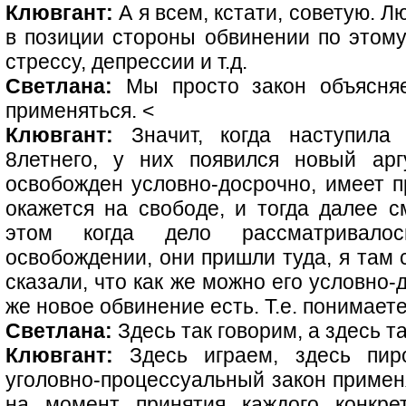
Клювгант:
А я всем, кстати, советую. 
в позиции стороны обвинении по этому 
стрессу, депрессии и т.д.
Светлана:
Мы просто закон объясняе
применяться.
<
Клювгант:
Значит, когда наступила 
8летнего, у них появился новый ар
освобожден условно-досрочно, имеет п
окажется на свободе, и тогда далее с
этом когда дело рассматривалос
освобождении, они пришли туда, я там 
сказали, что как же можно его условно-
же новое обвинение есть. Т.е. понимает
Светлана:
Здесь так говорим, а здесь т
Клювгант:
Здесь играем, здесь пиро
уголовно-процессуальный закон применя
на момент принятия каждого конкре