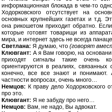
информационная блокада в чем-то одном
Ходорковского отсутствует на осно
основных крупнейших газетах и т.д. Э
она рикошетом приходит обратно. Если
которые готовят товарищи из аппарат
мира, и интернет здесь не всегда панаце
Светлана:
Я думаю, что
(говорят вмес
Клювгант:
А я Вам говорю, на основании
приходят сигналы такие очень к
ориентируются в реалиях, связанных
конечно, все все знают и понимают.
частности вопросах, очень много…
Немцов:
К праву дело Ходорковского о
про это.
Клювгант:
Я не забуду про него…
Немцов:
Вам, не надо, Вы адвокат.