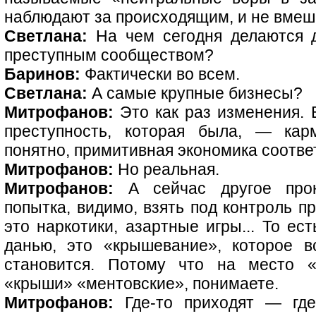
наблюдают за происходящим, и не вмеш
Светлана:
На чем сегодня делаются д
преступным сообществом?
Баринов:
Фактически во всем.
Светлана:
А самые крупные бизнесы?
Митрофанов:
Это как раз изменения. В
преступность, которая была, — кар
понятно, примитивная экономика соответ
Митрофанов:
Но реальная.
Митрофанов:
А сейчас другое прони
попытка, видимо, взять под контроль п
это наркотики, азартные игры... То ес
данью, это «крышевание», которое 
становится. Потому что на место «
«крыши» «ментовские», понимаете.
Митрофанов:
Где-то приходят — где