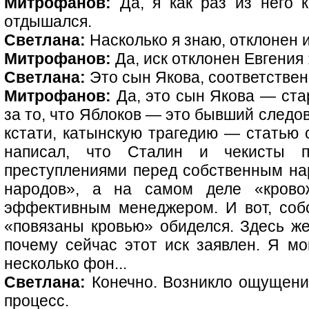
Митрофанов:
Да, я как раз из него 
отдышался.
Светлана:
Насколько я знаю, отклонен и
Митрофанов:
Да, иск отклонен Евгения
Светлана:
Это сын Якова, соответствен
Митрофанов:
Да, это сын Якова — ста
за то, что Яблоков — это бывший следо
кстати, катынскую трагедию — статью о
написал, что Сталин и чекисты п
преступлениями перед собственным на
народов», а на самом деле «крово
эффективным менеджером. И вот, соб
«повязаны кровью» обиделся. Здесь ж
почему сейчас этот иск заявлен. Я мог
несколько фон...
Светлана:
Конечно. Возникло ощущение
процесс.