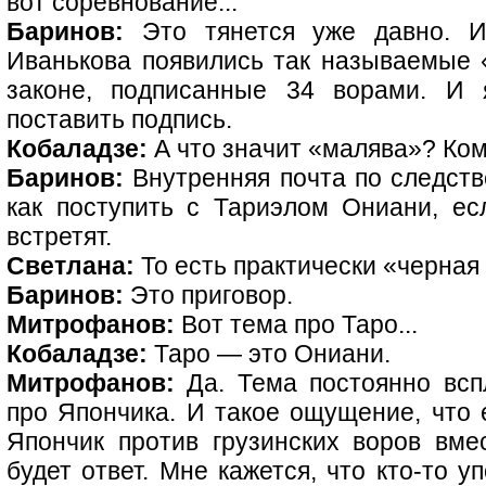
вот соревнование...
Баринов:
Это тянется уже давно. И
Иванькова появились так называемые
законе, подписанные 34 ворами. И 
поставить подпись.
Кобаладзе:
А что значит «малява»? Ком
Баринов:
Внутренняя почта по следст
как поступить с Тариэлом Ониани, есл
встретят.
Светлана:
То есть практически «черная
Баринов:
Это приговор.
Митрофанов:
Вот тема про Таро...
Кобаладзе:
Таро — это Ониани.
Митрофанов:
Да. Тема постоянно всп
про Япончика. И такое ощущение, что 
Япончик против грузинских воров вме
будет ответ. Мне кажется, что кто-то у