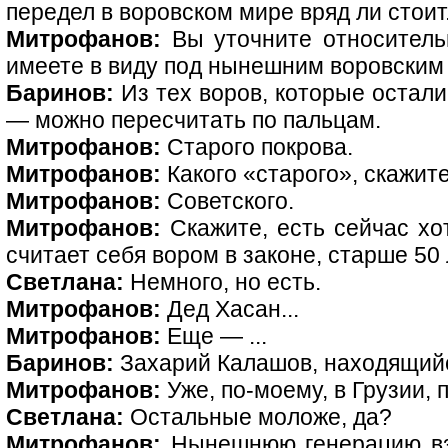
передел в воровском мире вряд ли стоит
Митрофанов:
Вы уточните относитель
имеете в виду под нынешним воровски
Баринов:
Из тех воров, которые осталис
— можно пересчитать по пальцам.
Митрофанов:
Старого покрова.
Митрофанов:
Какого «старого», скажит
Митрофанов:
Советского.
Митрофанов:
Скажите, есть сейчас хот
считает себя вором в законе, старше 50
Светлана:
Немного, но есть.
Митрофанов:
Дед Хасан...
Митрофанов:
Еще — ...
Баринов:
Захарий Калашов, находящийс
Митрофанов:
Уже, по-моему, в Грузии,
Светлана:
Остальные моложе, да?
Митрофанов:
Нынешнюю генерацию взя