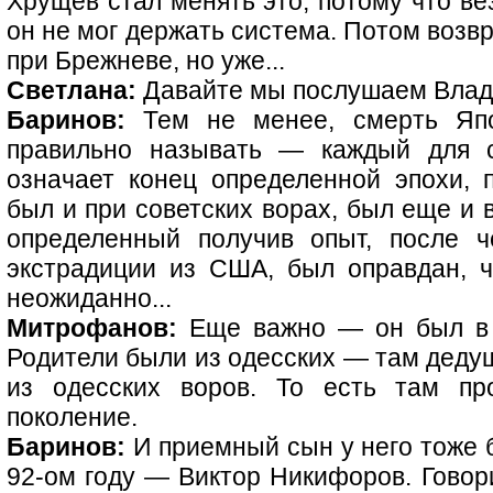
Хрущев стал менять это, потому что ве
он не мог держать система. Потом возв
при Брежневе, но уже...
Светлана:
Давайте мы послушаем Влад
Баринов:
Тем не менее, смерть Япон
правильно называть — каждый для с
означает конец определенной эпохи, п
был и при советских ворах, был еще и 
определенный получив опыт, после ч
экстрадиции из США, был оправдан, ч
неожиданно...
Митрофанов:
Еще важно — он был в н
Родители были из одесских — там дедуш
из одесских воров. То есть там пр
поколение.
Баринов:
И приемный сын у него тоже б
92-ом году — Виктор Никифоров. Говори