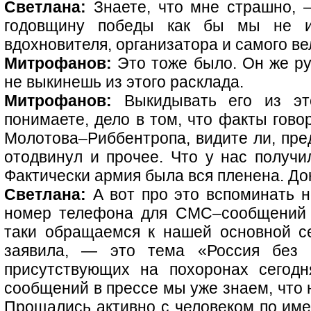
Светлана:
Знаете, что мне страшно, 
годовщину победы как бы мы не и
вдохновителя, организатора и самого ве
Митрофанов:
Это тоже было. Он же ру
не выкинешь из этого расклада.
Митрофанов:
Выкидывать его из это
понимаете, дело в том, что факты говор
Молотова–Риббентропа, видите ли, пред
отодвинул и прочее. Что у нас получил
Фактически армия была вся пленена. До
Светлана:
А вот про это вспоминать н
номер телефона для СМС–сообщений 
таки обращаемся к нашей основной с
заявила, — это тема «Россия без Я
присутствующих на похоронах сегод
сообщений в прессе мы уже знаем, что 
Прощались активно с человеком по име