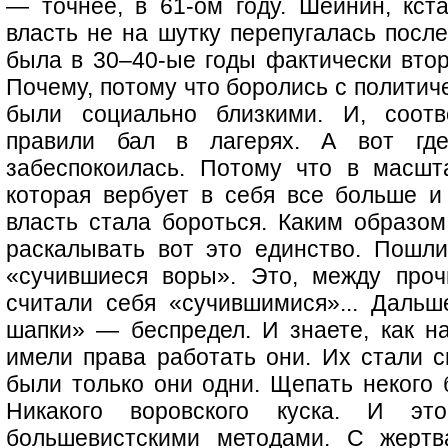
— точнее, в 61-ом году. Шейнин, кста
власть не на шутку перепугалась посл
была в 30–40-ые годы фактически втор
Почему, потому что боролись с политич
были социально близкими. И, соотв
правили бал в лагерях. А вот гд
забеспокоилась. Потому что в масшт
которая вербует в себя все больше и
власть стала бороться. Каким образом
раскалывать вот это единство. Пошл
«сучившиеся воры». Это, между прочи
считали себя «сучившимися»... Дальш
шапки» — беспредел. И знаете, как на
имели права работать они. Их стали с
были только они одни. Щепать некого 
Никакого воровского куска. И э
большевистскими методами. С жертв