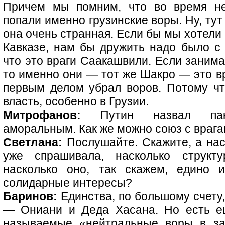
Причем мы помним, что во время не
попали именно грузинские воры. Ну, тут
она очень странная. Если бы мы хотели
Кавказе, нам бы дружить надо было с 
что это враги Саакашвили. Если занима
то именно они — тот же Шакро — это в
первым делом убрал воров. Потому ч
власть, особенно в Грузии.
Митрофанов:
Путин назвал пакт 
аморальным. Как же можно союз с врагам
Светлана:
Послушайте. Скажите, а нас
уже спрашивала, насколько структу
насколько оно, так скажем, едино 
солидарные интересы?
Баринов:
Единства, по большому счету,
— Ониани и Деда Хасана. Но есть е
называемые «нейтральные воры в за