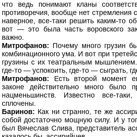
что ведь понимают кланы соответств
противоречия, вообще нет стремления ср
наверное, все-таки решить каким-то об
вот — это была часть воровского за
важно.
Митрофанов:
Почему много грузин б
комбинационного ума. И вот при третей
грузины с их театральным мышлением. 
где-то — успокоить, где-то — сыграть, г
Митрофанов:
Есть второй момент е
законе действительно много было пр
нацменьшинств. Известно все-так
сплочены.
Баринов:
Как ни странно, те же ассир
собой достаточно мощную силу. И у то
был Вячеслав Слива, представитель асс
казалось бы, ассирийцев...