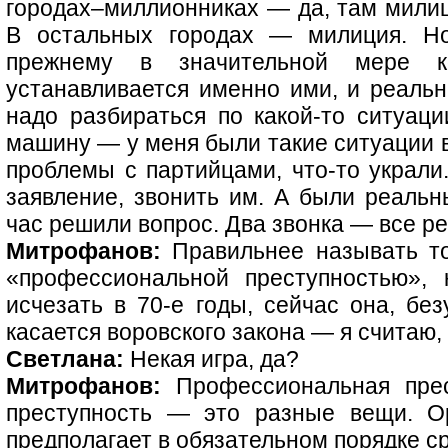
городах–миллионниках — да, там милиц
В остальных городах — милиция. Но
прежнему в значительной мере к
устанавливается именно ими, и реальн
надо разбираться по какой-то ситуаци
машину — у меня были такие ситуации в
проблемы с партийцами, что-то украли
заявление, звонить им. А были реальн
час решили вопрос. Два звонка — все р
Митрофанов:
Правильнее называть то
«профессиональной преступностью», 
исчезать в 70-е годы, сейчас она, без
касается воровского закона — я считаю, 
Светлана:
Некая игра, да?
Митрофанов:
Профессиональная прес
преступность — это разные вещи. Ор
предполагает в обязательном порядке с