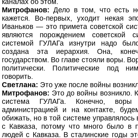
каналах об этом.
Митрофанов:
Дело в том, что есть н
кажется. Во-первых, уходит некая э
Иваньков — это примета советской сис
являются порождением советской 
системой ГУЛАГа изнутри надо было
создана эта иерархия. Она, конечн
государством. Во главе стояли воры. Во
политически. Политические под ни
говорить.
Светлана:
Это уже после войны возник
Митрофанов:
Это до войны возникло. К
система ГУЛАГа. Конечно, воры
администрацией и на контакте, буде
обижать, но в той системе управлялось
с Кавказа, потому что много было в 
людей с Кавказа. В сталинские годы э