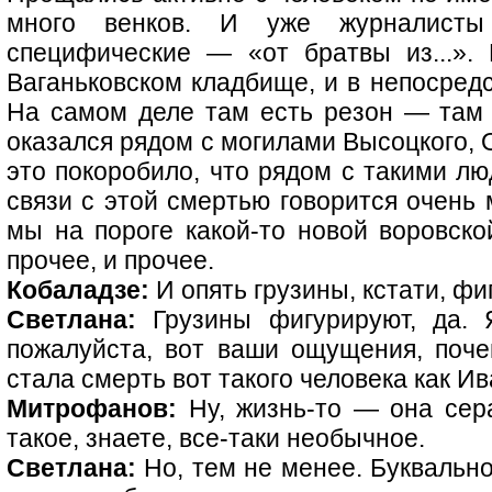
много венков. И уже журналисты
специфические — «от братвы из...».
Ваганьковском кладбище, и в непосредс
На самом деле там есть резон — там 
оказался рядом с могилами Высоцкого, 
это покоробило, что рядом с такими лю
связи с этой смертью говорится очень 
мы на пороге какой-то новой воровско
прочее, и прочее.
Кобаладзе:
И опять грузины, кстати, фи
Светлана:
Грузины фигурируют, да. 
пожалуйста, вот ваши ощущения, поч
стала смерть вот такого человека как И
Митрофанов:
Ну, жизнь-то — она сера
такое, знаете, все-таки необычное.
Светлана:
Но, тем не менее. Буквально