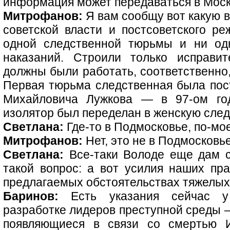
информация может передаваться в Москв
Митрофанов:
Я вам сообщу вот какую в
советской власти и постсоветского р
одной следственной тюрьмы и ни од
наказаний. Строили только исправит
должны были работать, соответственно,
Первая тюрьма следственная была по
Михайловича Лужкова — в 97-ом го
изолятор был переделан в женскую сле
Светлана:
Где-то в Подмосковье, по-мо
Митрофанов:
Нет, это не в Подмосковь
Светлана:
Все-таки Володе еще дам ск
такой вопрос: а вот усилия наших пра
предлагаемых обстоятельствах тяжелых
Баринов:
Есть указания сейчас у
разработке лидеров преступной среды 
появляющиеся в связи со смертью И