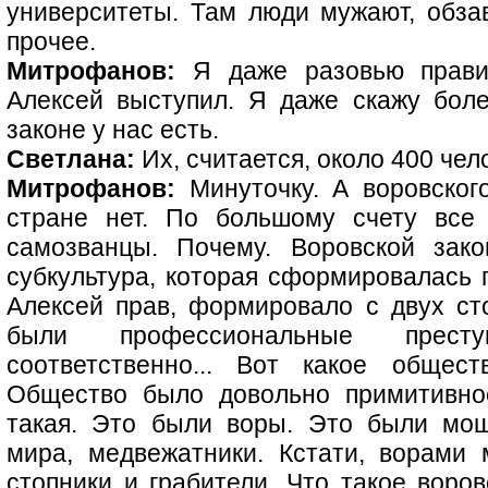
университеты. Там люди мужают, обзав
прочее.
Митрофанов:
Я даже разовью прави
Алексей выступил. Я даже скажу бол
законе у нас есть.
Светлана:
Их, считается, около 400 чел
Митрофанов:
Минуточку. А воровског
стране нет. По большому счету все
самозванцы. Почему. Воровской зак
субкультура, которая сформировалась г
Алексей прав, формировало с двух сто
были профессиональные престу
соответственно... Вот какое общес
Общество было довольно примитивное
такая. Это были воры. Это были мош
мира, медвежатники. Кстати, ворами 
стопники и грабители. Что такое воров