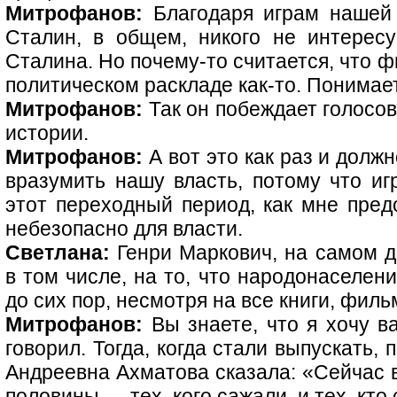
Митрофанов:
Благодаря играм нашей 
Сталин, в общем, никого не интересу
Сталина. Но почему-то считается, что 
политическом раскладе как-то. Понимает
Митрофанов:
Так он побеждает голосов
истории.
Митрофанов:
А вот это как раз и долж
вразумить нашу власть, потому что иг
этот переходный период, как мне пред
небезопасно для власти.
Светлана:
Генри Маркович, на самом д
в том числе, на то, что народонаселен
до сих пор, несмотря на все книги, филь
Митрофанов:
Вы знаете, что я хочу ва
говорил. Тогда, когда стали выпускать,
Андреевна Ахматова сказала: «Сейчас в
половины — тех, кого сажали, и тех, кт