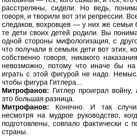
расстреляны, сидели. Но ведь, поним
говоря, и творили вот эти репрессии. Вс
следаков, вохровцев — у них же семьи 
те дети своих детей родили. Вы понима
одной стороны мифологизация, с друго
что получали в семьях дети вот этих, к
собственно говоря, никакого наказани
невозможно, потому что иначе бы на
играть с этой фигурой не надо. Немы
чтобы фигура Гитлера...
Митрофанов:
Гитлер проиграл войну,
это большая разница.
Митрофанов:
Конечно. И так случил
несмотря на мудрое руководство, ко
подготовлены, совпало фактически с п
страны.