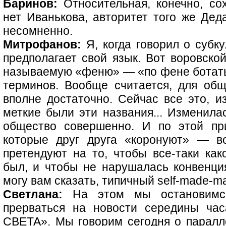
Баринов:
Относительная, конечно, сох
нет Иванькова, авторитет того же Деда
несомненно.
Митрофанов:
Я, когда говорил о субку
предполагает свой язык. Вот воровской
называемую «феню» — «по фене ботать»
терминов. Вообще считается, для об
вполне достаточно. Сейчас все это, и
меткие были эти названия... Изменила
общество совершенно. И по этой пр
которые друг друга «коронуют» — в
претендуют на то, чтобы все-таки как
был, и чтобы не нарушалась конвенция
могу вам сказать, типичный self-made-m
Светлана:
На этом мы остановимся
прерваться на новости середины час
СВЕТА». Мы говорим сегодня о паралле