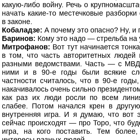
какую-либо войну. Речь о крупномасшта
начать какие-то местечковые разборки
в законе.
Кобаладзе:
А почему это опасно? Ну, и 
Баринов:
Кому это надо — стрельба на
Митрофанов:
Вот тут начинается тонка
в том, что часть авторитетных людей 
разными ведомствами. Часть — с МВ
ними и в 90-е годы были всякие сл
частности считалось, что в 90-е годы
накачивалось очень сильно президенто
как раз их люди росли по всем лин
слабее. Потом начался крен в другую
внутренняя игра. И я думаю, что вот 
сейчас происходят — про Торо, что буд
игра, на кого поставить. Тем боле
интересы разных людей.