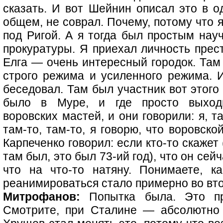
сказать. И вот Шейнин описал это в од
общем, не соврал. Почему, потому что я
под Ригой. А я тогда был простым нау
прокуратуры. Я приехал личность прес
Елга — очень интересный городок. Там
строго режима и усиленного режима. И
беседовал. Там был участник вот этого
было в Муре, и где просто выход
воровских мастей, и они говорили: я, т
там-то, там-то, я говорю, что воровско
Карпеченко говорил: если кто-то скажет (
там был, это был 73-ий год), что он сейч
что на что-то натяну. Понимаете, к
реанимироваться стало примерно во вто
Митрофанов:
Попытка была. Это пр
Смотрите, при Сталине — абсолютно 