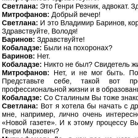
Светлана:
Это Генри Резник, адвокат. З
Митрофанов:
Добрый вечер!
Светлана:
И это Владимир Баринов, кор
Здравствуйте, Володя!
Баринов:
Здравствуйте!
Кобаладзе:
Были на похоронах?
Баринов:
Нет.
Кобаладзе:
Никто не был? Свидетель ж
Митрофанов:
Нет, и не мог быть. По
Представьте себе, такой вот пр
профессиональной жизни и в образован
Кобаладзе:
Со Сталиным Вы тоже знаком
Светлана:
Вот я хотела бы начать с др
мне, например, лично очень интересн
«Новой газете». И к этому процессу В
Генри Маркович?