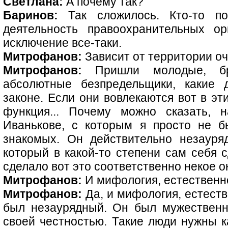
Светлана:
А почему так?
Баринов:
Так сложилось. Кто-то пог
деятельность правоохранительных о
исключение все-таки.
Митрофанов:
Зависит от территории оч
Митрофанов:
Пришли молодые, бр
абсолютные безпредельщики, какие 
законе. Если они вовлекаются вот в эт
функция... Почему можно сказать, 
Иванькове, с которым я просто не 
знакомых. Он действительно незауря
который в какой-то степени сам себя с
сделало вот это соответственно некое о
Митрофанов:
И мифология, естественн
Митрофанов:
Да, и мифология, естеств
был незаурядный. Он был мужественн
своей честностью. Такие люди нужны к