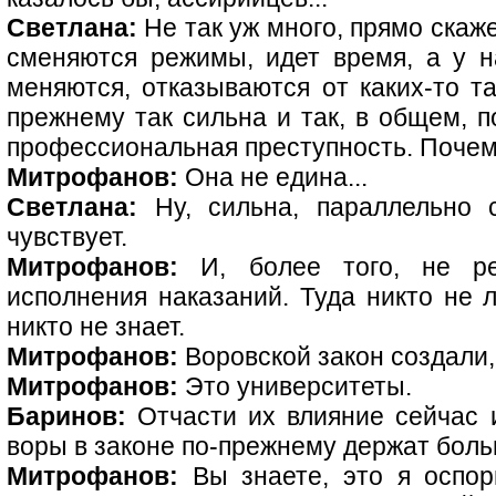
Светлана:
Не так уж много, прямо скаж
сменяются режимы, идет время, а у на
меняются, отказываются от каких-то та
прежнему так сильна и так, в общем, п
профессиональная преступность. Почем
Митрофанов:
Она не едина...
Светлана:
Ну, сильна, параллельно 
чувствует.
Митрофанов:
И, более того, не ре
исполнения наказаний. Туда никто не 
никто не знает.
Митрофанов:
Воровской закон создали,
Митрофанов:
Это университеты.
Баринов:
Отчасти их влияние сейчас и
воры в законе по-прежнему держат боль
Митрофанов:
Вы знаете, это я оспор