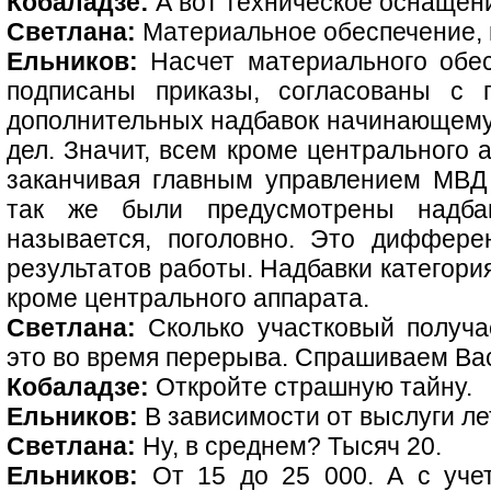
Кобаладзе:
А вот техническое оснащени
Светлана:
Материальное обеспечение, п
Ельников:
Насчет материального обес
подписаны приказы, согласованы с 
дополнительных надбавок начинающему 
дел. Значит, всем кроме центрального 
заканчивая главным управлением МВД
так же были предусмотрены надба
называется, поголовно. Это диффере
результатов работы. Надбавки категори
кроме центрального аппарата.
Светлана:
Сколько участковый получа
это во время перерыва. Спрашиваем Вас
Кобаладзе:
Откройте страшную тайну.
Ельников:
В зависимости от выслуги лет
Светлана:
Ну, в среднем? Тысяч 20.
Ельников:
От 15 до 25 000. А с уче