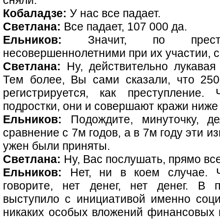
сняли.
Кобаладзе:
У нас все падает.
Светлана:
Все падает, 107 000 да.
Ельников:
Значит, по преступ
несовершеннолетними при их участии, с
Светлана:
Ну, действительно лукавая
Тем более, Вы сами сказали, что 25
регистрируется, как преступление
подростки, они и совершают кражи ниже
Ельников:
Подождите, минуточку, де
сравнение с 7м годов, а в 7м году эти 
ужен были приняты.
Светлана:
Ну, Вас послушать, прямо в
Ельников:
Нет, ни в коем случае. Ч
говорите, нет денег, нет денег. В
выступило с инициативой именно соци
никаких особых вложений финансовых не