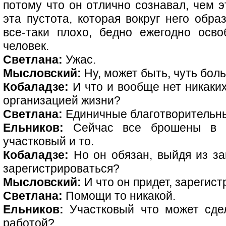
потому что он отлично сознавал, чем э
эта пустота, которая вокруг него образ
все-таки плохо, бедно ежегодно осв
человек.
Светлана:
Ужас.
Мысловский:
Ну, может быть, чуть бол
Кобаладзе:
И что и вообще нет никаки
организацией жизни?
Светлана:
Единичные благотворительны
Ельников:
Сейчас все брошены в ры
участковый и то.
Кобаладзе:
Но он обязан, выйдя из за
зарегистрироваться?
Мысловский:
И что он придет, зарегист
Светлана:
Помощи то никакой.
Ельников:
Участковый что может сдел
работой?