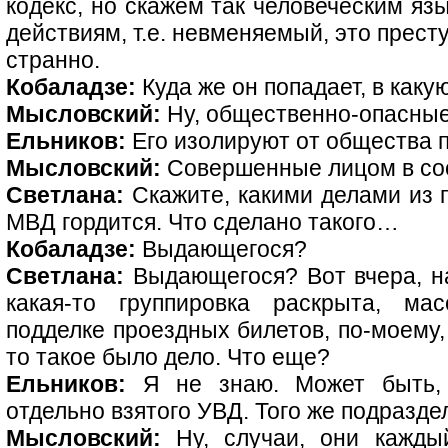
кодекс, но скажем так человеческим яз
действиям, т.е. невменяемый, это прест
странно.
Кобаладзе:
Куда же он попадает, в как
Мысловский:
Ну, общественно-опасны
Ельников:
Его изолируют от общества п
Мысловский:
Совершенные лицом в со
Светлана:
Скажите, какими делами из 
МВД гордится. Что сделано такого…
Кобаладзе:
Выдающегося?
Светлана:
Выдающегося? Вот вчера, н
какая-то группировка раскрыта, м
подделке проездных билетов, по-моему,
то такое было дело. Что еще?
Ельников:
Я не знаю. Может быть, 
отдельно взятого УВД. Того же подразд
Мысловский:
Ну, случаи, они кажды