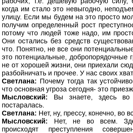
рабочих, т.е. дешевую рабочую силу, 
когда им стало это невыгодно, неподъе
улицу. Если мы будем на это просто мо
получим определенный рост преступнос
потому что людей тоже надо, им просто
Они остались без средств существова
что. Понятно, не все они потенциальны
это потенциальные, добропорядочные г
не от хорошей жизни, они приехали сюда
разбойничать и прочее. У нас своих хват
Светлана:
Почему тогда так устойчиво
что основная угроза сегодня- это приезж
Мысловский:
Вы знаете, здесь во 
постаралась.
Светлана:
Нет, ну, прессу, конечно, во 
Мысловский:
Нет, не во всем. Здес
происходят преступления соверш