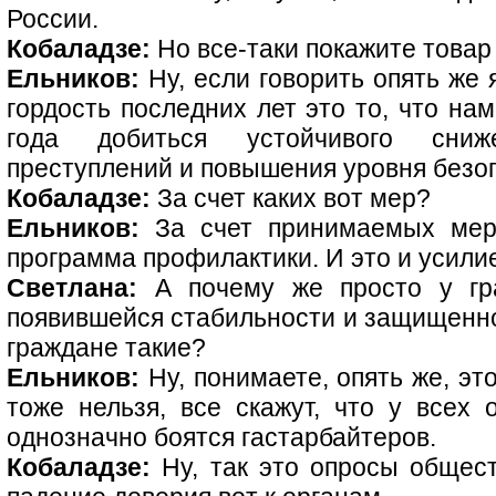
России.
Кобаладзе:
Но все-таки покажите товар
Ельников:
Ну, если говорить опять же
гордость последних лет это то, что на
года добиться устойчивого сниж
преступлений и повышения уровня безо
Кобаладзе:
За счет каких вот мер?
Ельников:
За счет принимаемых мер.
программа профилактики. И это и усил
Светлана:
А почему же просто у гр
появившейся стабильности и защищенно
граждане такие?
Ельников:
Ну, понимаете, опять же, эт
тоже нельзя, все скажут, что у всех 
однозначно боятся гастарбайтеров.
Кобаладзе:
Ну, так это опросы общес