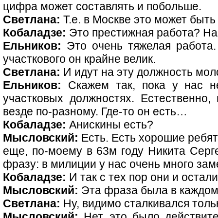
цифра может составлять и побольше.
Светлана:
Т.е. в Москве это может быть
Кобаладзе:
Это престижная работа? На
Ельников:
Это очень тяжелая работа.
участкового он крайне велик.
Светлана:
И идут на эту должность мо
Ельников:
Скажем так, пока у нас не
участковых должностях. Естественно, 
везде по-разному. Где-то он есть…
Кобаладзе:
Анискины есть?
Мысловский:
Есть. Есть хорошие ребята
еще, по-моему в 63м году Никита Серг
фразу: в милиции у нас очень много за
Кобаладзе:
И так с тех пор они и остали
Мысловский:
Эта фраза была в каждом
Светлана:
Ну, видимо сталкивался толь
Мысловский:
Нет, это было действите