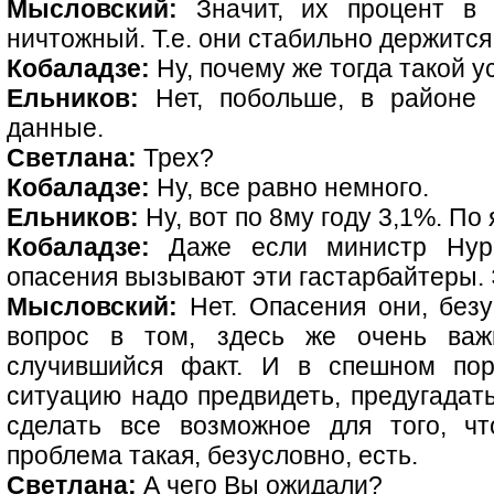
Мысловский:
Значит, их процент в 
ничтожный. Т.е. они стабильно держится
Кобаладзе:
Ну, почему же тогда такой 
Ельников:
Нет, побольше, в районе 
данные.
Светлана:
Трех?
Кобаладзе:
Ну, все равно немного.
Ельников:
Ну, вот по 8му году 3,1%. По 
Кобаладзе:
Даже если министр Нург
опасения вызывают эти гастарбайтеры. Э
Мысловский:
Нет. Опасения они, безу
вопрос в том, здесь же очень важ
случившийся факт. И в спешном пор
ситуацию надо предвидеть, предугадать
сделать все возможное для того, чт
проблема такая, безусловно, есть.
Светлана:
А чего Вы ожидали?