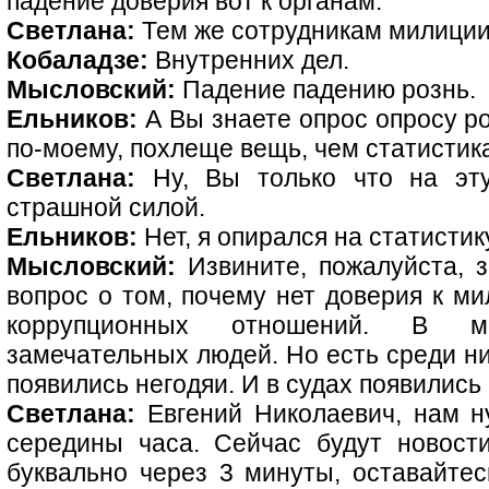
падение доверия вот к органам.
Светлана:
Тем же сотрудникам милиции
Кобаладзе:
Внутренних дел.
Мысловский:
Падение падению рознь.
Ельников:
А Вы знаете опрос опросу ро
по-моему, похлеще вещь, чем статистик
Светлана:
Ну, Вы только что на эту
страшной силой.
Ельников:
Нет, я опирался на статистик
Мысловский:
Извините, пожалуйста, з
вопрос о том, почему нет доверия к ми
коррупционных отношений. В м
замечательных людей. Но есть среди ни
появились негодяи. И в судах появились 
Светлана:
Евгений Николаевич, нам н
середины часа. Сейчас будут новост
буквально через 3 минуты, оставайтес