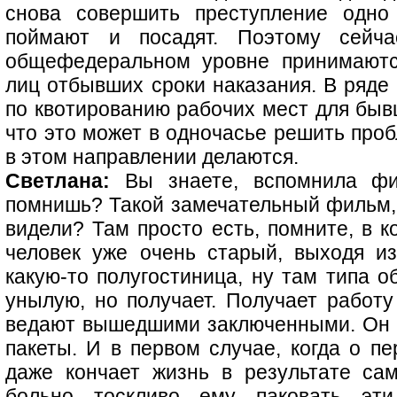
снова совершить преступление одно
поймают и посадят. Поэтому сейч
общефедеральном уровне принимаютс
лиц отбывших сроки наказания. В ряде
по квотированию рабочих мест для быв
что это может в одночасье решить проб
в этом направлении делаются.
Светлана:
Вы знаете, вспомнила фи
помнишь? Такой замечательный фильм, 
видели? Там просто есть, помните, в к
человек уже очень старый, выходя и
какую-то полугостиница, ну там типа 
унылую, но получает. Получает работу
ведают вышедшими заключенными. Он 
пакеты. И в первом случае, когда о пе
даже кончает жизнь в результате са
больно тоскливо ему паковать эт