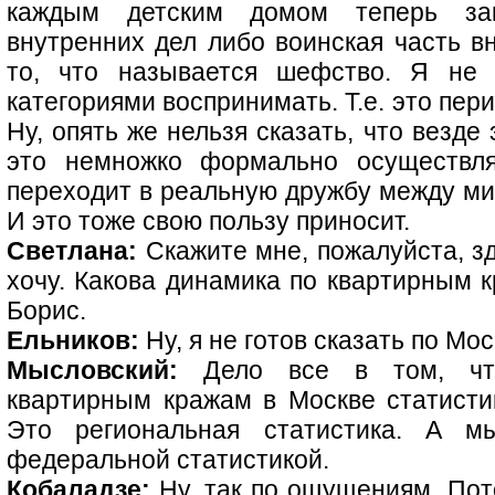
каждым детским домом теперь зак
внутренних дел либо воинская часть в
то, что называется шефство. Я не
категориями воспринимать. Т.е. это пер
Ну, опять же нельзя сказать, что везде 
это немножко формально осуществляе
переходит в реальную дружбу между ми
И это тоже свою пользу приносит.
Светлана:
Скажите мне, пожалуйста, з
хочу. Какова динамика по квартирным 
Борис.
Ельников:
Ну, я не готов сказать по Мос
Мысловский:
Дело все в том, что
квартирным кражам в Москве статистик
Это региональная статистика. А м
федеральной статистикой.
Кобаладзе:
Ну, так по ощущениям. Пото