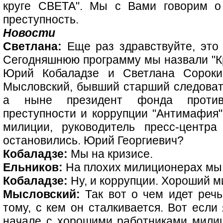
круге СВЕТА". Мы с Вами говорим о 
преступность.
Новости
Светлана:
Еще раз здравствуйте, это 
Сегодняшнюю программу мы назвали "Кр
Юрий Кобаладзе и Светлана Сороки
Мысловский, бывший старший следоват
а ныне президент фонда противо
преступности и коррупции "Антимафия"
милиции, руководитель пресс-цент
остановились. Юрий Георгиевич?
Кобаладзе:
Мы на кризисе.
Ельников:
На плохих милиционерах мы 
Кобаладзе:
Ну, и коррупции. Хороший м
Мысловский:
Так вот о чем идет речь
тому, с кем он сталкивается. Вот если
начале с хорошими работниками милиц