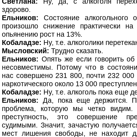
Светлана:
Ну, да, с алкоголя перех
здорово.
Ельников:
Состояние алкогольного о
произошло снижение практически на
опьянению рост на 13%.
Кобаладзе:
Ну, т.е. алкоголики перетек
Мысловский:
Трудно сказать.
Ельников:
Опять же если говорить об
несовместимы. Потому что в состояни
нас совершено 231 800, почти 232 000 
наркотического около 13 000 преступлен
Кобаладзе:
Ну, т.е. алкоголь пока еще д
Ельников:
Да, пока еще держится. П
проблема, которую мы четко видим.
преступность, это совершение пр
судимыми. Значит, зачастую получается
мест лишения свободы, не находит дл