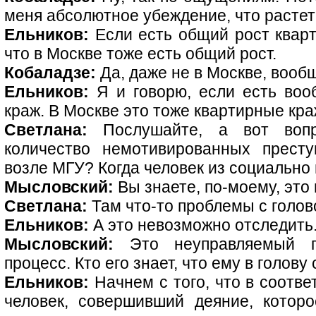
меня абсолютное убеждение, что растет
Ельников:
Если есть общий рост кварт
что в Москве тоже есть общий рост.
Кобаладзе:
Да, даже не в Москве, вооб
Ельников:
Я и говорю, если есть воо
краж. В Москве это тоже квартирные кра
Светлана:
Послушайте, а вот вопр
количество немотивированных престу
возле МГУ? Когда человек из социально 
Мысловский:
Вы знаете, по-моему, это
Светлана:
Там что-то проблемы с голов
Ельников:
А это невозможно отследить
Мысловский:
Это неуправляемый пр
процесс. Кто его знает, что ему в голову 
Ельников:
Начнем с того, что в соотве
человек, совершивший деяние, котор