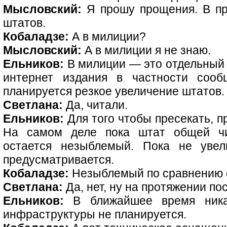
Мысловский:
Я прошу прощения. В пр
штатов.
Кобаладзе:
А в милиции?
Мысловский:
А в милиции я не знаю.
Ельников:
В милиции — это отдельный р
интернет издания в частности сооб
планируется резкое увеличение штатов.
Светлана:
Да, читали.
Ельников:
Для того чтобы пресекать, п
На самом деле пока штат общей чи
остается незыблемый. Пока не увел
предусматривается.
Кобаладзе:
Незыблемый по сравнению с
Светлана:
Да, нет, ну на протяжении по
Ельников:
В ближайшее время ника
инфраструктуры не планируется.