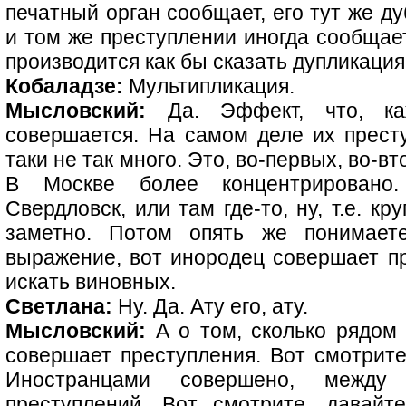
печатный орган сообщает, его тут же ду
и том же преступлении иногда сообщает
производится как бы сказать дупликация
Кобаладзе:
Мультипликация.
Мысловский:
Да. Эффект, что, ка
совершается. На самом деле их прест
таки не так много. Это, во-первых, во-в
В Москве более концентрировано. 
Свердловск, или там где-то, ну, т.е. к
заметно. Потом опять же понимаете
выражение, вот инородец совершает пр
искать виновных.
Светлана:
Ну. Да. Ату его, ату.
Мысловский:
А о том, сколько рядом 
совершает преступления. Вот смотрит
Иностранцами совершено, между
преступлений. Вот смотрите, давайт