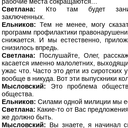
рабочие места сокращаются…
Светлана:
Кто там будет занима
заключенных.
Ельников:
Тем не менее, могу сказат
программ профилактики правонарушений,
снижается. И мы естественно, прило
снизилось впредь.
Светлана:
Послушайте, Олег, расскаж
касается именно малолетних, выходящи
ужас что. Часто это дети из сиротских
вообще в никуда. Вот эти выпускники ко
Мысловский:
Это проблема обществ
общества.
Ельников:
Силами одной милиции мы ес
Светлана:
Какие-то от Вас предложения
же должно быть.
Мысловский:
Вы знаете, я начинал с