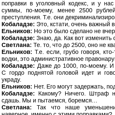
поправки в уголовный кодекс, и у на
суммы, по-моему, менее 2500 рублей
преступления. Т.е. они декриминализир
Кобаладзе:
Это, кстати, очень важный 
Ельников:
Но это было сделано не вчер
Кобаладзе:
Знаю, да. Как вот изменить
Светлана:
Те. то, что до 2500, оно не 
Ельников:
Т.е. если, грубо говоря, кто
водки, это административное правонар
Кобаладзе:
Даже до 1000, по-моему. И
С гордо поднятой головой идет и гов
украду.
Ельников:
Нет. Его могут задержать, п
Кобаладзе:
Какому? Ничего. Штраф н
сдашь. Мы и пытаемся, боремся…
Светлана:
Так что наше уменьшение
наверное, именно с этими поправками?