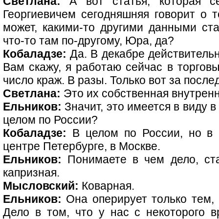
Светлана:
А вот статья, которая с
Георгиевичем сегодняшняя говорит о то
может, какими-то другими данными ста
что-то там по-другому, Юра, да?
Кобаладзе:
Да. В декабре действительн
Вам скажу, я работаю сейчас в торговы
число краж. В разы. Только вот за посл
Светлана:
Это их собственная внутренн
Ельников:
Значит, это имеется в виду в
целом по России?
Кобаладзе:
В целом по России, но в 
центре Петербурге, в Москве.
Ельников:
Понимаете в чем дело, ста
капризная.
Мысловский:
Коварная.
Ельников:
Она оперирует только тем, 
Дело в том, что у нас с некоторого 