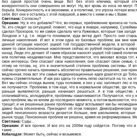
без одной простой очень вещи. Вот без этого ключика, который отк
конкурентность они совершенно не могут. Ну, вот кровь из носа не могут.
борьба. Конкурентность и в экономике, и в политике, это угроза потери вла
себя. Вот они и остались с этой ловушкой, а вместе с ними и мы с Вами.
Светлана:
Согласны?
Орешкин:
Ну, я что добавлю? Что, во-первых, приближение кризиса не толь
Те, кто следит за ситуацией, помнят, что еще в январе, например, Сулейма
сделал Прохоров, то же самое сделала чета Лужковых, которые там загод
Лондоне и т.д. т.е. люди-то понимали, куда ветер дует. Просто они стар
личные накопления. И вот в этом одна из базовых проблем, как мне ка
данной ситуации наносит ущерб той государственной модели, в которой
какие-то свои пенсионные накопления сейчас из рублей перетащить в евр
назад. Люди это делают. И таким образом наносят ущерб той самой политик
или политика неадекватная. Мне представляется, что виноват всегда тот,
свои интересы. Они спасают свои накопления, они спасают свою семью, с
этому не готова, ну, это в значительной степени проблема системы. И в
сейчас срочно начать принимать абсолютно правильные решения, они прине
медленная, пока вот эти самые модернизационные идеи докатятся до Тобол
нужны стремительные. И как раз здесь-то очень легко скатиться на то, на ч
Вот мы сейчас отсюда вынем, туда положим, и оно у нас запляшет лес и го
не получается. Проблема в том еще, что в нормальном обществе, где есть
раньше выявляются, раньше начинают решаться. А в том обществе, во
сплачивайтесь, аплодируйте, проблемы накапливаются. Получается, что у 
цикл проблем, мы их копим до последнего момента, а потом выясняется, что
трещит, и не решенные ранее проблемы вдруг всплывают как бы неожиданно
давно была обозначена. Президент об этом говорил. Демографическая пр
людей пенсионного возраста делается больше, чем школьников, которые 
рынок труда. Пенсионная проблем не решена, армия не реформирована. Ме
Светлана:
Суды…
Орешкин:
И все прочее. И все это на 2009м году сойдется. Потому что и 
такие…
Кобаладзе:
Может быть, сейчас и возьмемся.