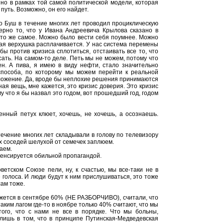
нно в рамках той самой политической модели, которая
путь. Возможно, он его найдет.
то Буш в течение многих лет проводил проциклическую
ерно то, что у Ивана Андреевича Крылова сказано в
но то же самое. Можно было вести себя поумнее. Можно
ная верхушка расплачивается. У нас система перемены
бы против кризиса сплотиться, отстаивать все то, что
ясать. На самом-то деле. Петь мы не можем, потому что
ен. А пива, я имею в виду нефти, стало значительно
способа, по которому мы можем перейти к реальной
оложение. Да, вроде бы неплохие решения принимаются
ая вещь, мне кажется, это кризис доверия. Это кризис
у что я бы назвал это годом, вот прошедший год, годом
ренный петух клюет, хочешь, не хочешь, а осознаешь.
в течение многих лет складывали в голову по телевизору
ех соседей шелухой от семечек заплюем.
таем.
пенсируется обильной пропагандой.
етском Союзе пели, ну, к счастью, мы все-таки не в
 голоса. И люди будут к ним прислушиваться, это тоже
сам тоже.
ажется в сентябре 60% (НЕ РАЗБОРЧИВО), считали, что
аким лагом где-то в ноябре только 40% считают, что мы
ого, что с нами не все в порядке. Что мы больны,
лишь в том, что в принципе Путинская-Медведевская