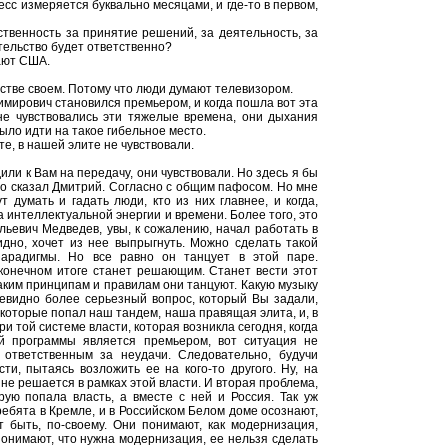
есс измеряется буквально месяцами, и где-то в первом,
ственность за принятие решений, за деятельность, за
ительство будет ответственно?
чают США.
инстве своем. Потому что люди думают телевизором.
имирович становился премьером, и когда пошла вот эта
не чувствовались эти тяжелые времена, они дыхания
было идти на такое гибельное место.
е, в нашей элите не чувствовали.
или к Вам на передачу, они чувствовали. Но здесь я бы
 что сказал Дмитрий. Согласно с общим пафосом. Но мне
 думать и гадать люди, кто из них главнее, и когда,
а интеллектуальной энергии и времени. Более того, это
льевич Медведев, увы, к сожалению, начал работать в
видно, хочет из нее выпрыгнуть. Можно сделать такой
арадигмы. Но все равно он танцует в этой паре.
в конечном итоге станет решающим. Станет вести этот
каким принципам и правилам они танцуют. Какую музыку
чевидно более серьезный вопрос, который Вы задали,
 которые попал наш тандем, наша правящая элита, и, в
и той системе власти, которая возникла сегодня, когда
й программы является премьером, вот ситуация не
 ответственным за неудачи. Следовательно, будучи
ти, пытаясь возложить ее на кого-то другого. Ну, на
не решается в рамках этой власти. И вторая проблема,
рую попала власть, а вместе с ней и Россия. Так уж
ребята в Кремле, и в Российском Белом доме осознают,
 быть, по-своему. Они понимают, как модернизация,
онимают, что нужна модернизация, ее нельзя сделать