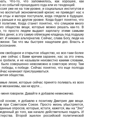
ать. Что-то, что запомнилось, как хорошее, как
о из событий прошедшего года или из тенденций.
Россия уже не на том уровне, и социальных институтов и
атно воспетый экономический кризис не приведет нас к
и отцы и матери поступали, когда глядели в будущее.
 раньше и на другом уровне. Когда будет понятно, что
 политике, Когда станет понятно, что слишком много
ого общества вещи, которые можно решать как-то. В
я, то просто людям выдают зарплату этими самыми
без денег, а эту самую облигацию кладешь под подушку
. И никаких альтернатив. Сейчас, слава Богу, люди на
ь жизни. Так что мы быстрее нащупаем дно. Власть и
 осознание.
всем свободное и открытое общество, но все-таки более
уже сейчас с Вами кричим заранее, нас за это очень
е гробили, и не называли неизвестно какими словами,
о было совершенно невозможно в советскую эпоху. Там
т победы, к победе. Сейчас понятно, что еще полгода
Сейчас начинают прислушиваться.
звития общества.
 самые лихие, которые сейчас принято поливать из всех
ые механизмы, как ни крути…
 меня говорили. Давайте я добавлю немножечко.
ой основе, я добавлю к позитиву Дмитрия две вещи.
м при Советском Союзе. Просто жизнь убыстряется,
анные опросов, которые, кстати, кажется, мы на "Эхо"
еденный до того, как начало действительно падать. И
стерства. Второй эшелон российской политической