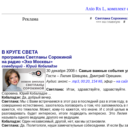
Axio Rx L, комплект с
#
Светлана Сорокина:
<<< на главную
В КРУГЕ СВЕТА
программа Светланы Сорокиной
на радио «Эхо Москвы»
соведущий - Юрий Кобаладзе
30 декабря 2008 г.
Самые важные события ух
Гости – Лилия Шевцова, Дмитрий Орешкин.
Аудио: анонс –
.mp3, 00:20, 154 Кб
, эфир –
на сай
Светлана:
Итак, здравствуйте, здравствуйте
Сорокина. Юрий Кобаладзе ...
Кобаладзе:
Да, добрый вечер.
Светлана:
Мы с Вами встречаемся в этот раз в последний раз в этом году, в
совершенно естественно, захотелось поговорить о том, что запомнилось в 
кажется, что тяжелом. Может, кому-то кажется, что иначе. И с этой цель
разговаривать будет интересно, итоги подводить интересно. Это Лили
называть одного ведущим, другого не ведущим.
Кобаладзе:
Один независимый, другой, нет, как мы установили.
Светлана:
Да. Политологи, наши замечательные собеседники. И если Вы за