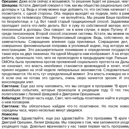
Орешкин:
Даже если сейчас и возьмемся, то решение будет не раньше, чем ч
Шевцова:
Кстати, Дмитрий говорил о том, как мы общество рационально себ
доллары и т.д. Ведь к этому можно еще добавить то, что система начинает 
посмотрите, с одной стороны. Оба лидера выходят на подиум, либо в рам
лидеров по телевизору. Обещает - не волнуйтесь. Мы решим Ваши пробле
по безработице, и т.д. Вот такой старый традиционный способ. Задавлив
пропадает охота что-либо делать. Вот я сужу по собственной матери, ко
пенсионный в доллары. Она говорит: ни в коем случае, я верю Путину. И 
среди пенсионеров. Второй способ спасения системы. Кстати, мы можем ока
способа. Спасения системы. Репрессивный синдром. Ведь, собственно, в
замечательны. Совращение влияния суда присяжных. Сокращение дел,
совершенно феноменальная поправка в уголовный кодекс, под которую мог
иностранцами. Это расширительное понимание и определение государств
такая игра на двух пианинах. На одной Моцарта нам изображают. А на второй
ребята, произошло того, чего не происходило в предыдущем годе. Раньше 
ОМОНа была проявлена против проявлений социального протеста на Дальнем
не означает, что власть неизбежно становится кровожадной и хочет, чт
принял недавно на этой неделе либеральных экономистов. Следовательно, 
продолжается. Но есть тут определенный момент. Эта власть очевидно не 
А если она не готова это сделать, очень скоро начнется эрозия. И это
консолидации элит.
Светлана:
Еще раз хочу напомнить, что мы сегодня в программе "В круге
важнейших событиях, которые произошли в уходящем году. О тех тен
политологами с Лилией Шевцовой и Дмитрием Орешкиным.
Кобаладзе:
Вторую часть надо, Свет, чего-нибудь позитивное найти в ухо
о нем поговорим.
Светлана:
Мы обязательно найдем что-то позитивное. Но после новост
середины часа, через несколько минут увидимся.
Новости
Светлана:
Здравствуйте, еще раз здравствуйте. Это программа "В круге
Дмитрий Орешкин, Лилия Шевцова. Мы говорим о том, чем запомнился уход
уходящего года. Довольно мрачновато у нас такая первая часть программ