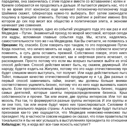
парадигма, она закончилась с этим годом и вместе со вставанием с колен и т
Кремле собираются ее продолжать и дальше. И пытаются уверить нас, что пу
то же время этот консенсус еще начинает потихонечку-потихонечку подв
Шаймиев скажет, губернатора нужно-то выбирать. Вот затем законодате
пошлину в принципе отменить. Потому что рейтинг и рейтинг именно Вл
котором до сих пор висит все общество и политическая элита, и экономик
начинают уже сомнения.
Светлана:
Кстати говоря, одно из событий уходящего года это как раз и и
Медведев – Путин. Знаменитый проход по мокрой мостовой, которая сегодн
эти кадры, вспоминая главные события года. Мы, кстати, надеялис
самостоятельности того же г-на Медведева. Как Вы считаете, не появилось
Орешкин:
Ну, спасибо. Если говорить про тандем, то это порождение Путин
Когда понятно, что ничего менять не надо, и надо как-то соблюсти констит
поменять, а суть дела оставить прежней. Собственно говоря, этого никт
приемник. А когда консенсус исчезает, как и нефтяная рента исчезает, 
расхождения. Просто потому что если мы всерьез пытаемся выйти из это
способ действия. Способ действия может быть, ну, скажем, двумерный. Ил
народу, будете ездить на Жигулях, потому что это надо отечественному пр
будет слишком много выступать, тот получит. Или надо действительно пы
Тойот, повышая качество отечественной продукции ну и т.д. Два разных 
первый способ завинчивать гайки, значит, мы должны больше внима
соответственно ущемлять бизнес, потому что из него надо вынимать нако
крыло. Если противоположный вариант, т.е. поддерживать бизнес, поддер
самых деятелей, которые заняты перераспределением бизнеса. Кр
собственности и прочее. Так или иначе, две группы интересов. Или тот в
мозоль. Раз так, то формируются разные группы интересов. И эти группы и
ли они того, так или иначе будут через них транслироваться. Силовики б
качестве реального лидера страны. А альтернативные люди будут пытатьс
признакам как-то уже ощущается, что Медведев немножко-немножко пыта
президент. Ну, в частности совсем недавно он сказал, что план правительст
тональности я бы не мог услышать в выступлениях президента по отношени
Кобаладзе:
Ну, и когда вот все-таки ясность наступит?