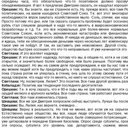
середины часа, что обязательно что-то позитивное должно прозвуч
обнадеживающее. И вот я предлагаю Дмитрию сказать, он нащупал хорошег
Орешкин:
Ну, Вы знаете, как ни странное есть. Ну, прежде всего, все-таки 
политических, на каком находился Советский Союз. Т.е. вот этот многокр
необходимости впрок закупать хозяйственное мыло. Соль, спички, как наш
Просто потому что дно, или так сказать сущность проблемы будет осознана
рубль стал слишком дешевый и надо что-то менять в макроэкономической
безработицы и т.д. Т.е. это все нормальные для более-менее нормальн
Советском Союзе, если есть экономическая катастрофа или финансова
облигациями государственного займа. И никуда не денешься, месяц живешь 
и ждешь, тебе ее обесцененными деньгами через несколько лет компенсируют
такое уже не пойдут. И так, их заставить уже невозможно. Другой стил
общество быстрее осознают, что что-то неправильно. И уже начинается это
Светлана:
И это вселяет надежду.
Орешкин:
И это вселяет надежду, потому что мы, в общем-то, хотя и не со
открытое, и значительно более свободное, чем было раньше. Поэтому мы 
сильно осуждают. Но мы на самом деле предупреждаем, и как бы нас там н
мы можем людей хотя бы предупредить о том, какие угрозы наступают, чт
пока страна рогом не уперлась в стенку, она шла по этому своему пути о
назад говорили, что надо что-то менять, но никто не слушал естественно. 
Светлана:
Ну, посмотрим. Лилия? Это позитив. Все-таки другой уровень ра
Кобаладзе:
Позитив, как тенденция последнего десятилетия.
Орешкин:
Т.е. я хочу сказать, что и 90-е годы мы не зря прожили, вот эти
орудий мелкого и крупного калибра. Все-таки страна, там работают рыночн
Светлана:
Все-таки изменилась страна.
Шевцова:
Все же зря Дмитрия попросили сейчас выступить. Лучше бы после
Орешкин:
Вы, Лилия, нас вернете, очевидно…
Шевцова:
Верну в реальность. Но тем не менее, вот если уж на серьезн
Естественно наше общество, мы все, наши люди обучаются быстрее, че
политический цикл сжимается. А во-вторых, были совершено потрясающие д
уже цитировали в передаче Евгения Киселева. Опрос среди субэлиты, пров
эти опросы, субэлита это уровень зав. департамента, скажем, мини