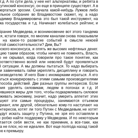
.д. А по сути дела, у нее нет альтернативы, и ребята в
тинский консенсус, он еще в принципе существует. А в
ергаться эрозии. Сначала какой-нибудь Лужков либо
льное собрание во Владивостоке скажет, ну, а надо
адимир Владимировича это был такой инструмент, на
а государства и т.д. Начинает колебаться рейтинг, и
збрание Медведева, и возникновение вот этого тандема
я, кстати говоря, по многим каналам снова показывали
ь на какое-то развитие событий в смысле некоей
 этой самостоятельности? Дим, Вы?
ского консенсуса, и опять же высоких нефтяных денег.
уцию таким образом, чтобы ничего не поменять, Власть
о не скрывал, когда говорили про такое понятие, как
соответственно волей или неволей будут проявляться
й ситуации. А мы должны пытаться. То надо выбирать
и завинчивать гайки укреплять дисциплину и говорить
оизводителю. И него Вам с иномарками играться. А кто
таться конкурировать с этими самыми производителями
способа действий. Две разных группы интересов. Если
ния уделять силовикам, людям в погонах и т.д. И
пившиеся жиры для того, чтобы подкармливать силовое
живать экономику, значит, надо умерить аппетит этих
ышуют эти самые процедуры, занимаются отъемом
ариант, или другой, обязательно кому-то наступают на
нтересов, хотят ли того Путин с Медведевым, не хотят
удут искать защиту у Путина, не зря его оставляли в
я робко найти поддержку у Медведева. И по некоторым
ется себя вести, не как приемник, а все-таки, как
ва не плох, но не идеален. Вот еще полгода назад такой
ю к премьеру.