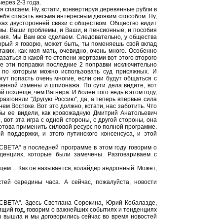
ерез 2-3 года.
я спасаем. Ну, кстати, конвертируя деревянные рубли в
себя спасать весьма интересным двояким способом. Ну,
ках двусторонней связи с обществом. Общество видит
мы. Ваши проблемы, и Ваши, и пенсионные, и пособия
ания. Мы Вам все сделаем. Следовательно, у общества
торый я говорю, может быть, ты поменяешь свой вклад
таких, как моя мать, очевидно, очень много. Особенно
заться в какой-то степени жертвами вот этого второго
се эти поправки последние 2 поправки исключительно
 по которым можно использовать суд присяжных. И
ут попасть очень многие, если они будут общаться с
енной измены и шпионажа. По сути дела видите, вот
 похлеще, чем Вагнера. И более того ведь в этом году,
разгоняли "Другую Россию", да, а теперь впервые сила
 Востоке. Вот это должно, кстати, нас заботить. Что
обы ее видели, как кровожадную Дмитрий Анатольевич
вот эта игра с одной стороны, с другой стороны, она
готова применить силовой ресурс по полной программе.
й поддержки, и этого путинского консенсуса, и этой
 СВЕТА" в последней программе в этом году говорим о
денциях, которые были замечены. Разговариваем с
дящем… Как он называется, колайдер андронный. Может,
ей середины часа. А сейчас, пожалуйста, новости
 СВЕТА". Здесь Светлана Сорокина, Юрий Кобалазде,
ящий год, говорим о важнейших событиях и тенденциях
ы вышла и мы договорились сейчас во время новостей