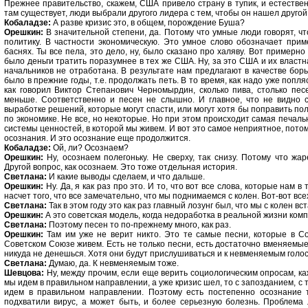
Прежнее правительство, скажем, США привело страну в тупик, и естестве
там существует, люди выбрали другого лидера с тем, чтобы он нашел другой 
Кобаладзе:
А разве кризис это, в общем, порождение Буша?
Орешкин:
В значительной степени, да. Потому что умные люди говорят, ч
политику. В частности экономическую. Это умное слово обозначает прим
баснях. Ты все пела, это дело, ну, было сказано про халяву. Вот пример
было деньги тратить поразумнее в тех же США. Ну, за это США и их власт
начальников не отработана. В результате нам предлагают в качестве борь
было в прежние годы, т.е. продолжать петь. В то время, как надо уже попл
как говорил Виктор Степанович Черномырдин, сколько пива, столько пес
меньше. Соответственно и песен не слышно. И главное, что не видно 
выработке решений, которые могут спасти, или могут хотя бы поправить п
по экономике. Не все, но некоторые. Но при этом происходит самая печальн
системы ценностей, в которой мы живем. И вот это самое неприятное, потом
осознания. И это осознание еще продолжится.
Кобаладзе:
Ой, ли? Осознаем?
Орешкин:
Ну, осознаем полегоньку. Не сверху, так снизу. Потому что жа
Другой вопрос, как осознаем. Это тоже отдельная история.
Светлана:
И какие выводы сделаем, и что дальше.
Орешкин:
Ну. Да, я как раз про это. И то, что вот все слова, которые нам 
насчет того, что все замечательно, что мы поднимаемся с колен. Вот-вот вс
Светлана:
Так в этом году это как раз главный лозунг был, что мы с колен вс
Орешкин:
А это советская модель, когда недоработка в реальной жизни ком
Светлана:
Поэтому песен то по-прежнему много, как раз.
Орешкин:
Там им уже не верит никто. Это те самые песни, которые в Сов
Советском Союзе живем. Есть не только песни, есть достаточно вменяемые
никуда не денешься. Хотя они будут прислушиваться и к невменяемым голо
Светлана:
Думаю, да. К невменяемым тоже.
Шевцова:
Ну, между прочим, если еще верить социологическим опросам, к
мы идем в правильном направлении, а уже кризис шел, то с запозданием, с т
идем в правильном направлении. Поэтому есть постепенно осознание т
подхватили вирус, а может быть, и более серьезную болезнь. Проблема 