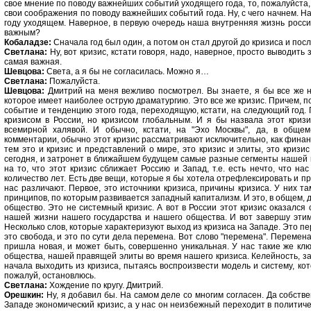
свое мнение по поводу важнейших событий уходящего года, то, пожалуйста
свои соображения по поводу важнейших событий года. Ну, с чего начнем. На
году уходящем. Наверное, в первую очередь наша внутренняя жизнь росси
важным?
Кобаладзе:
Сначала год был один, а потом он стал другой до кризиса и посл
Светлана:
Ну, вот кризис, кстати говоря, надо, наверное, просто выводить 
самая важная.
Шевцова:
Света, а я бы не согласилась. Можно я…
Светлана:
Пожалуйста.
Шевцова:
Дмитрий на меня вежливо посмотрел. Вы знаете, я бы все же на
которое имеет наиболее острую драматургию. Это все же кризис. Причем, по
событие и тенденцию этого года, переходящую, кстати, на следующий год. П
кризисом в России, но кризисом глобальным. И я бы назвала этот криз
всемирной халявой. И обычно, кстати, на "Эхо Москвы", да, в общем
комментарии, обычно этот кризис рассматривают исключительно, как финан
тем это и кризис и представлений о мире, это кризис и элиты, это кризи
сегодня, и затронет в ближайшем будущем самые разные сегменты нашей м
на то, что этот кризис сближает Россию и Запад, т.е. есть нечто, что н
количество лет. Есть две вещи, которые я бы хотела отрефлексировать и пр
нас различают. Первое, это источники кризиса, причины кризиса. У них т
принципов, по которым развивается западный капитализм. И это, в общем,
общество. Это не системный кризис. А вот в России этот кризис оказался
нашей жизни нашего государства и нашего общества. И вот завершу этим
Несколько слов, которые характеризуют выход из кризиса на Западе. Это пе
это свобода, и это по сути дела перемена. Вот слово "перемена". Переме
пришла новая, и может быть, совершенно уникальная. У нас такие же кл
общества, нашей правящей элиты во время нашего кризиса. Келейность, закр
начала выходить из кризиса, пытаясь воспроизвести модель и систему, кот
пожалуй, остановлюсь.
Светлана:
Хождение по кругу. Дмитрий.
Орешкин:
Ну, я добавил бы. На самом деле со многим согласен. Да собстве
Западе экономический кризис, а у нас он неизбежный переходит в политич