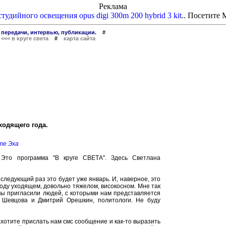
Реклама
тудийного освещения opus digi 300m 200 hybrid 3 kit
.. Посетите
 передачи, интервью, публикации.
#
#
<<< в круге света
#
карта сайта
одящего года.
те Эха
. Это программа "В круге СВЕТА". Здесь Светлана
 следующий раз это будет уже январь. И, наверное, это
году уходящем, довольно тяжелом, високосном. Мне так
ю мы пригласили людей, с которыми нам представляется
я Шевцова и Дмитрий Орешкин, политологи. Не буду
хотите прислать нам смс сообщение и как-то выразить