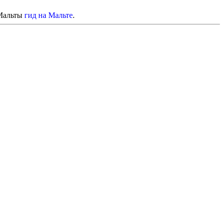
 Мальты
гид на Мальте
.