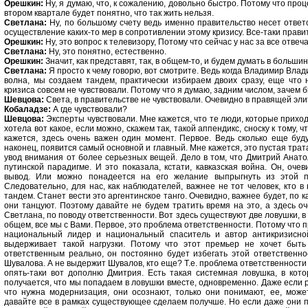
Орешкин:
Ну, я думаю, что, к сожалению, довольно быстро. Потому что проц
втором квартале будет понятно, что так жить нельзя.
Светлана:
Ну, по большому счету ведь именно правительство несет ответ
осуществление каких-то мер в сопротивлении этому кризису. Все-таки прав
Орешкин:
Ну, это вопрос к телевизору, Потому что сейчас у нас за все отве
Светлана:
Ну, это понятно, естественно.
Орешкин:
Значит, как представят, так, в общем-то, и будем думать в больш
Светлана:
Я просто к чему говорю, вот смотрите. Ведь когда Владимир Влад
волна, мы создаем тандем, практически избираем двоих сразу, еще что 
кризиса совсем не чувствовали. Потому что я думаю, задним числом, зачем 
Шевцова:
Света, в правительстве не чувствовали. Очевидно в правящей элит
Кобаладзе:
А где чувствовали?
Шевцова:
Эксперты чувствовали. Мне кажется, что те люди, которые приход
хотела вот какое, если можно, скажем так, такой аппендикс, сноску к тому,
кажется, здесь очень важен один момент. Первое. Ведь сколько еще будут
наконец, появится самый основной и главный. Мне кажется, это пустая трат
увод внимания от более серьезных вещей. Дело в том, что Дмитрий Анато
путинской парадигме. И это показала, кстати, кавказская война. Он, оче
вывод. Или можно понадеется на его желание выпрыгнуть из этой п
Следовательно, для нас, как наблюдателей, важнее не тот человек, кто 
тандем. Станет вести это аргентинское танго. Очевидно, важнее будет, по 
они танцуют. Поэтому давайте не будем тратить время на это, а здесь о
Светлана, по поводу ответственности. Вот здесь существуют две ловушки, в
общем, все мы с Вами. Первое, это проблема ответственности. Потому что пр
национальный лидер и национальный спаситель и автор антикризисно
выдерживает такой нагрузки. Потому что этот премьер не хочет быть
ответственным реально, он постоянно будет избегать этой ответственнос
Шувалова. А не выдержит Шувалов, кто еще? Т.е. проблема ответственности 
опять-таки вот дополню Дмитрия. Есть такая системная ловушка, в кото
получается, что мы попадаем в ловушки вместе, одновременно. Даже если 
что нужна модернизация, они осознают, только они понимают, ее, может
давайте все в рамках существующее сделаем получше. Но если даже они п