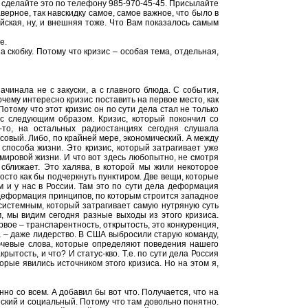
, сделайте это по телефону 985-970-45-45. Присылайте
верное, так навскидку самое, самое важное, что было в
йская, ну, и внешняя тоже. Что Вам показалось самым
е.
за скобку. Потому что кризис – особая тема, отдельная,
чинала не с закуски, а с главного блюда. С события,
чему интересно кризис поставить на первое место, как
отому что этот кризис он по сути дела стал не только
ис следующим образом. Кризис, который покончил со
-то, на остальных радиостанциях сегодня слушала
совый. Либо, по крайней мере, экономический. А между
с способа жизни. Это кризис, который затрагивает уже
ировой жизни. И что вот здесь любопытно, не смотря
ас сближает. Это халява, в которой мы жили некоторое
осто как бы подчеркнуть пунктиром. Две вещи, которые
ам и у нас в России. Там это по сути дела деформация
 деформация принципов, по которым строится западное
 системным, который затрагивает самую нутряную суть
, мы видим сегодня разные выходы из этого кризиса.
рвое – транспарентность, открытость, это конкуренция,
на – даже лидерство. В США выбросили старую команду,
ючевые слова, которые определяют поведения нашего
ытость, и что? И статус-кво. Т.е. по сути дела Россия
орые явились источником этого кризиса. Но на этом я,
нно со всем. А добавил бы вот что. Получается, что на
еский и социальный. Потому что там довольно понятно.