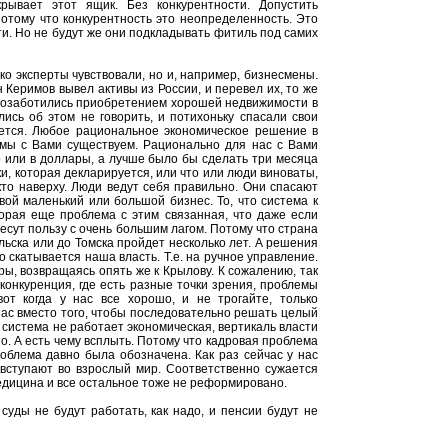
рывает этот ящик. Без конкурентности. Допустить
 Потому что конкурентность это неопределенность. Это
сти. Но не будут же они подкладывать фитиль под самих
ко эксперты чувствовали, но и, например, бизнесмены.
н Керимов вывел активы из России, и перевел их, то же
я озаботились приобретением хорошей недвижимости в
ались об этом не говорить, и потихоньку спасали свои
жется. Любое рациональное экономическое решение в
 мы с Вами существуем. Рационально для нас с Вами
о или в доллары, а лучше было бы сделать три месяца
и, которая декларируется, или что или люди виноваты,
 кто наверху. Люди ведут себя правильно. Они спасают
вой маленький или большой бизнес. То, что система к
торая еще проблема с этим связанная, что даже если
сут пользу с очень большим лагом. Потому что страна
ьска или до Томска пройдет несколько лет. А решения
то скатывается наша власть. Т.е. на ручное управление.
ры, возвращаясь опять же к Крылову. К сожалению, так
 конкуренция, где есть разные точки зрения, проблемы
т когда у нас все хорошо, и не трогайте, только
нас вместо того, чтобы последовательно решать целый
 система не работает экономическая, вертикаль власти
. А есть чему всплыть. Потому что кадровая проблема
облема давно была обозначена. Как раз сейчас у нас
вступают во взрослый мир. Соответственно сужается
дицина и все остальное тоже не реформировано.
суды не будут работать, как надо, и пенсии будут не