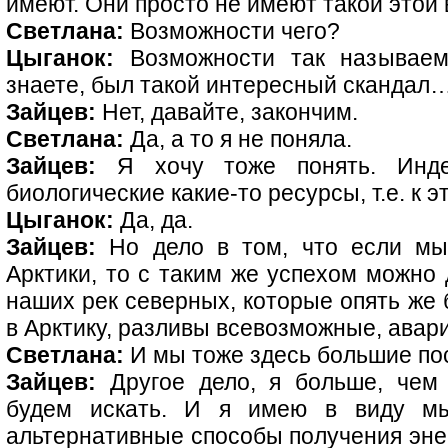
имеют. Они просто не имеют такой этой
Светлана:
Возможности чего?
Цыганок:
Возможности так называемо
знаете, был такой интересный скандал
Зайцев:
Нет, давайте, закончим.
Светлана:
Да, а то я не поняла.
Зайцев:
Я хочу тоже понять. Инде
биологические какие-то ресурсы, т.е. к 
Цыганок:
Да, да.
Зайцев:
Но дело в том, что если мы
Арктики, то с таким же успехом можно 
наших рек северных, которые опять же 
в Арктику, разливы всевозможные, авари
Светлана:
И мы тоже здесь большие по
Зайцев:
Другое дело, я больше, чем 
будем искать. И я имею в виду мы
альтернативные способы получения энер