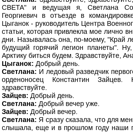
СВЕТА" и ведущая я, Светлана Со
Георгиевич в отъезде в командировк
Цыганок - руководитель Центра Военног
статьи, которая привлекла мое лично в
дни. Называлась она, по-моему, "Край л
будущий горячий легион планеты". Ну,
Арктику биться будем. Здравствуйте, А
Цыганок:
Добрый день.
Светлана:
И ледовый разведчик первого
орденоносец Константин Зайцев. К
здравствуйте.
Зайцев:
Добрый день.
Светлана:
Добрый вечер уже.
Зайцев:
Добрый вечер.
Светлана:
Я сразу сказала, что для мен
слышала, еще и в прошлом году наши 