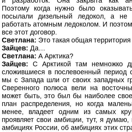
и разработок. Она закрыта как ант
Поэтому когда нужно было оказыват
посылали дизельный ледокол, а не 
работать атомным ледоколом. И поэтом
все этот договор.
Светлана:
Это такая общая территория
Зайцев:
Да…
Светлана:
А Арктика?
Зайцев:
С Арктикой там немножко др
сложившиеся в послевоенный период с
мы с Запада шли от своих западных г
Сверенного полюса вели на восточные
может быть, это был бы наиболее свое
план распределения, но когда малень
менее, владеет одним из самых кру
проявляет свои амбиции, тут, я думаю,
амбициях России, об амбициях этих стр