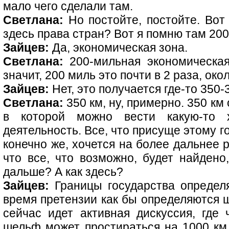
мало чего сделали там.
Светлана:
Но постойте, постойте. Вот
здесь права стран? Вот я помню там 200
Зайцев:
Да, экономическая зона.
Светлана:
200-мильная экономическая
значит, 200 миль это почти в 2 раза, око
Зайцев:
Нет, это получается где-то 350-
Светлана:
350 км, ну, примерно. 350 км 
в которой можно вести какую-то хо
деятельность. Все, что присуще этому г
конечно же, хочется на более дальнее 
что все, что возможно, будет найдено
дальше? А как здесь?
Зайцев:
Границы государства определя
время претензии как бы определяются ш
сейчас идет активная дискуссия, где 
шельф может простираться на 1000 км 