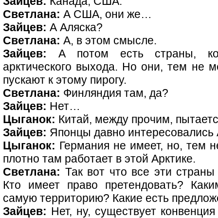
Зайцев:
Канада, США.
Светлана:
А США, они же…
Зайцев:
А Аляска?
Светлана:
А, в этом смысле.
Зайцев:
А потом есть страны, ко
арктического выхода. Но они, тем не м
пускают к этому пирогу.
Светлана:
Финляндия там, да?
Зайцев:
Нет…
Цыганок:
Китай, между прочим, пытаетс
Зайцев:
Японцы давно интересовались 
Цыганок:
Германия не имеет, но, тем н
плотно там работает в этой Арктике.
Светлана:
Так вот что все эти страны
Кто имеет право претендовать? Каки
самую территорию? Какие есть предлож
Зайцев:
Нет, ну, существует конвенция 