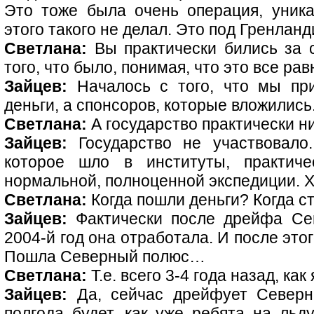
Это тоже была очень операция, уника
этого такого не делал. Это под Гренла
Светлана:
Вы практически бились за 
того, что было, понимая, что это все ра
Зайцев:
Началось с того, что мы при
деньги, а спонсоров, которые вложились
Светлана:
А государство практически ни
Зайцев:
Государство не участвовало.
которое шло в институты, практич
нормальной, полноценной экспедиции. Х
Светлана:
Когда пошли деньги? Когда 
Зайцев:
Фактически после дрейфа Сев
2004-й год она отработала. И после эт
Пошла Северный полюс…
Светлана:
Т.е. всего 3-4 года назад, как
Зайцев:
Да, сейчас дрейфует Северн
полгода будет, как уже ребята на льду