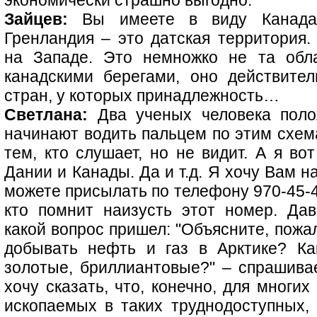
экономически страшно выгодно.
Зайцев:
Вы имеете в виду Канада
Гренландия – это датская территория.
на Западе. Это немножко не та обл
канадскими берегами, оно действите
стран, у которых принадлежность…
Светлана:
Два ученых человека поло
начинают водить пальцем по этим схем
тем, кто слушает, но не видит. А я во
Дании и Канады. Да и т.д. Я хочу Вам 
можете присылать по телефону 970-45-45
кто помнит наизусть этот номер. Дав
какой вопрос пришел: "Объясните, пожа
добывать нефть и газ в Арктике? Ка
золотые, бриллиантовые?" – спрашива
хочу сказать, что, конечно, для мног
ископаемых в таких труднодоступных, 