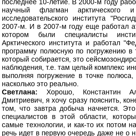
последнее 10-летие. В 2000-м году раб
научный флагман арктического и 
исследовательского института "Росги
2007-м. И в 2007-м году еще работал а
котором были специалисты инсти
Арктического института и работал "Фе
программу полюсную по погружению в т
который собирается, это сейсмозондиро
наблюдения, т.е. там целый комплекс и
выполняя погружение в точке полюса,
насколько это реально.
Светлана:
Хорошо, Константин Ал
Дмитриевич, я хочу сразу пояснить, ко
том, что завтра добыча начнется. Это
специалистов в этой области, котор
самые технологии, и как-то их потом н
речь идет в первую очередь даже не о 