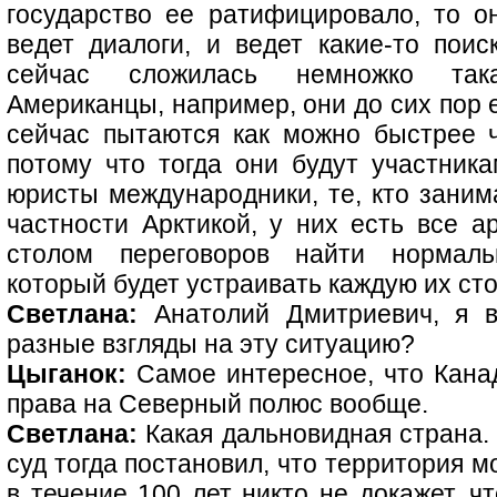
государство ее ратифицировало, то о
ведет диалоги, и ведет какие-то поис
сейчас сложилась немножко така
Американцы, например, они до сих пор 
сейчас пытаются как можно быстрее ч
потому что тогда они будут участника
юристы международники, те, кто заним
частности Арктикой, у них есть все а
столом переговоров найти нормал
который будет устраивать каждую их сто
Светлана:
Анатолий Дмитриевич, я в
разные взгляды на эту ситуацию?
Цыганок:
Самое интересное, что Канад
права на Северный полюс вообще.
Светлана:
Какая дальновидная страна.
суд тогда постановил, что территория м
в течение 100 лет никто не докажет, ч