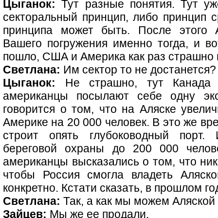
Цыганок:
Тут разные понятия. Тут уж
секторальный принцип, либо принцип с
принципа может быть. После этого А
Вашего погружения именно тогда, и во
пошло, США и Америка как раз страшно в
Светлана:
Им сектор то не достанется?
Цыганок:
Не страшно, тут Канада п
американцы посылают себе одну эк
говорится о том, что на Аляске увелич
Америке на 20 000 человек. В это же вр
строит опять глубоководный порт.
береговой охраны до 200 000 челов
американцы высказались о том, что ник
чтобы Россия смогла владеть Аляско
конкретно. Кстати сказать, в прошлом г
Светлана:
Так, а как мы можем Аляской
Зайцев:
Мы же ее продали.