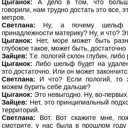
Цыганок:
А дело в том, что больша
говорили, нам трудно достать это все, эт
метров.
Светлана:
Ну, а почему шельф яв
принадлежности материку? Ну, и что? Эт
Цыганок:
Нет, море может быть разн
глубокое такое, может быть, достаточно
Зайцев:
Т.е. пологий склон глубин, либо 
Цыганок:
Либо шельф будет на удалени
это достаточно. Или он может закончитс
Светлана:
И что? Если пологий, то э
можем бурить себе дальше?
Цыганок:
Это невыгодно. Ну, во-первых,
Зайцев:
Нет, это принципиальный подхо
территорий.
Светлана:
Вот. Вот скажите мне, пож
смотрите, у нас была в прошлом году 