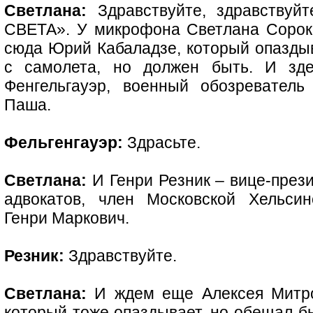
Светлана:
Здравствуйте, здравствуйт
СВЕТА». У микрофона Светлана Сорокин
сюда Юрий Кабаладзе, который опаздыв
с самолета, но должен быть. И зд
Фенгельгауэр, военный обозреватель
Паша.
Фельгенгауэр:
Здрасьте.
Светлана:
И Генри Резник – вице-през
адвокатов, член Московской Хельсин
Генри Маркович.
Резник:
Здравствуйте.
Светлана:
И ждем еще Алексея Митро
который тоже опаздывает, но обещал б