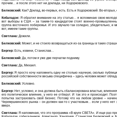
прочим… и после этого нет ни доклада, ни Ходорковского.
Белковский:
Как? Доклад, во-первых, есть. Есть и Ходорковский. Во-вторых
Кобаладзе:
Я обратил внимание на эту статью… я вспоминаю свою молодост
вот выборы в США – за таким-то кандидатом стоят военно-промышленны
группа восточного побережья. И это звучало так солидно, убедительно, и м
вот, имеем такие группы.
Светлана:
Дожили.
Белковский:
Может, и не стоило возвращаться из-за границы в таких стра
Бергер:
Есть, извини, Станислав…
Белковский:
Да, потом я уже две перчатки подниму.
Светлана:
Да, Михаил.
Бергер:
Я просто хочу напомнить одну не столько научную, сколько публици
российской собственности весьма специфична – здесь человек может обла
Белковский:
Условно.
Бергер:
Нет, условно, и она должна быть сбалансирована властью, влияние
его политическое влияние, у него ее отберут. И так это и происходит. Поэ
попытка застраховать свой бизнес. Потому что на любом уровне – начин
Черемушкинского рынка – он должен как-то с участковым… если у него нет э
вверх.
Светлана:
Я напоминаю, что это программа «В круге СВЕТА». И еще раз пр
Кобаладзе собеседников. Александр Хандруев, Станислав Белковский и 