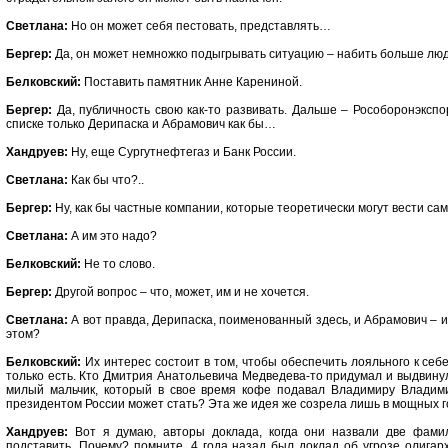
Светлана:
Но он может себя пестовать, представлять…
Бергер:
Да, он может немножко подыгрывать ситуацию – набить больше люд
Белковский:
Поставить памятник Анне Карениной.
Бергер:
Да, публичность свою как-то развивать. Дальше – Рособоронэкспо
списке только Дерипаска и Абрамович как бы…
Хандруев:
Ну, еще Сургутнефтегаз и Банк России.
Светлана:
Как бы что?..
Бергер:
Ну, как бы частные компании, которые теоретически могут вести са
Светлана:
А им это надо?
Белковский:
Не то слово.
Бергер:
Другой вопрос – что, может, им и не хочется.
Светлана:
А вот правда, Дерипаска, поименованный здесь, и Абрамович – и
этом?
Белковский:
Их интерес состоит в том, чтобы обеспечить лояльного к себ
только есть. Кто Дмитрия Анатольевича Медведева-то придумал и выдвинул
милый мальчик, который в свое время кофе подавал Владимиру Владими
президентом России может стать? Эта же идея же созрела лишь в мощных г
Хандруев:
Вот я думаю, авторы доклада, когда они назвали две фами
подставить. Почему? помните, 4 года назад был доклад об угрозе олигар