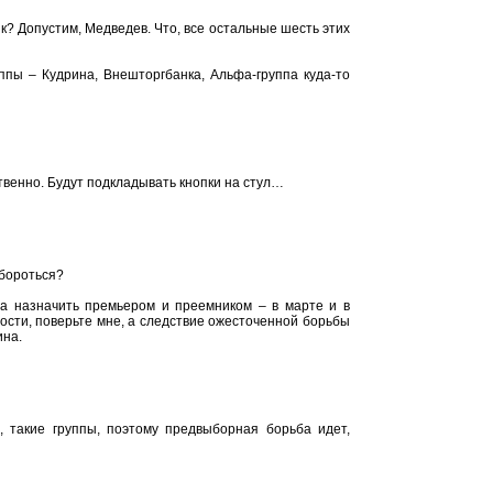
к? Допустим, Медведев. Что, все остальные шесть этих
ппы – Кудрина, Внешторгбанка, Альфа-группа куда-то
твенно. Будут подкладывать кнопки на стул…
 бороться?
 назначить премьером и преемником – в марте и в
ивости, поверьте мне, а следствие ожесточенной борьбы
ина.
 такие группы, поэтому предвыборная борьба идет,