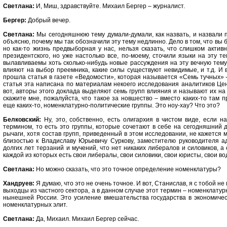
Светлана:
И, Миш, здравствуйте. Михаил Бергер – журналист.
Бергер:
Добрый вечер.
Светлана:
Мы сегодняшнюю тему думали-думали, как назвать, и назвали пр
объясню, почему мы так обозначили эту тему недлинно. Дело в том, что вы б
но как-то жизнь предвыборная у нас, нельзя сказать, что слишком актив
президентского, но уже настолько все, по-моему, сточили языки на эту т
вылавливаемы хоть сколько-нибудь новые рассуждения на эту вечную тему,
влияют на выбор преемника, какие силы существуют невидимые, и т.д. И
прошла статья в газете «Ведомости», которая называется «Семь тучных» -
статья эта написана по материалам некоего исследования аналитиков Цен
вот, авторы этого доклада выделяют семь групп влияния и называют их на
скажите мне, пожалуйста, что такое за новшество – вместо каких-то та
еще каких-то, номенклатурно-политические группы. Это ноу-хау? Что это?
Белковский:
Ну, это, собственно, есть олигархия в чистом виде, если 
термином, то есть это группы, которые сочетают в себе на сегодняшний
рычаги, хотя состав групп, приведенный в этом исследовании, не кажется
близостью к Владиславу Юрьевичу Суркову, заместителю руководителя а
долгих лет терзаний и мучений, что нет никаких либералов и силовиков, а 
каждой из которых есть свои либералы, свои силовики, свои юристы, свои во
Светлана:
Но можно сказать, что это точное определение номенклатуры?
Хандруев:
Я думаю, что это не очень точное. И вот, Станислав, я с тобой не 
выходцы из частного сектора, а в данном случае этот термин – номенклату
нынешней России. Это усиление вмешательства государства в экономичес
номенклатурных элит.
Светлана:
Да, Михаил. Михаил Бергер сейчас.