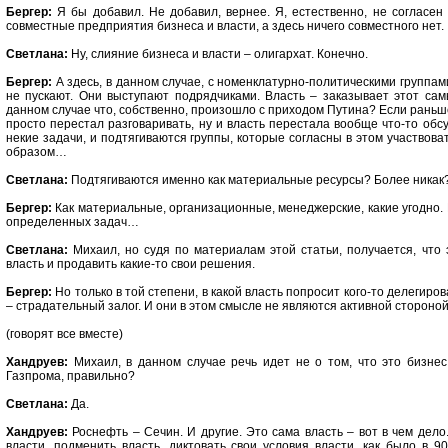
Бергер:
Я бы добавил. Не добавил, вернее. Я, естественно, не согласен
совместные предприятия бизнеса и власти, а здесь ничего совместного нет.
Светлана:
Ну, слияние бизнеса и власти – олигархат. Конечно.
Бергер:
А здесь, в данном случае, с номенклатурно-политическими группами
не пускают. Они выступают подрядчиками. Власть – заказывает этот сам
данном случае что, собственно, произошло с приходом Путина? Если раньш
просто перестал разговаривать, ну и власть перестала вообще что-то обсу
некие задачи, и подтягиваются группы, которые согласны в этом участвоват
образом…
Светлана:
Подтягиваются именно как материальные ресурсы? Более никак
Бергер:
Как материальные, организационные, менеджерские, какие угодно.
определенных задач…
Светлана:
Михаил, но судя по материалам этой статьи, получается, что э
власть и продавить какие-то свои решения.
Бергер:
Но только в той степени, в какой власть попросит кого-то делегиров
– страдательный залог. И они в этом смысле не являются активной стороной
(говорят все вместе)
Хандруев:
Михаил, в данном случае речь идет не о том, что это бизнес 
Газпрома, правильно?
Светлана:
Да.
Хандруев:
Роснефть – Сечин. И другие. Это сама власть – вот в чем дело
власти, подменить власть, диктовать свои условия власти, как было в 90