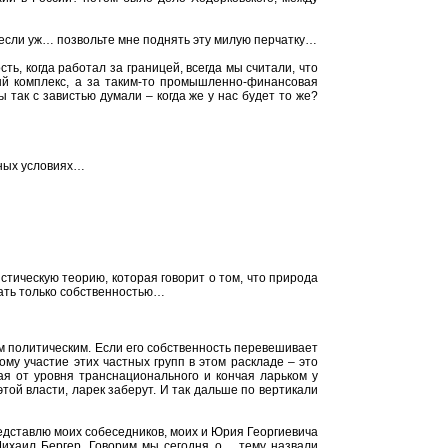
, если уж… позвольте мне поднять эту милую перчатку…
ь, когда работал за границей, всегда мы считали, что
й комплекс, а за таким-то промышленно-финансовая
ы так с завистью думали – когда же у нас будет то же?
шных условиях…
стическую теорию, которая говорит о том, что природа
дать только собственностью…
м политическим. Если его собственность перевешивает
тому участие этих частных групп в этом раскладе – это
ая от уровня транснационального и кончая ларьком у
той власти, ларек заберут. И так дальше по вертикали
едставлю моих собеседников, моих и Юрия Георгиевича
Михаил Бергер. Говорим мы сегодня о… тему назвали