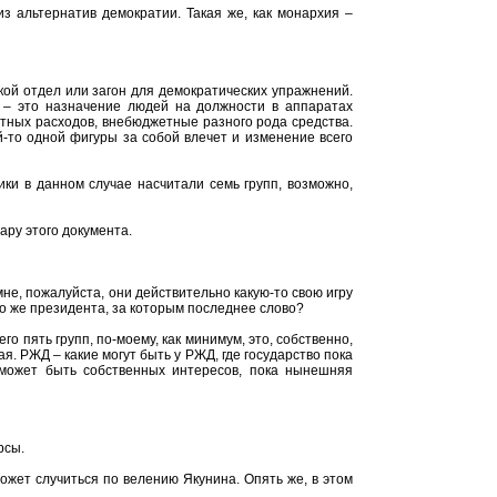
 из альтернатив демократии. Такая же, как монархия –
акой отдел или загон для демократических упражнений.
с – это назначение людей на должности в аппаратах
етных расходов, внебюджетные разного рода средства.
ой-то одной фигуры за собой влечет и изменение всего
тики в данном случае насчитали семь групп, возможно,
ару этого документа.
 мне, пожалуйста, они действительно какую-то свою игру
ого же президента, за которым последнее слово?
го пять групп, по-моему, как минимум, это, собственно,
. РЖД – какие могут быть у РЖД, где государство пока
е может быть собственных интересов, пока нынешняя
рсы.
жет случиться по велению Якунина. Опять же, в этом