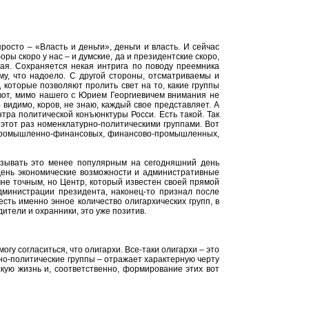
осто – «Власть и деньги», деньги и власть. И сейчас
оры скоро у нас – и думские, да и президентские скоро,
ная. Сохраняется некая интрига по поводу преемника
ему, что надоело. С другой стороны, отсматриваемы и
 которые позволяют пролить свет на то, какие группы
 вот, мимо нашего с Юрием Георгиевичем внимания не
 видимо, коров, не знаю, каждый свое представляет. А
тра политической конъюнктуры Росси. Есть такой. Так
 этот раз номенклатурно-политическими группами. Вот
м промышленно-финансовых, финансово-промышленных,
называть это менее популярным на сегодняшний день
 день экономические возможности и административные
 мне точным, но Центр, который известен своей прямой
дминистрации президента, наконец-то признал после
есть именно энное количество олигархических групп, в
дители и охранники, это уже позитив.
могу согласиться, что олигархи. Все-таки олигархи – это
рно-политические группы – отражает характерную черту
кую жизнь и, соответственно, формирование этих вот