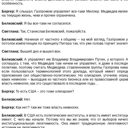
особенность.
Бергер:
Я слышал, Газпромом управляет все-таки Миллер. Медведев являет
на текущую жизнь, чеки и прочее ограничена.
Белковский:
Я бы все-таки не согласился.
Светлана:
Так, Станислав Белковский, пожалуйста.
Белковский:
Начиная от частного к общему – на мой взгляд, Газпромом у
потолок компетенции по принципу Питера так, что уже голова торчит знач
Светлана:
Вышиб дно и вышел вон.
Белковский:
А управляет им Владимир Владимирович Путин, у которого А
соглашусь с тем, что Медведев там ничем не управляет, и даже в послед
политики, поэтому считать Медведева ставленником группы Газпрома никак
если пользоваться терминологией этого доклада, который имеет опре
приложения сил общественно-политических. Но олигархия, уточняю опред
каких немногих – выходцев из частного бизнеса или из православной церкв
власть немногих, как это существовало в последние годы…
Бергер:
То есть США – это тоже олигархия?
Белковский:
Нет.
Бергер:
Как нет? там же тоже власть немногих.
Белковский:
В США есть политические институты, и власть имеет институц
имеет. С чего мы начали. Потому что мы же знаем, что от выборов ничег
институциональную легитимность. Она имеет традиционную легитимност
источник ее легитимности.