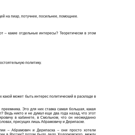
ей на пиар, потучнее, посильнее, помощнее.
рт – какие отдельные интересы? Теоретически в этом
мостоятельную политику.
х какой может быть интерес политический в раскладе в
е преемника. Это для них ставка самая большая, какая
? Ведь никто и не думал еще два года назад, что этот
ровичу в кабинете, в Смольном, что он неожиданно
оловах, присущих лишь Абрамовичу и Дерипаске.
лии – Абрамович и Дерипаска – они просто хотели
хии в России? потом было дело Ходорковского, между