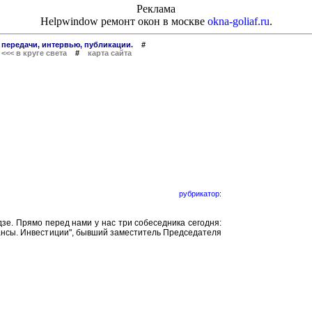
Реклама
Helpwindow ремонт окон в москве
okna-goliaf.ru
.
 передачи, интервью, публикации.
#
#
<<< в круге света
#
карта сайта
рубрикатор
:
е. Прямо перед нами у нас три собеседника сегодня:
нансы. Инвестиции", бывший заместитель Председателя