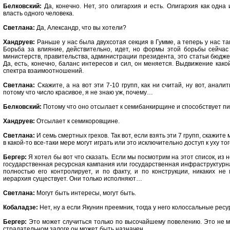
Белковский:
Да, конечно. Нет, это олигархия и есть. Олигархия как одна
власть одного человека.
Светлана:
Да, Александр, что вы хотели?
Хандруев:
Раньше у нас была двухсотая секция в Гумме, а теперь у нас т
Борьба за влияние, действительно, идет, но формы этой борьбы сейча
министерств, правительства, администрации президента, это статьи бюдж
Да, есть, конечно, баланс интересов и сил, он меняется. Выдвижение как
спектра взаимоотношений.
Светлана:
Скажите, а на вот эти 7-10 групп, как ни считай, ну вот, анали
потому что число красивое, я не знаю уж, почему…
Белковский:
Потому что оно отсылает к семибанкирщине и способствует пи
Хандруев:
Отсылает к семикоровщине.
Светлана:
И семь смертных грехов. Так вот, если взять эти 7 групп, скажите
в какой-то все-таки мере могут играть или это исключительно доступ к уху т
Бергер:
Я хотел бы вот что сказать. Если мы посмотрим на этот список, из не
государственная ресурсная кампания или государственная инфраструктурная
полностью его контролирует, и по факту, и по конструкции, никаких н
иерархия существует. Они только исполняют…
Светлана:
Могут быть интересы, могут быть.
Кобаладзе:
Нет, ну а если Якунин преемник, тогда у него колоссальные ресу
Бергер:
Это может случиться только по высочайшему повелению. Это не мо
страдательном залоге он может быть назначен.