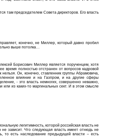
ся там председателем Совета директоров. Его власть
правляет, конечно, не Миллер, который давно пробил
ительно выше потолка…
лексей Борисович Миллер является порученцем, хотя
нее время полностью отстранен от вопросов кадровой
 нельзя. Он, конечно, ставленник группы Абрамовича,
деленное влияние и на Газпром, и на другие сферы
еление, - это власть немногих, совершенно неважно,
и или из каких-то маргинальных сект. И в этом смысле
иональную легитимность, которой российская власть не
о не зависит. Что следующая власть имеет отнюдь не
ь, то есть наследование предыдущей власти – есть