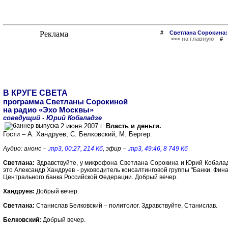
#
Светлана Сорокина:
<<< на главную
В КРУГЕ СВЕТА
программа Светланы Сорокиной
на радио «Эхо Москвы»
соведущий - Юрий Кобаладзе
2 июня 2007 г.
Власть и деньги.
Гости – А. Хандруев, С. Белковский, М. Бергер.
Аудио: анонс –
.mp3, 00:27, 214 Кб
, эфир –
.mp3, 49:46, 8 749 Кб
Светлана:
Здравствуйте, у микрофона Светлана Сорокина и Юрий Кобаладз
это Александр Хандруев - руководитель консалтинговой группы "Банки. Фи
Центрального банка Российской Федерации. Добрый вечер.
Хандруев:
Добрый вечер.
Светлана:
Станислав Белковский – политолог. Здравствуйте, Станислав.
Белковский:
Добрый вечер.