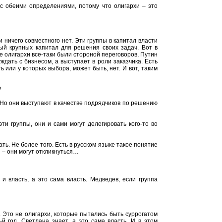
 с обеими определениями, потому что олигархи – это
 ничего совместного нет. Эти группы в капитал власти
ый крупных капитал для решения своих задач. Вот в
е олигархи все-таки были стороной переговоров, Путин
ждать с бизнесом, а выступает в роли заказчика. Есть
ь или у которых выбора, может быть, нет. И вот, таким
?
 Но они выступают в качестве подрядчиков по решению
ти группы, они и сами могут делегировать кого-то во
ать. Не более того. Есть в русском языке такое понятие
 – они могут откликнуться…
и власть, а это сама власть. Медведев, если группа
. Это не олигархи, которые пытались быть суррогатом
-й год, Светлана знает, а это сама власть. И в этом