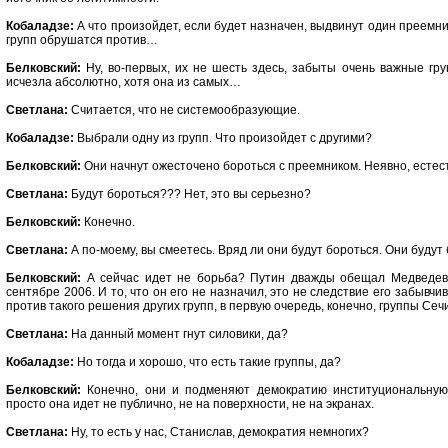
Кобаладзе:
А что произойдет, если будет назначен, выдвинут один преемни
групп обрушатся против…
Белковский:
Ну, во-первых, их не шесть здесь, забыты очень важные гру
исчезла абсолютно, хотя она из самых…
Светлана:
Считается, что не системообразующие.
Кобаладзе:
Выбрали одну из групп. Что произойдет с другими?
Белковский:
Они начнут ожесточено бороться с преемником. Неявно, естес
Светлана:
Будут бороться??? Нет, это вы серьезно?
Белковский:
Конечно.
Светлана:
А по-моему, вы смеетесь. Вряд ли они будут бороться. Они будут
Белковский:
А сейчас идет не борьба? Путин дважды обещал Медведева
сентябре 2006. И то, что он его не назначил, это не следствие его забывч
против такого решения других групп, в первую очередь, конечно, группы Сеч
Светлана:
На данный момент гнут силовики, да?
Кобаладзе:
Но тогда и хорошо, что есть такие группы, да?
Белковский:
Конечно, они и подменяют демократию институциональную,
просто она идет не публично, не на поверхности, не на экранах.
Светлана:
Ну, то есть у нас, Станислав, демократия немногих?