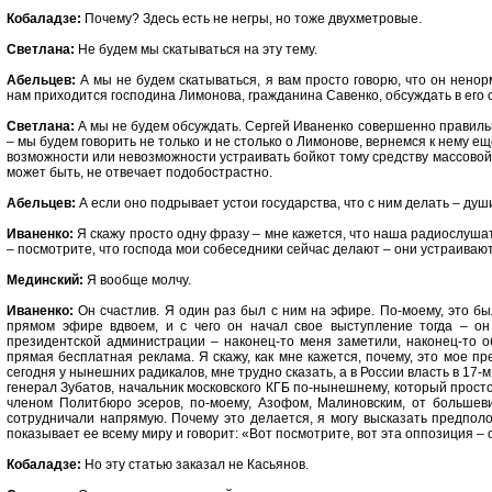
Кобаладзе:
Почему? Здесь есть не негры, но тоже двухметровые.
Светлана:
Не будем мы скатываться на эту тему.
Абельцев:
А мы не будем скатываться, я вам просто говорю, что он ненор
нам приходится господина Лимонова, гражданина Савенко, обсуждать в его о
Светлана:
А мы не будем обсуждать. Сергей Иваненко совершенно правиль
– мы будем говорить не только и не столько о Лимонове, вернемся к нему ещ
возможности или невозможности устраивать бойкот тому средству массовой 
может быть, не отвечает подобострастно.
Абельцев:
А если оно подрывает устои государства, что с ним делать – душ
Иваненко:
Я скажу просто одну фразу – мне кажется, что наша радиослушат
– посмотрите, что господа мои собеседники сейчас делают – они устраиваю
Мединский:
Я вообще молчу.
Иваненко:
Он счастлив. Я один раз был с ним на эфире. По-моему, это бы
прямом эфире вдвоем, и с чего он начал свое выступление тогда – он
президентской администрации – наконец-то меня заметили, наконец-то обо
прямая бесплатная реклама. Я скажу, как мне кажется, почему, это мое п
сегодня у нынешних радикалов, мне трудно сказать, а в России власть в 17-
генерал Зубатов, начальник московского КГБ по-нынешнему, который прост
членом Политбюро эсеров, по-моему, Азофом, Малиновским, от большеви
сотрудничали напрямую. Почему это делается, я могу высказать предпол
показывает ее всему миру и говорит: «Вот посмотрите, вот эта оппозиция 
Кобаладзе:
Но эту статью заказал не Касьянов.