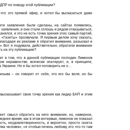
ДПР по поводу этой публикации?
что это прямой эфир, и хотел бы высказаться даже
эти заявления были сделаны, на сайтах появились,
заявления, и они стали сплошь и рядом отказываться,
занялся, и это не есть точка зрения этих самый партий,
е «Газеты» прозвучали. Я первым делом хочу сказать,
лагодаря их рекламе я обратил внимание, разыскал и
с». Вот я подумала, действительно, обратили внимание
ть на эту публикацию?
т в том, что в данной публикации господин Лимонов
м неравенстве, всячески эпатирует, и, в принципе,
а Украине. Но я бы хотел поговорить не о…
ризыва – он говорит от себя, что его бы воля, он бы
высказывает свою точку зрения как лидер БНП и этим
еет смысл обратить на него внимание, но, наверное,
следнее время, как в этом интервью, лимонов не показал
ость, неудовлетворенность, и вероятно, просто газета
олка человек», «я отобью печень любому, кто что-то там