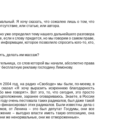
мальный. Я хочу сказать, что сожалею лишь о том, что
тсутствие, или статью, или автора.
но уже определил тему нашего дальнейшего разговора
е, если к слову придется, но мы говорим о самом праве,
информации, которое позволило спросить кого-то, кто,
ить, делать им массаж?
ельница, со слов которой вы начали, абсолютно права
т бесплатную рекламу господину Лимонову.
л 2004 год, на радио «Свободе» мы были, по-моему, в
 сказал «Я хочу выразить искреннюю благодарность
 мне говорят». Вот это, то, что сегодня, это просто
редположение, заранее оговариваюсь. Знаете, в России
м году очень пестовала таких радикалов, был даже такой
о финансировал этих радикалов. Были известны дела с
ков, от Ленина – это был депутат Госдумы, они все
ожение – выгодно власти иметь такую оппозицию, она
– они же ненормальные, они же отмороженные».