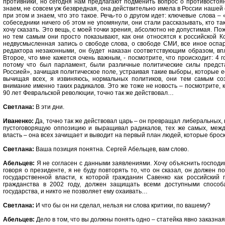
противники, но сегодня нам предлагают подменить вопрос о противостоян
знаем, не совсем уж безвредная, она действительно имела в России нашей
при этом и знаем, что это такое. Речь-то о другом идет: ключевые слова –
собеседники ничего об этом не упомянули, они стали рассказывать, кто та
хочу сказать. Это вещь, с моей точки зрения, абсолютно не допустимая. Пож
но тем самым они просто показывают, как они относятся к российской К
недвусмысленная запись о свободе слова, о свободе СМИ, все иное оспар
редактора незаконными, он будет наказан соответствующим образом, впл
Второе, что мне кажется очень важным, - посмотрите, что происходит: 4 г
потому что был парламент, были различные политические силы предст
Россией», зачищая политическое поле, устраивая такие выборы, которые
вычищая всех, я извиняюсь, нормальных политиков, они тем самым со
внимание именно таких радикалов. Это же тоже не новость – посмотрите, к
90 лет Февральской революции, точно так же действовал…
Светлана:
В эти дни.
Иваненко:
Да, точно так же действовал царь – он превращал либеральных,
пустоговорящую оппозицию и выращивал радикалов, тех же самых, межд
власть – она всех зачищает и выводит на первый план людей, которые брос
Светлана:
Ваша позиция понятна. Сергей Абельцев, вам слово.
Абельцев:
Я не согласен с данными заявлениями. Хочу объяснить господин
говоря о президенте, я не буду повторять то, что он сказал, он должен по
государственной власти, к которой гражданин Савенко как российский 
гражданства в 2002 году, должен защищать всеми доступными способ
государства, и никто не позволяет ему охаивать…
Светлана:
И что бы он ни сделал, нельзя ни слова критики, по вашему?
Абельцев:
Дело в том, что вы должны понять одно – статейка явно заказна