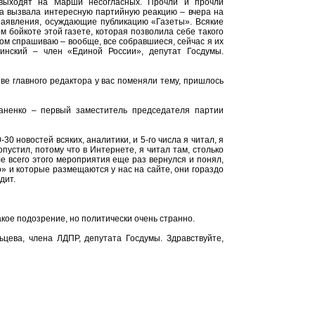
 выходят на Марши несогласных. Прочли и прочли
на вызвала интересную партийную реакцию – вчера на
заявления, осуждающие публикацию «Газеты». Всякие
м бойкоте этой газете, которая позволила себе такого
лом спрашиваю – вообще, все собравшиеся, сейчас я их
инский – член «Единой России», депутат Госдумы.
ве главного редактора у вас поменяли тему, пришлось
аненко – первый заместитель председателя партии
-30 новостей всяких, аналитики, и 5-го числа я читал, я
пустил, потому что в Интернете, я читал там, столько
ле всего этого мероприятия еще раз вернулся и понял,
о» и которые размещаются у нас на сайте, они гораздо
дит.
акое подозрение, но политически очень странно.
ева, члена ЛДПР, депутата Госдумы. Здравствуйте,