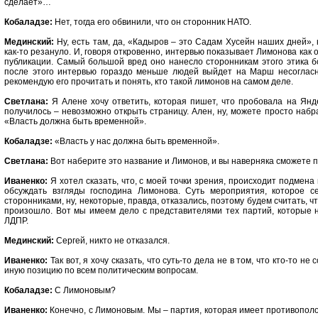
сделает»…
Кобаладзе:
Нет, тогда его обвинили, что он сторонник НАТО.
Мединский:
Ну, есть там, да, «Кадыров – это Садам Хусейн наших дней», 
как-то резануло. И, говоря откровенно, интервью показывает Лимонова как о
публикации. Самый большой вред оно нанесло сторонникам этого этика бо
после этого интервью гораздо меньше людей выйдет на Марш несогласн
рекомендую его прочитать и понять, кто такой лимонов на самом деле.
Светлана:
Я Алене хочу ответить, которая пишет, что пробовала на Янд
получилось – невозможно открыть страницу. Ален, ну, можете просто набра
«Власть должна быть временной».
Кобаладзе:
«Власть у нас должна быть временной».
Светлана:
Вот наберите это название и Лимонов, и вы наверняка сможете п
Иваненко:
Я хотел сказать, что, с моей точки зрения, происходит подмена
обсуждать взгляды господина Лимонова. Суть мероприятия, которое с
сторонниками, ну, некоторые, правда, отказались, поэтому будем считать, чт
произошло. Вот мы имеем дело с представителями тех партий, которые н
ЛДПР.
Мединский:
Сергей, никто не отказался.
Иваненко:
Так вот, я хочу сказать, что суть-то дела не в том, что кто-то 
иную позицию по всем политическим вопросам.
Кобаладзе:
С Лимоновым?
Иваненко:
Конечно, с Лимоновым. Мы – партия, которая имеет противопол