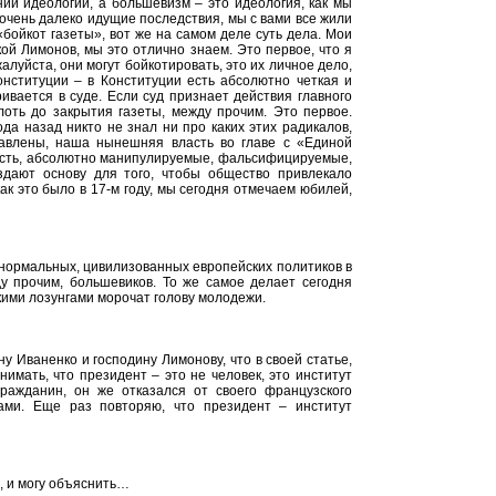
ии идеологии, а большевизм – это идеология, как мы
 очень далеко идущие последствия, мы с вами все жили
 «бойкот газеты», вот же на самом деле суть дела. Мои
кой Лимонов, мы это отлично знаем. Это первое, что я
алуйста, они могут бойкотировать, это их личное дело,
онституции – в Конституции есть абсолютно четкая и
ивается в суде. Если суд признает действия главного
оть до закрытия газеты, между прочим. Это первое.
ода назад никто не знал ни про каких этих радикалов,
авлены, наша нынешняя власть во главе с «Единой
 есть, абсолютно манипулируемые, фальсифицируемые,
здают основу для того, чтобы общество привлекало
ак это было в 17-м году, мы сегодня отмечаем юбилей,
 нормальных, цивилизованных европейских политиков в
у прочим, большевиков. То же самое делает сегодня
кими лозунгами морочат голову молодежи.
у Иваненко и господину Лимонову, что в своей статье,
нимать, что президент – это не человек, это институт
гражданин, он же отказался от своего французского
ами. Еще раз повторяю, что президент – институт
я, и могу объяснить…