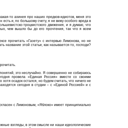
какая-то ахинея про наших предков-идиотов, меня это
н есть и, по большому счету, я не вижу особого вреда в
льшевистско-троцкистского движения, и я думаю, что
ых, чем вышло бы до его прочтения, так что я всем
ексе прочитать «Газету» с интервью Лимонова, но не
ть название этой статьи, как называется-то, господи?
рочитать.
 понятий, это неслучайно. Я совершенно не собираюсь
егодня провела «Единая Россия» вместе со своими
о хотя осадок остался, но будем считать, что ничего не
аходятся сегодня в студии – с «Единой Россией» и с
не согласен с Лимоновым, «Яблоко» имеет принципиально
ожные взгляды, в этом смысле ни наши идеологические