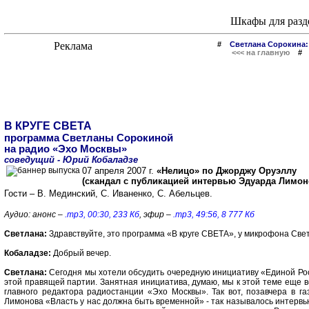
Шкафы для разд
#
Светлана Сорокина:
<<< на главную
В КРУГЕ СВЕТА
программа Светланы Сорокиной
на радио «Эхо Москвы»
соведущий - Юрий Кобаладзе
07 апреля 2007 г.
«Нелицо» по Джорджу Оруэллу
(скандал с публикацией интервью Эдуарда Лимон
Гости – В. Мединский, С. Иваненко, С. Абельцев.
Аудио: анонс –
.mp3, 00:30, 233 Кб
, эфир –
.mp3, 49:56, 8 777 Кб
Светлана:
Здравствуйте, это программа «В круге СВЕТА», у микрофона Св
Кобаладзе:
Добрый вечер.
Светлана:
Сегодня мы хотели обсудить очередную инициативу «Единой Росс
этой правящей партии. Занятная инициатива, думаю, мы к этой теме еще ве
главного редактора радиостанции «Эхо Москвы». Так вот, позавчера в г
Лимонова «Власть у нас должна быть временной» - так называлось интервью