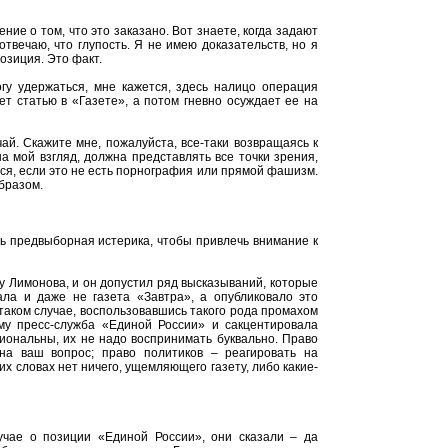
ие о том, что это заказано. Вот знаете, когда задают
отвечаю, что глупость. Я не имею доказательств, но я
озиция. Это факт.
гу удержаться, мне кажется, здесь налицо операция
ет статью в «Газете», а потом гневно осуждает ее на
чай. Скажите мне, пожалуйста, все-таки возвращаясь к
на мой взгляд, должна представлять все точки зрения,
ся, если это не есть порнография или прямой фашизм.
образом.
шь предвыборная истерика, чтобы привлечь внимание к
у Лимонова, и он допустил ряд высказываний, которые
ала и даже не газета «Завтра», а опубликовало это
таком случае, воспользовавшись такого рода промахом
ому пресс-служба «Единой России» и сакцентировала
оциональны, их не надо воспринимать буквально. Право
 на ваш вопрос; право политиков – реагировать на
их словах нет ничего, ущемляющего газету, либо какие-
учае о позиции «Единой России», они сказали – да