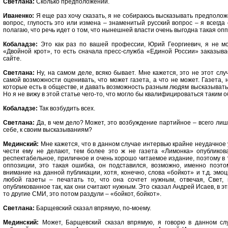
Светлана:
Сколько предположений.
Иваненко:
Я еще раз хочу сказать, я не собираюсь высказывать предположен
вопрос, глупость это или измена – знаменитый русский вопрос – я всегда 
полагаю, что речь идет о том, что нынешней власти очень выгодна такая опп
Кобаладзе:
Это как раз по вашей профессии, Юрий Георгиевич, я не мо
«Двойной крот», то есть сначала пресс-служба «Единой России» заказыва
сайте.
Светлана:
Ну, на самом деле, всяко бывает. Мне кажется, это не этот слу
самой возможности оценивать, что может газета, а что не может. Газета, 
которые есть в обществе, и давать возможность разным людям высказывать
Но я не вижу в этой статье чего-то, что могло бы квалифицироваться таким 
Кобаладзе:
Так возбудить всех.
Светлана:
Да, в чем дело? Может, это возбуждение партийное – всего ли
себе, к своим высказываниям?
Мединский:
Мне кажется, что в данном случае интервью крайне неудачное 
чести ему не делают, тем более это ж не газета «Лимонка» опубликов
респектабельное, приличное и очень хорошо читаемое издание, поэтому в 
оппозиции, это такая ошибка, он подставился, возможно, именно поэт
внимание на данной публикации, хотя, конечно, слова «бойкот» и т.д. эм
любой газеты – печатать то, что она сочтет нужным, отвечая, Свет,
опубликованное так, как они считают нужным. Это сказал Андрей Исаев, в эт
то другие СМИ, это потом раздули – «бойкот, бойкот».
Светлана:
Барщевский сказал впрямую, по-моему.
Мединский:
Может, Барщевский сказал впрямую, я говорю в данном сл