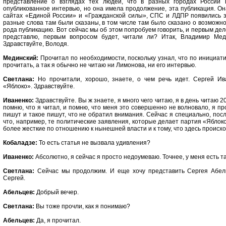
представление о взглядах тех людей, что в разных городах России
опубликованное интервью, но она имела продолжение, эта публикация. О
сайтах «Единой России» и «Гражданской силы», СПС и ЛДПР появились 
разные слова там были сказаны, в том числе там было сказано о возможно
рода публикацию. Вот сейчас мы об этом попробуем говорить, и первым де
представлю, первым вопросом будет, читали ли? Итак, Владимир Мед
Здравствуйте, Володя.
Мединский:
Прочитал по необходимости, поскольку узнал, что по инициати
прочитать, а так я обычно не читаю ни Лимонова, ни его интервью.
Светлана:
Но прочитали, хорошо, знаете, о чем речь идет. Сергей Ив
«Яблоко». Здравствуйте.
Иваненко:
Здравствуйте. Вы ж знаете, я много чего читаю, я в день читаю 20
помню, что я читал, и помню, что меня это совершенно не волновало, я про
пишут и такое пишут, что не обратил внимания. Сейчас я специально, пос
что, например, те политические заявления, которые делает партия «Яблок
более жесткие по отношению к нынешней власти и к тому, что здесь происхо
Кобаладзе:
То есть статья не вызвала удивления?
Иваненко:
Абсолютно, я сейчас я просто недоумеваю. Точнее, у меня есть т
Светлана:
Сейчас мы продолжим. И еще хочу представить Сергея Абельц
Сергей.
Абельцев:
Добрый вечер.
Светлана:
Вы тоже прочли, как я понимаю?
Абельцев:
Да, я прочитал.