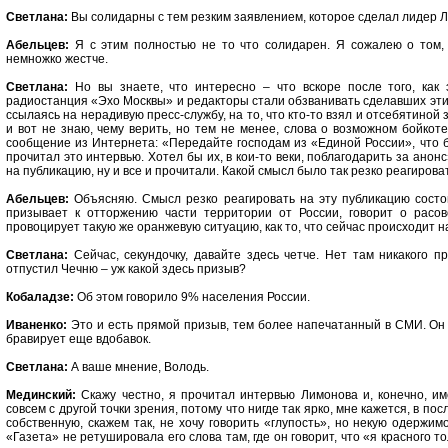
Светлана:
Вы солидарны с тем резким заявлением, которое сделал лидер Л
Абельцев:
Я с этим полностью не то что солидарен. Я сожалею о том, 
немножко жестче.
Светлана:
Но вы знаете, что интересно – что вскоре после того, как 
радиостанция «Эхо Москвы» и редакторы стали обзванивать сделавших эти 
ссылаясь на нерадивую пресс-службу, на то, что кто-то взял и отсебятиной 
и вот не знаю, чему верить, но тем не менее, слова о возможном бойкот
сообщение из Интернета: «Передайте господам из «Единой России», что б
прочитал это интервью. Хотел бы их, в кои-то веки, поблагодарить за анон
на публикацию, ну и все и прочитали. Какой смысл было так резко реагирова
Абельцев:
Объясняю. Смысл резко реагировать на эту публикацию состои
призывает к отторжению части территории от России, говорит о расово
провоцирует такую же оранжевую ситуацию, как то, что сейчас происходит н
Светлана:
Сейчас, секундочку, давайте здесь четче. Нет там никакого п
отпустил Чечню – уж какой здесь призыв?
Кобаладзе:
Об этом говорило 9% населения России.
Иваненко:
Это и есть прямой призыв, тем более напечатанный в СМИ. Он 
бравирует еще вдобавок.
Светлана:
А ваше мнение, Володь.
Мединский:
Скажу честно, я прочитал интервью Лимонова и, конечно, им
совсем с другой точки зрения, потому что нигде так ярко, мне кажется, в по
собственную, скажем так, не хочу говорить «глупость», но некую одержим
«Газета» не ретушировала его слова там, где он говорит, что «я красного т