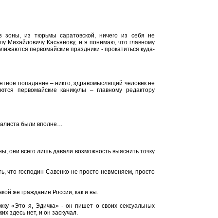
 зоны, из тюрьмы саратовской, ничего из себя не
лу Михайловичу Касьянову, и я понимаю, что главному
ближаются первомайские праздники - прокатиться куда-
ентное попадание – никто, здравомыслящий человек не
ются первомайские каникулы – главному редактору
рналиста были вполне…
ы, они всего лишь давали возможность выяснить точку
ь, что господин Савенко не просто невменяем, просто
ой же гражданин России, как и вы.
жку «Это я, Эдичка» - он пишет о своих сексуальных
их здесь нет, и он заскучал.