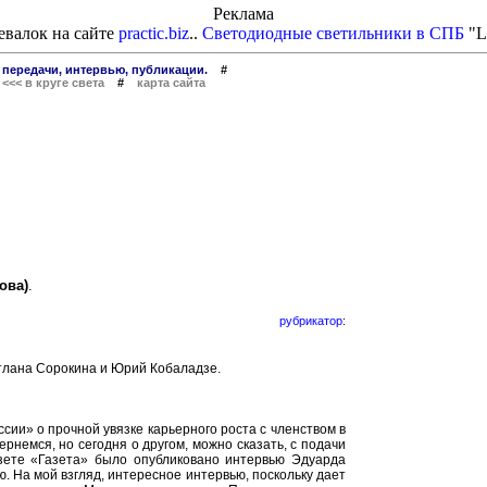
Реклама
евалок на сайте
practic.biz
..
Светодиодные светильники в СПБ
"L
 передачи, интервью, публикации.
#
#
<<< в круге света
#
карта сайта
ова)
.
рубрикатор
:
етлана Сорокина и Юрий Кобаладзе.
ии» о прочной увязке карьерного роста с членством в
рнемся, но сегодня о другом, можно сказать, с подачи
азете «Газета» было опубликовано интервью Эдуарда
. На мой взгляд, интересное интервью, поскольку дает