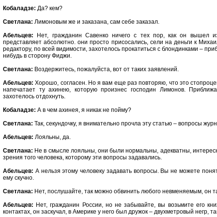
Кобаладзе:
Да? кем?
Светлана:
Лимоновым же и заказана, сам себе заказал.
Абельцев:
Нет, гражданин Савенко ничего с тех пор, как он вышел из
представляет абсолютно. они просто присосались, сели на деньги к Михаи
редактору, по всей видимости, захотелось прокатиться с блондинками – при
нибудь в сторону Фиджи.
Светлана:
Воздержитесь, пожалуйста, вот от таких заявлений.
Абельцев:
Хорошо, согласен. Но я вам еще раз повторяю, что это стопроц
напечатает ту ахинею, которую произнес господин Лимонов. Приближа
захотелось отдохнуть.
Кобаладзе:
А в чем ахинея, я никак не пойму?
Светлана:
Так, секундочку, я внимательно прочла эту статью – вопросы жу
Абельцев:
Лояльны, да.
Светлана:
Не в смысле лояльны, они были нормальны, адекватны, интересн
зрения того человека, которому эти вопросы задавались.
Абельцев:
А нельзя этому человеку задавать вопросы. Вы не можете понят
ему скучно.
Светлана:
Нет, послушайте, так можно обвинить любого невменяемым, он так
Абельцев:
Нет, гражданин России, но не забывайте, вы возьмите его кни
контактах, он заскучал, в Америке у него был дружок – двухметровый негр, так