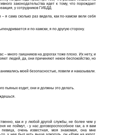
вного законодательства идет к тому, что порождает
реакция, у сотрудников ГИБДД.
 – я сама сколько раз видела, как по-хамски вели себя
ыпендривается и по-хамски, я по другую сторону.
ас – много гаишников на дорогах тоже плохо. Их нету, и
ряют людей, да, они причиняют некое беспокойство, но
и занимались моей безопасностью, ловили и наказывали.
го пьяных ездит, они и должны это делать.
ождешься.
твенно, как и у любой другой службы, не более чем у
ня не поймут, - у нас договороспособное гаи, а я вам
 певица, очень известная, моя знакомая, она мне
то, у нее был чуть выше алкоголь, он «Руки на капот,