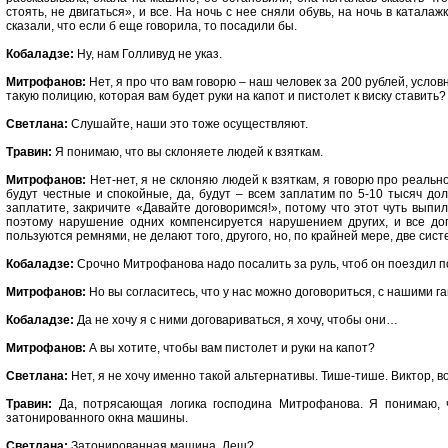
стоять, не двигаться», и все. На ночь с нее сняли обувь, на ночь в катала
сказали, что если б еще говорила, то посадили бы.
Кобаладзе:
Ну, нам Голливуд не указ.
Митрофанов:
Нет, я про что вам говорю – наш человек за 200 рублей, услов
такую полицию, которая вам будет руки на капот и пистолет к виску ставить?
Светлана:
Слушайте, наши это тоже осуществляют.
Травин:
Я понимаю, что вы склоняете людей к взяткам.
Митрофанов:
Нет-нет, я не склоняю людей к взяткам, я говорю про реально
будут честные и спокойные, да, будут – всем заплатим по 5-10 тысяч дол
заплатите, закричите «Давайте договоримся!», потому что этот чуть выпил
поэтому нарушение одних компенсируется нарушением других, и все до
пользуются ремнями, не делают того, другого, но, по крайней мере, две сис
Кобаладзе:
Срочно Митрофанова надо посалить за руль, чтоб он поездил п
Митрофанов:
Но вы согласитесь, что у нас можно договориться, с нашими 
Кобаладзе:
Да не хочу я с ними договариваться, я хочу, чтобы они…
Митрофанов:
А вы хотите, чтобы вам пистолет и руки на капот?
Светлана:
Нет, я не хочу именно такой альтернативы. Тише-тише. Виктор, в
Травин:
Да, потрясающая логика господина Митрофанова. Я понимаю, ч
затонированного окна машины.
Светлана:
Затонированная машина, Леш?