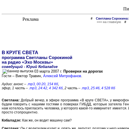
Пи
#
Светлана Сорокина:
<<< на главную
В КРУГЕ СВЕТА
программа Светланы Сорокиной
на радио «Эхо Москвы»
соведущий - Юрий Кобаладзе
03 марта 2007 г.
Проверки на дорогах
Гости – Виктор Травин,
Алексей Митрофанов
.
Аудио: анонс –
.mp3, 00:20, 154 Кб
,
эфир, 1 часть –
.mp3, 24:42, 4 342 Кб
, 2 часть –
.mp3, 25:46, 4 528 Кб
Светлана:
Добрый вечер, в эфире программа «В круге СВЕТА», у микрофо
будем говорить с нашими гостями о поверках ГИБДД, которые затеяла Ге
нам хотелось пригласить человека, у которого какой-то иммунитет имеется
просто стопроцентно.
Кобаладзе:
Как же, он водит машину сам?
Светлана:
Он с водителем ездит и, опять же, депутат, поэтому у него на