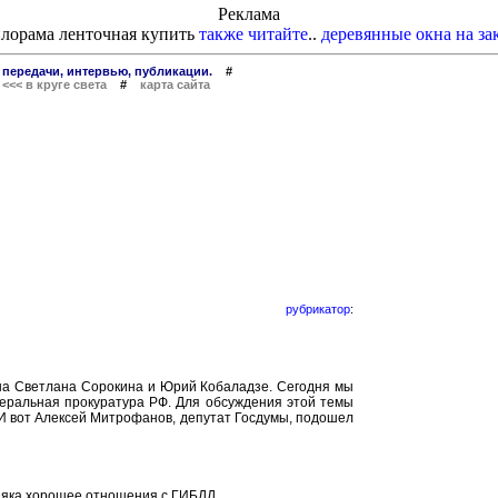
Реклама
лорама ленточная купить
также читайте
..
деревянные окна на за
 передачи, интервью, публикации.
#
#
<<< в круге света
#
карта сайта
рубрикатор
:
на Светлана Сорокина и Юрий Кобаладзе. Сегодня мы
неральная прокуратура РФ. Для обсуждения этой темы
. И вот Алексей Митрофанов, депутат Госдумы, подошел
верняка хорошее отношения с ГИБДД…