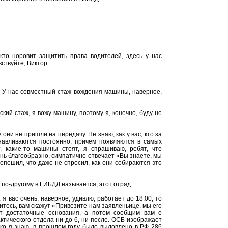
кто норовит защитить права водителей, здесь у нас
ствуйте, Виктор.
 У нас совместный стаж вождения машины, наверное,
ский стаж, я вожу машину, поэтому я, конечно, буду не
они не пришли на передачу. Не знаю, как у вас, кто за
анавливаются постоянно, причем появляются в самых
, какие-то машины стоят, я спрашиваю, ребят, что
чень благообразно, симпатично отвечает «Вы знаете, мы
 опешил, что даже не спросил, как они собираются это
о по-другому в ГИБДД называется, этот отряд.
я вас очень, наверное, удивлю, работает до 18.00, то
нитесь, вам скажут «Привезите нам заявленьице, мы его
ут достаточные основания, а потом сообщим вам о
актического отдела ни до 6, ни после. ОСБ изображает
лько я знаю, в прошлом году было выловлено в РФ 286