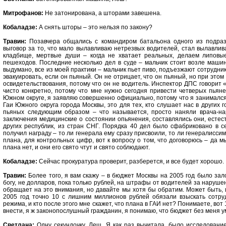
Митрофанов:
Не затонирована, а шторами завешена.
Кобаладзе:
А снять шторы – это нельзя по закону?
Травин:
Позавчера общались с командиром батальона одного из подраз
выговор за то, что мало вылавливаю нетрезвых водителей, стал вылавлива
кладбище, мертвые души – когда не хватает реальных, делаем липовые
пешеходов. Последние несколько дел в суде – мальчик стоит возле машин
выдумано, все из моей практики – мальчик пьет пиво, подъезжают сотрудни
эвакуировать, если он пьяный. Он не отрицает, что он пьяный, но при эт
освидетельствования, потому что он не водитель. Инспектор ДПС говорит 
чисто конкретно, потому что мне нужно сегодня привести четверых пьяне
Южном округе, я заявляю совершенно официально, потому что я занимался
Гаи Южного округа города Москвы, это для тех, кто слушает нас в других 
пьяных следующим образом – что называется, просто наняли врача-нар
заключения медицинские о состоянии опьянения, составлялись они, естес
других республик, из стран СНГ. Порядка 40 дел было сфабриковано в с
получил награду – то ли генерала ему сразу присвоили, то ли генералиссим
плана, для контрольных цифр, вот к вопросу о том, что договорюсь – да мы
плана нет, и они его свято чтут и свято соблюдают.
Кобаладзе:
Сейчас прокуратура проверит, разберется, и все будет хорошо.
Травин:
Более того, я вам скажу – в бюджет Москвы на 2005 год было зал
богу, не долларов, пока только рублей, на штрафы от водителей за нарушен
обращает на это внимания, но давайте мы хотя бы обратим. Может быть, и 
2005 год точно 10 с лишним миллионов рублей обязали взыскать сотру
режима, и кто после этого мне скажет, что плана в ГАИ нет? Понимаете, вот
внести, я ж законопослушный гражданин, я понимаю, что бюджет без меня 
Светлана:
Одну секундочку, Леш. Я как раз вычитала, было исследовани