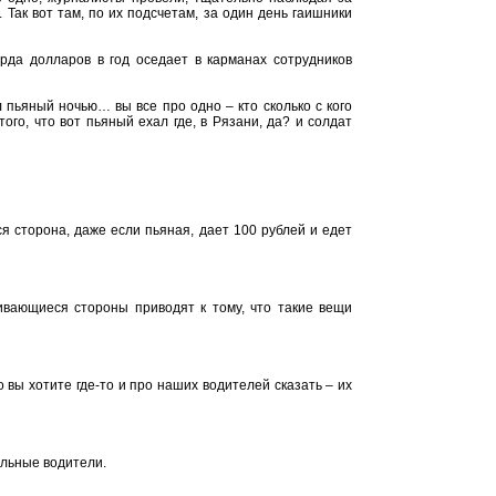
 Так вот там, по их подсчетам, за один день гаишники
да долларов в год оседает в карманах сотрудников
 пьяный ночью… вы все про одно – кто сколько с кого
ого, что вот пьяный ехал где, в Рязани, да? и солдат
я сторона, даже если пьяная, дает 100 рублей и едет
ривающиеся стороны приводят к тому, что такие вещи
 вы хотите где-то и про наших водителей сказать – их
альные водители.