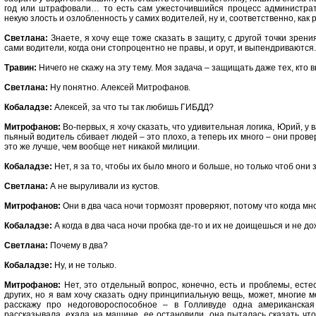
год или штрафовали… то есть сам ужесточившийся процесс администрати
некую злость и озлобленность у самих водителей, ну и, соответственно, как 
Светлана:
Знаете, я хочу еще тоже сказать в защиту, с другой точки зрения
сами водители, когда они стопроцентно не правы, и орут, и выпендриваются.
Травин:
Ничего не скажу на эту тему. Моя задача – защищать даже тех, кто в
Светлана:
Ну понятно. Алексей Митрофанов.
Кобаладзе:
Алексей, за что ты так любишь ГИБДД?
Митрофанов:
Во-первых, я хочу сказать, что удивительная логика, Юрий, у в
пьяный водитель сбивает людей – это плохо, а теперь их много – они прове
это же лучше, чем вообще нет никакой милиции.
Кобаладзе:
Нет, я за то, чтобы их было много и больше, но только чтоб он
Светлана:
А не выруливали из кустов.
Митрофанов:
Они в два часа ночи тормозят проверяют, потому что когда мно
Кобаладзе:
А когда в два часа ночи пробка где-то и их не доищешься и не д
Светлана:
Почему в два?
Кобаладзе:
Ну, и не только.
Митрофанов:
Нет, это отдельный вопрос, конечно, есть и проблемы, естес
других, но я вам хочу сказать одну принципиальную вещь, может, многие ме
расскажу про недоговороспособное – в Голливуде одна американская
рассказывала, ехала на машине, ее остановили, она пыталась сказать что-