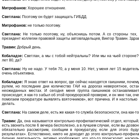
Митрофанов:
Хорошее отношение.
Светлана:
Поэтому он будет защищать ГИБДД.
Митрофанов:
не только поэтому.
Светлана:
Не только поэтому, ну, объяснишь потом. А со стороны тех, 
президент коллегии правовой защиты автовладельцев, Виктор Травин. Здрав
Травин:
Добрый день.
Кобаладзе:
Светлан, а мы с тобой нейтральны? Или мы на чьей стороне?
лет 80, да?
Светлана:
Ну не надо. У тебя 70, а у меня 10. Нет, у меня лет 15 водитель
очень объективна.
Кобаладзе:
Я знаю ответ на вопрос, где сейчас находятся гаишники, почему 
рулем, но последние дни количество ГАИ на дорогах невероятное, ост
неожиданных местах. И сегодня меня группа гаишников останавливает
происходит, я как-то забыл об этой прокурорской проверке, и он мне так, о
помогаем прокуратуре выявлять взяточников», вот причина. И я настолько
делать.
Светлана:
На самом деле, есть же какая-то служба безопасности, она как-т
Травин:
Да, она называется контрольно-профилактический отдел, который, 
есть звонить после 6 вечера бесполезно, а в лучшем случае, если вы дозво
обязательно рассмотрим, сообщим в прокуратуру, если для этого буд
результатах». Естественно, никто не доходит до этого контрольно-профил
бурную деятельность, активно изображает, что что-то происходит, наско