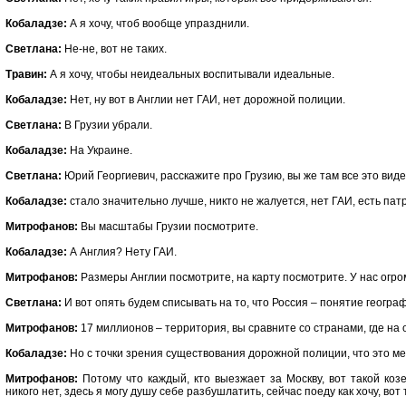
Кобаладзе:
А я хочу, чтоб вообще упразднили.
Светлана:
Не-не, вот не таких.
Травин:
А я хочу, чтобы неидеальных воспитывали идеальные.
Кобаладзе:
Нет, ну вот в Англии нет ГАИ, нет дорожной полиции.
Светлана:
В Грузии убрали.
Кобаладзе:
На Украине.
Светлана:
Юрий Георгиевич, расскажите про Грузию, вы же там все это виде
Кобаладзе:
стало значительно лучше, никто не жалуется, нет ГАИ, есть па
Митрофанов:
Вы масштабы Грузии посмотрите.
Кобаладзе:
А Англия? Нету ГАИ.
Митрофанов:
Размеры Англии посмотрите, на карту посмотрите. У нас огр
Светлана:
И вот опять будем списывать на то, что Россия – понятие геогра
Митрофанов:
17 миллионов – территория, вы сравните со странами, где на 
Кобаладзе:
Но с точки зрения существования дорожной полиции, что это м
Митрофанов:
Потому что каждый, кто выезжает за Москву, вот такой козе
никого нет, здесь я могу душу себе разбушлатить, сейчас поеду как хочу, вот