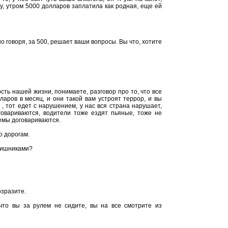
жку, утром 5000 долларов заплатила как родная, еще ей
но говоря, за 500, решает ваши вопросы. Вы что, хотите
сть нашей жизни, понимаете, разговор про то, что все
ларов в месяц, и они такой вам устроят террор, и вы
 , тот едет с нарушением, у нас вся страна нарушает,
говариваются, водители тоже ездят пьяные, тоже не
темы договариваются.
о дорогам.
гаишниками?
озразите.
то вы за рулем не сидите, вы на все смотрите из