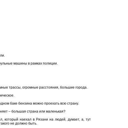
ли.
трульные машины в рамках полиции.
омные трассы, огромные расстояния, большие города.
фическое.
одном баке бензина можно проехать всю страну.
еняет – большая страна или маленькая?
л, который наехал в Рязани на людей, думает, а, тут
 такого не должно быть.