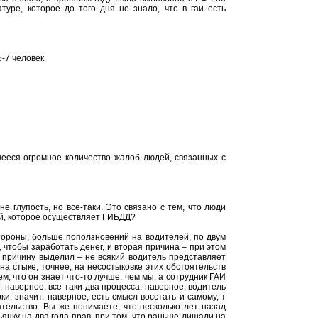
туре, которое до того дня не знало, что в гаи есть
-7 человек.
шееся огромное количество жалоб людей, связанных с
е глупость, но все-таки. Это связано с тем, что люди
ий, которое осуществляет ГИБДД?
тороны, больше поползновений на водителей, по двум
 чтобы заработать денег, и вторая причина – при этом
 причину выделил – не всякий водитель представляет
на стыке, точнее, на несостыковке этих обстоятельств
м, что он знает что-то лучше, чем мы, а сотрудник ГАИ
 наверное, все-таки два процесса: наверное, водитель
и, значит, наверное, есть смысл восстать и самому, т
тельство. Вы же понимаете, что несколько лет назад
ьянку на два года прав, при том, что раньше лишали на