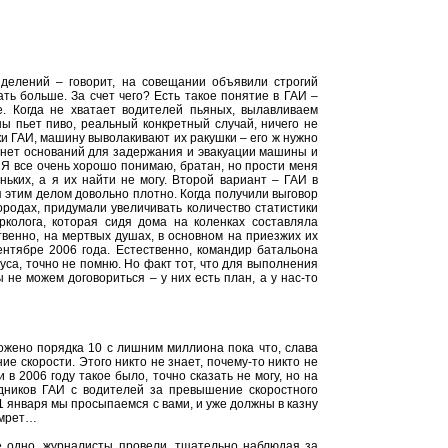
делений – говорит, на совещании объявили строгий
ть больше. За счет чего? Есть такое понятие в ГАИ –
. Когда не хватает водителей пьяных, вылавливаем
ы пьет пиво, реальный конкретный случай, ничего не
ки ГАИ, машину выволакивают их ракушки – его ж нужно
ом нет оснований для задержания и эвакуации машины и
«Я все очень хорошо понимаю, братан, но прости меня
ньких, а я их найти не могу. Второй вариант – ГАИ в
 этим делом довольно плотно. Когда получили выговор
городах, придумали увеличивать количество статистики
колога, которая сидя дома на коленках составляла
твенно, на мертвых душах, в основном на приезжих их
ентябре 2006 года. Естественно, командир батальона
уса, точно не помню. Но факт тот, что для выполнения
 не можем договориться – у них есть план, а у нас-то
ожено порядка 10 с лишним миллиона пока что, слава
ие скорости. Этого никто не знает, почему-то никто не
в 2006 году такое было, точно сказать не могу, но на
дников ГАИ с водителей за превышение скоростного
 1 января мы просыпаемся с вами, и уже должны в казну
умрет…
е одно, журналисты провели, тщательно наблюдая за