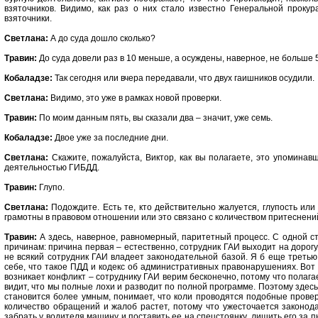
взяточников. Видимо, как раз о них стало известно Генеральной прокура
взяточники.
Светлана:
А до суда дошло сколько?
Травин:
До суда довели раз в 10 меньше, а осуждены, наверное, не больше 5
Кобаладзе:
Так сегодня или вчера передавали, что двух гаишников осудили.
Светлана:
Видимо, это уже в рамках новой проверки.
Травин:
По моим данным пять, вы сказали два – значит, уже семь.
Кобаладзе:
Двое уже за последние дни.
Светлана:
Скажите, пожалуйста, Виктор, как вы полагаете, это упоминав
деятельностью ГИБДД.
Травин:
Глупо.
Светлана:
Подождите. Есть те, кто действительно жалуется, глупость или н
грамотны в правовом отношении или это связано с количеством притеснен
Травин:
А здесь, наверное, равномерный, паритетный процесс. С одной с
причинам: причина первая – естественно, сотрудник ГАИ выходит на дорогу,
не всякий сотрудник ГАИ владеет законодательной базой. Я б еще третью
себе, что такое ПДД и кодекс об административных правонарушениях. Вот 
возникает конфликт – сотруднику ГАИ верим бесконечно, потому что полагае
видит, что мы полные лохи и разводит по полной программе. Поэтому здесь,
становится более умным, понимает, что коли проводятся подобные проверк
количество обращений и жалоб растет, потому что ужесточается законода
забрать у водителя машину и поставить ее на спецстоянку, лишить его за п