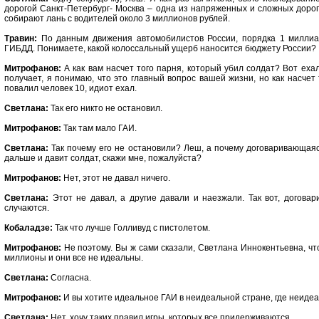
дорогой Санкт-Петербург- Москва – одна из напряженных и сложных дорог.
собирают лань с водителей около 3 миллионов рублей.
Травин:
По данным движения автомобилистов России, порядка 1 миллиар
ГИБДД. Понимаете, какой колоссальный ущерб наносится бюджету России?
Митрофанов:
А как вам насчет того парня, который убил солдат? Вот ехал
получает, я понимаю, что это главный вопрос вашей жизни, но как насчет т
повалил человек 10, идиот ехал.
Светлана:
Так его никто не остановил.
Митрофанов:
Так там мало ГАИ.
Светлана:
Так почему его не остановили? Леш, а почему договаривающаяс
дальше и давит солдат, скажи мне, пожалуйста?
Митрофанов:
Нет, этот не давал ничего.
Светлана:
Этот не давал, а другие давали и наезжали. Так вот, догова
случаются.
Кобаладзе:
Так что лучше Голливуд с пистолетом.
Митрофанов:
Не поэтому. Вы ж сами сказали, Светлана Иннокентьевна, что
миллионы и они все не идеальны.
Светлана:
Согласна.
Митрофанов:
И вы хотите идеальное ГАИ в неидеальной стране, где неиде
Светлана:
Нет, хочу таких правил игры, которых все придерживаются.