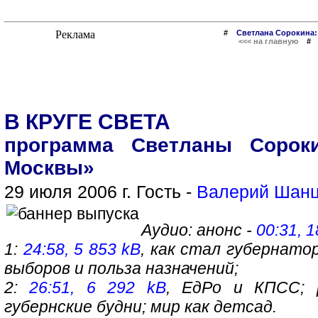
#
Светлана Сорокина:
<<< на главную
В КРУГЕ СВЕТА
программа Светланы Сорок
Москвы»
29 июля 2006 г. Гость -
Валерий Шан
Аудио: анонс -
00:31, 
1:
24:58, 5 853 kB
, как стал губернато
выборов и польза назначений;
2:
26:51, 6 292 kB
, ЕдРо и КПСС; р
губернские будни; мир как детсад.