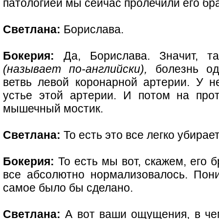
патологией мы сейчас пролечили его бр
Светлана:
Борислава.
Бокерия:
Да, Борислава. Значит, т
(называет по-английски),
болезнь одн
ветвь левой коронарной артерии. У не
устье этой артерии. И потом на про
мышечный мостик.
Светлана:
То есть это все легко убирае
Бокерия:
То есть мы вот, скажем, его б
все абсолютно нормализовалось. Пон
самое было бы сделано.
Светлана:
А вот ваши ощущения, в чем