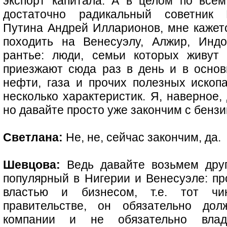
экспорт капитала. А в целом по всем
достаточно радикальный советник
Путина Андрей Илларионов, мне кажетс
походить на Венесуэлу, Алжир, Индо
рантье: люди, семьи которых живут
приезжают сюда раз в день и в осно
нефти, газа и прочих полезных иско
несколько характеристик. Я, наверное,
но давайте просто уже закончим с бенз
Светлана:
Не, не, сейчас закончим, да.
Шевцова:
Ведь давайте возьмем друго
популярный в Нигерии и Венесуэле: п
властью и бизнесом, т.е. тот чи
правительстве, он обязательно дол
компании и не обязательно влад